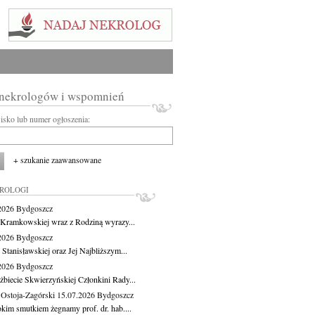
 nekrologów i wspomnień
wisko lub numer ogłoszenia:
+ szukanie zaawansowane
KROLOGI
.2026
Bydgoszcz
 Kramkowskiej wraz z Rodziną wyrazy...
.2026
Bydgoszcz
 Stanisławskiej oraz Jej Najbliższym...
.2026
Bydgoszcz
żbiecie Skwierzyńskiej Członkini Rady...
 Ostoja-Zagórski
15.07.2026
Bydgoszcz
okim smutkiem żegnamy prof. dr. hab....