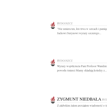
BYDGOSZCZ
"Nie umiera ten, kto trwa w sercach i pamięc
Jackowi Surynowi wyrazy szczerego...
BYDGOSZCZ
Wyrazy współczucia Pani Profesor Wandzi
powodu śmierci Mamy składają koledzy z...
ZYGMUNT NIEDBAŁA
BY
Z głębokim żalem przyjąłem wiadomość o ś