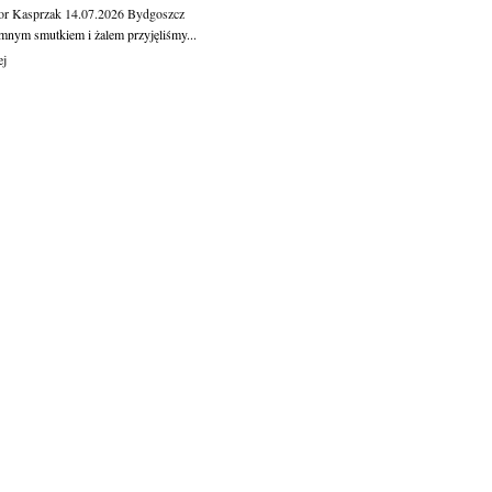
or Kasprzak
14.07.2026
Bydgoszcz
mnym smutkiem i żalem przyjęliśmy...
ej