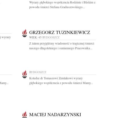
Wyrazy głębokiego współczucia Rodzinie i Bliskim z
-
powodu śmierci Stefana Graduszewskiego...
GRZEGORZ TUZINKIEWICZ
ej wyrazy
WIEK: 45
BYDGOSZCZ
Z żalem przyjęliśmy wiadomość o tragicznej śmierci
naszego długoletniego i sumiennego Pracownika...
BYDGOSZCZ
Koledze dr Tomaszowi Zemlakowi wyrazy
Mamy...
głębokiego współczucia z powodu śmierci Mamy...
MACIEJ NADARZYNSKI