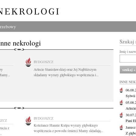
grzebowy
Inne nekrologi
Szukaj
Imię i naz
BYDGOSZCZ
zy
Arlecie Stanisławskiej oraz Jej Najbliższym
Mamy...
składamy wyrazy głębokiego współczucia i...
INNE NE
06.08
Sylwii
05.08
Arlecie
30.07
BYDGOSZCZ
SZCZ
Pani El
Koleżance Hannie Kulpa wyrazy głębokiego
Janusz
ucia z
współczucia z powodu śmierci Mamy składają...
Z głęb
..