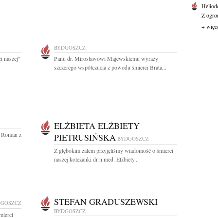
Heliod
Z ogro
+ więc
BYDGOSZCZ
i naszej"
Panu dr. Mirosławowi Majewskiemu wyrazy
szczerego współczucia z powodu śmierci Brata...
ELŻBIETA ELŻBIETY
e Roman z
PIETRUSIŃSKA
BYDGOSZCZ
Z głębokim żalem przyjęliśmy wiadomość o śmierci
naszej koleżanki dr n.med. Elżbiety...
STEFAN GRADUSZEWSKI
DGOSZCZ
BYDGOSZCZ
mierci