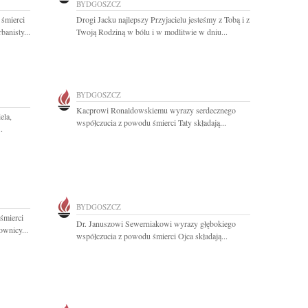
BYDGOSZCZ
 śmierci
Drogi Jacku najlepszy Przyjacielu jesteśmy z Tobą i z
anisty...
Twoją Rodziną w bólu i w modlitwie w dniu...
BYDGOSZCZ
Kacprowi Ronaldowskiemu wyrazy serdecznego
ela,
współczucia z powodu śmierci Taty składają...
.
BYDGOSZCZ
śmierci
Dr. Januszowi Sewerniakowi wyrazy głębokiego
ownicy...
współczucia z powodu śmierci Ojca składają...