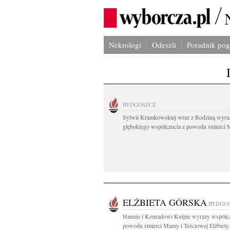
Nekrologi
Odeszli
Poradnik po
BYDGOSZCZ
Sylwii Kramkowskiej wraz z Rodziną wyra
głębokiego współczucia z powodu śmierci 
ELŻBIETA GÓRSKA
BYDGO
Hannie i Konradowi Kulpie wyrazy współcz
powodu śmierci Mamy i Teściowej Elżbiety.