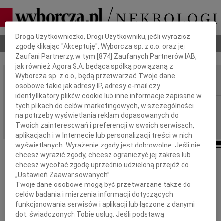
Dbamy o Twoją prywatność
Droga Użytkowniczko, Drogi Użytkowniku, jeśli wyrazisz
Nekrologi
Odeszli
Poradnik pogrzebowy
zgodę klikając "Akceptuję", Wyborcza sp. z o.o. oraz jej
Zaufani Partnerzy, w tym [
874
] Zaufanych Partnerów IAB,
jak również Agora S.A. będąca spółką powiązaną z
Wyborcza sp. z o.o., będą przetwarzać Twoje dane
osobowe takie jak adresy IP, adresy e-mail czy
IMIĘ I NAZWISKO:
identyfikatory plików cookie lub inne informacje zapisane w
Bydgoszcz
tych plikach do celów marketingowych, w szczególności
REGION:
na potrzeby wyświetlania reklam dopasowanych do
06.12.2010
DATA EMISJI:
Twoich zainteresowań i preferencji w swoich serwisach,
aplikacjach i w Internecie lub personalizacji treści w nich
wyświetlanych. Wyrażenie zgody jest dobrowolne. Jeśli nie
chcesz wyrazić zgody, chcesz ograniczyć jej zakres lub
Koleżance
chcesz wycofać zgodę uprzednio udzieloną przejdź do
„Ustawień Zaawansowanych”.
Ani Marszałek
Twoje dane osobowe mogą być przetwarzane także do
celów badania i mierzenia informacji dotyczących
funkcjonowania serwisów i aplikacji lub łączone z danymi
wyrazy współczucia
dot. świadczonych Tobie usług. Jeśli podstawą
z powodu śmierci