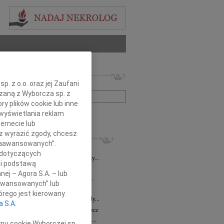
 nekrologów i wspomnień
. z o.o. oraz jej Zaufani
zwisko lub numer ogłoszenia:
ązaną z Wyborcza sp. z
ry plików cookie lub inne
wyświetlania reklam
+ szukanie zaawansowane
ernecie lub
sz wyrazić zgody, chcesz
KROLOGI
 Zaawansowanych”.
8.2026
Bydgoszcz
 dotyczących
i Kramkowskiej wraz z Rodziną wyrazy...
li podstawą
8.2026
Bydgoszcz
nej – Agora S.A. – lub
ie Stanisławskiej oraz Jej Najbliższym...
aawansowanych” lub
7.2026
Bydgoszcz
rego jest kierowany.
Elżbiecie Skwierzyńskiej Członkini Rady...
a S.A.
z Ostoja-Zagórski
15.07.2026
Bydgoszcz
bokim smutkiem żegnamy prof. dr. hab....
ypu cookie Wyborczej sp.