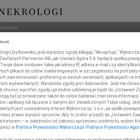
ogrzebowy
tność
Szukaj
t Niedbała
ogi Użytkowniku, jeśli wyrazisz zgodę klikając "Akceptuję", Wyborcza sp
Imię i na
 Zaufanych Partnerów IAB, jak również Agora S.A. będąca spółką powi
Twoje dane osobowe takie jak adresy IP, adresy e-mail czy identyfikato
 tych plikach do celów marketingowych, w szczególności na potrzeby 
 zainteresowań i preferencji w swoich serwisach, aplikacjach i w Int
w nich wyświetlanych. Wyrażenie zgody jest dobrowolne. Jeśli nie chce
INNE NE
 lub chcesz wycofać zgodę uprzednio udzieloną przejdź do „Ustawień
06.0
gą być przetwarzane także do celów badania i mierzenia informacji
Sylwi
w i aplikacji lub łączone z danymi dot. świadczonych Tobie usług. Jeś
05.0
żalem przyjąłem wiadomość o śmierci
nych jest uzasadniony interes Wyborcza sp. z o.o., jej spółki powiąza
Arlec
masz prawo wyrazić sprzeciw. Aby to zrobić przejdź do „Ustawień Z
30.0
istratorem – w zależności od zakresu sprzeciwu i podmiotu, wobec któ
munta Niedbały
Pani 
dziesz w
Polityce Prywatności Wyborcza.pl
i
Polityce Prywatności Agor
Janus
Z głę
ceptuję" wyrażasz zgodę na zainstalowanie i przechowywanie plików t