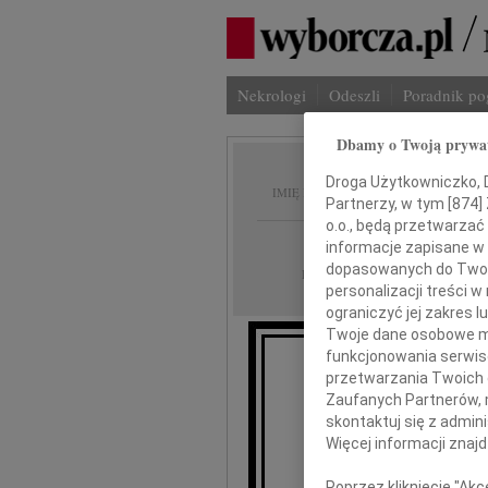
Nekrologi
Odeszli
Poradnik p
Dbamy o Twoją prywa
Zygmun
Droga Użytkowniczko, Dr
IMIĘ I NAZWISKO:
Partnerzy, w tym [
874
]
o.o., będą przetwarzać 
Bydgoszcz
REGION:
informacje zapisane w
dopasowanych do Twoich
12.11.2010
DATA EMISJI:
personalizacji treści 
ograniczyć jej zakres
Twoje dane osobowe mo
funkcjonowania serwisó
Z głębokim 
przetwarzania Twoich da
Zaufanych Partnerów, 
skontaktuj się z admin
Zyg
Więcej informacji znaj
Poprzez kliknięcie "Ak