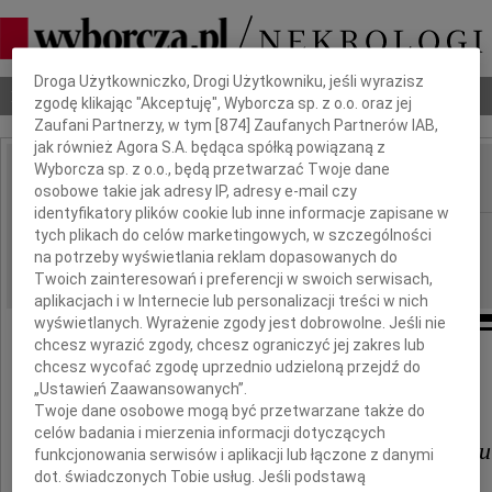
Dbamy o Twoją prywatność
Droga Użytkowniczko, Drogi Użytkowniku, jeśli wyrazisz
Nekrologi
Odeszli
Poradnik pogrzebowy
zgodę klikając "Akceptuję", Wyborcza sp. z o.o. oraz jej
Zaufani Partnerzy, w tym [
874
] Zaufanych Partnerów IAB,
jak również Agora S.A. będąca spółką powiązaną z
Wyborcza sp. z o.o., będą przetwarzać Twoje dane
osobowe takie jak adresy IP, adresy e-mail czy
IMIĘ I NAZWISKO:
identyfikatory plików cookie lub inne informacje zapisane w
Bydgoszcz
tych plikach do celów marketingowych, w szczególności
REGION:
na potrzeby wyświetlania reklam dopasowanych do
19.11.2010
DATA EMISJI:
Twoich zainteresowań i preferencji w swoich serwisach,
aplikacjach i w Internecie lub personalizacji treści w nich
wyświetlanych. Wyrażenie zgody jest dobrowolne. Jeśli nie
chcesz wyrazić zgody, chcesz ograniczyć jej zakres lub
chcesz wycofać zgodę uprzednio udzieloną przejdź do
Panu
„Ustawień Zaawansowanych”.
Twoje dane osobowe mogą być przetwarzane także do
celów badania i mierzenia informacji dotyczących
dr. Mirosławowi Majewskiemu
funkcjonowania serwisów i aplikacji lub łączone z danymi
dot. świadczonych Tobie usług. Jeśli podstawą