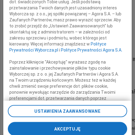
dot. świadczonych Tobie usług. Jeśli podstawą
przetwarzania Twoich danych jest uzasadniony interes
Wyborcza sp. z o.o., jej spółki powiązanej – Agora S.A. – lub
Zaufanych Partnerów, masz prawo wyrazić sprzeciw. Aby
to zrobić przejdź do „Ustawień Zaawansowanych” lub
Ksiądz Prałat
skontaktuj się z administratorem – w zależności od
zakresu sprzeciwu i podmiotu, wobec którego jest
Romuald Biniak
kierowany. Więcej informacji znajdziesz w
Polityce
Prywatności Wyborcza.pl
i
Polityce Prywatności Agora S.A.
Założyciel i Dyrektor Hospicjum im. ks. J. Popiełuszki w 
Poprzez kliknięcie "Akceptuję" wyrażasz zgodę na
Wspaniały Kapłan, Nauczyciel i Przyjaciel.
zainstalowanie i przechowywanie plików typu cookie
Wyborczej sp. z o. o. jej Zaufanych Partnerów i Agora S.A.
Wyrazy współczucia
na Twoim urządzeniu końcowym. Możesz też w każdej
chwili zmienić swoje preferencje dot. plików cookie,
Rodzinie, Bliskim i Współpracown
ponownie wywołując narzędzie do zarządzania Twoimi
preferencjami dot. przetwarzania danych poprzez
odnośnik „Ustawienia prywatności” w stopce serwisu i
składają
przechodząc do sekcji „Ustawienia zaawansowane”.
USTAWIENIA ZAAWANSOWANE
Zmiana ustawień plików cookie możliwa jest także za
pracownicy Katedry i Zakładu Opieki Paliatywne
pomocą ustawień przeglądarki.
Collegium Medicum w Bydgoszczy UMK w Torun
AKCEPTUJĘ
My, nasi Zaufani Partnerzy i Agora S.A. możemy