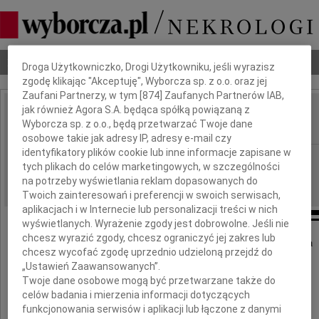
Dbamy o Twoją prywatność
Nekrologi
Odeszli
Poradnik pogrzebowy
Droga Użytkowniczko, Drogi Użytkowniku, jeśli wyrazisz
zgodę klikając "Akceptuję", Wyborcza sp. z o.o. oraz jej
Zaufani Partnerzy, w tym [
874
] Zaufanych Partnerów IAB,
jak również Agora S.A. będąca spółką powiązaną z
Romuald Biniak
Wyborcza sp. z o.o., będą przetwarzać Twoje dane
IMIĘ I NAZWISKO:
osobowe takie jak adresy IP, adresy e-mail czy
identyfikatory plików cookie lub inne informacje zapisane w
Bydgoszcz
REGION:
tych plikach do celów marketingowych, w szczególności
02.12.2010
DATA EMISJI:
na potrzeby wyświetlania reklam dopasowanych do
Twoich zainteresowań i preferencji w swoich serwisach,
aplikacjach i w Internecie lub personalizacji treści w nich
wyświetlanych. Wyrażenie zgody jest dobrowolne. Jeśli nie
chcesz wyrazić zgody, chcesz ograniczyć jej zakres lub
Dnia 27 listopada 2010 roku odszedł do Boga
chcesz wycofać zgodę uprzednio udzieloną przejdź do
„Ustawień Zaawansowanych”.
Twoje dane osobowe mogą być przetwarzane także do
celów badania i mierzenia informacji dotyczących
funkcjonowania serwisów i aplikacji lub łączone z danymi