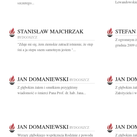
Lewandowskiej
szczerego...
STANISŁAW MAJCHRZAK
STEFAN
BYDGOSZCZ
Z ogromnym ża
"Zdaje mi się, żem ziemskie zatracił istnienie, że step
grudnia 2009 r.
śni a ja stepu snem samotnym jestem "...
JAN DOMANIEWSKI
JAN DO
BYDGOSZCZ
Z głębokim żalem i smutkiem przyjęliśmy
Z głębokim ża
wiadomość o śmierci Pana Prof. dr. hab. Jana...
Założyciela i 
JAN DOMANIEWSKI
JAN DO
BYDGOSZCZ
Wyrazy głębokiego współczucia Rodzinie z powodu
Z głębokim żal