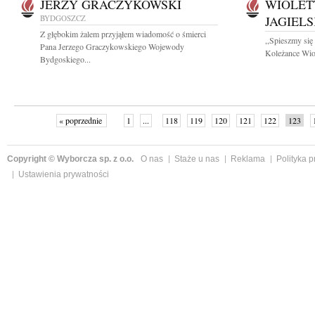
JERZY GRACZYKOWSKI
WIOLET
BYDGOSZCZ
JAGIEL
Z głębokim żalem przyjąłem wiadomość o śmierci
,,Spieszmy się
Pana Jerzego Graczykowskiego Wojewody
Koleżance Wiol
Bydgoskiego...
« poprzednie
1
...
118
119
120
121
122
123
Copyright © Wyborcza sp. z o.o.
O nas
Staże u nas
Reklama
Polityka 
Ustawienia prywatności