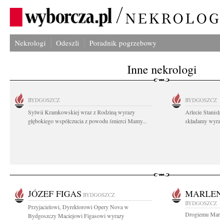
Nekrologi
Odeszli
Poradnik pogrzebowy
Inne nekrologi
BYDGOSZCZ
BYDGOSZCZ
Sylwii Kramkowskiej wraz z Rodziną wyrazy
Arlecie Stanis
głębokiego współczucia z powodu śmierci Mamy...
składamy wyraz
JÓZEF FIGAS
MARLE
BYDGOSZCZ
BYDGOSZCZ
Przyjacielowi, Dyrektorowi Opery Nova w
Drogiemu Mar
Bydgoszczy Maciejowi Figasowi wyrazy