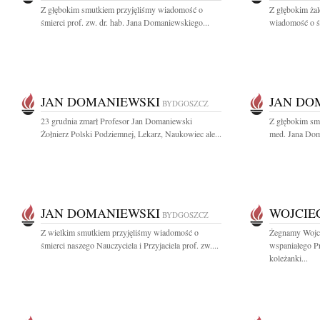
Z głębokim smutkiem przyjęliśmy wiadomość o
Z głębokim żal
śmierci prof. zw. dr. hab. Jana Domaniewskiego...
wiadomość o śm
JAN DOMANIEWSKI
JAN DO
BYDGOSZCZ
23 grudnia zmarł Profesor Jan Domaniewski
Z głębokim smu
Żołnierz Polski Podziemnej, Lekarz, Naukowiec ale...
med. Jana Dom
JAN DOMANIEWSKI
WOJCIE
BYDGOSZCZ
Z wielkim smutkiem przyjęliśmy wiadomość o
Żegnamy Wojci
śmierci naszego Nauczyciela i Przyjaciela prof. zw....
wspaniałego P
koleżanki...