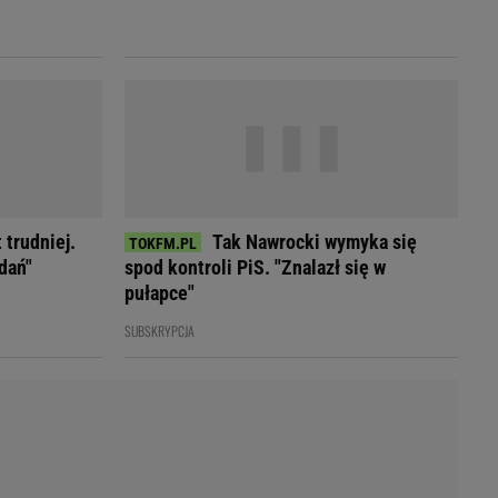
LED
 trudniej.
Tak Nawrocki wymyka się
dań"
spod kontroli PiS. "Znalazł się w
pułapce"
SUBSKRYPCJA
du
Rodzina
łodnych
Wakacje
Sennik