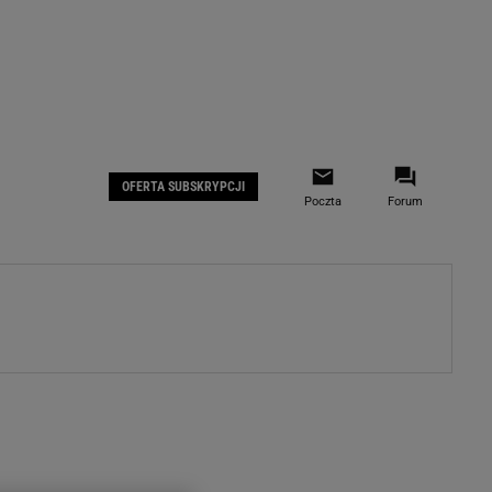
 IOS
Gazeta.pl na Facebooku
OFERTA SUBSKRYPCJI
Poczta
Forum
ZA
WYDARZENIA GOSPODARCZE
LOKALNE
Białystok
Bielsko-Biała
stki
Bydgoszcz
moda
Częstochowa
uże buty
Gorzów Wielkopolski
ecka
Katowice