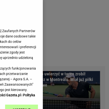
rmienia
Gliwice
Kielce
hodowe
Kraków
Lublin
Łódź
6
] Zaufanych Partnerów
woje dane osobowe takie
Olsztyn
likach do celów
Opole
teresowań i preferencji
e
Płock
ażenie zgody jest
we
Poznań
dę uprzednio udzieloną
Radom
yczących funkcjonowania
Rzeszów
larią
Trudno uwierzyć w to, co zrobił
kach przetwarzanie
inowe
Sosnowiec
 złożyli
Hurkacz w Montrealu. Miał już piłki
ązanej – Agora S.A. –
inowe
Szczecin
awień Zaawansowanych”
meczowe
Melo Radio
Toruń
go jest kierowany.
Trójmiasto
ości Gazeta.pl
i
Polityka
Warszawa
Wrocław