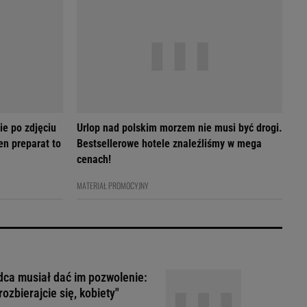
ie po zdjęciu
Urlop nad polskim morzem nie musi być drogi.
en preparat to
Bestsellerowe hotele znaleźliśmy w mega
cenach!
MATERIAŁ PROMOCYJNY
ca musiał dać im pozwolenie:
rozbierajcie się, kobiety"