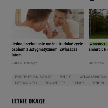
Jedno przekonanie może utrudniać życie
osobom z astygmatyzmem. Zwłaszcza
śmierci: Ni
latem
MATERIAŁ PROMOCYJNY
SUBSKRYPCJA
PROBLEMY POLSKICH SIATKARZY
ZNAK Z '30'
WISŁAWA SZYMBORSKA
FRYZURA KUKIEŁKA
ELEGANCKIE BUTY
BALERINY
ESPADRYLE
LETNIE OKAZJE