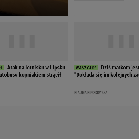
Telewizor LG O
Atak na lotnisku w Lipsku.
Dziś matkom jest
utobusu kopniakiem strącił
"Dokłada się im kolejnych za
KLAUDIA KIERZKOWSKA
Doda
Kalkulator Poro
Magda Gessler
Kalendarz dni p
Agnieszka Woźniak-Starak
Kalendarz ciąży