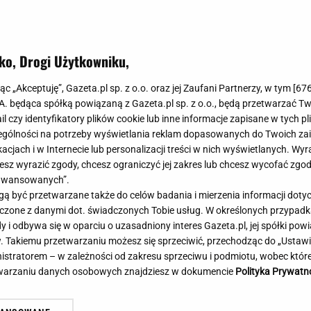
Meghan Markle
Krzesełka do ka
Magda Gessler
Łóżka dla dzieci
Barbara Kurdej-Szatan
Foteliki samoc
ko, Drogi Użytkowniku,
Księżna Kate
Przepisy
Porady
Jak zrobić?
jąc „Akceptuję”, Gazeta.pl sp. z o.o. oraz jej Zaufani Partnerzy, w tym [
67
.A. będąca spółką powiązaną z Gazeta.pl sp. z o.o., będą przetwarzać T
Na czasie
Grzyby
ail czy identyfikatory plików cookie lub inne informacje zapisane w tych p
Memy
Koronawirus
gólności na potrzeby wyświetlania reklam dopasowanych do Twoich zain
Radio Zet
Porady - Zdrowi
acjach i w Internecie lub personalizacji treści w nich wyświetlanych. Wyr
Radio Pogoda
Sukienki jeanso
cesz wyrazić zgody, chcesz ograniczyć jej zakres lub chcesz wycofać zgo
Radio internetowe
Torebki worki
aawansowanych”.
 być przetwarzane także do celów badania i mierzenia informacji dot
Rock Radio
Życzenia
ne wieści z Toronto! Znamy
Manifestacja pod Kance
 łączone z danymi dot. świadczonych Tobie usług. W określonych przypad
Złote Przeboje
Życzenia urodz
zinę meczu Igi Świątek
Premiera. Organizatorzy
i odbywa się w oparciu o uzasadniony interes Gazeta.pl, jej spółki powi
Chillizet - radio internetowe
Życzenia imien
. Takiemu przetwarzaniu możesz się sprzeciwić, przechodząc do „Ust
petycję
Podcasty
Newsy, plotki - 
nistratorem – w zależności od zakresu sprzeciwu i podmiotu, wobec które
E-booki - Audiobooki
Lifestyle
etwarzaniu danych osobowych znajdziesz w dokumencie
Polityka Prywatn
Planeta.pl
Co obejrzeć