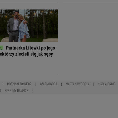
Partnerka Litewki po jego
ektórzy zlecieli się jak sępy
ROSYJSKI ŻOŁNIERZ
CZARNOGÓRA
MARTA NAWROCKA
NIKOLA GRBIĆ
PERFUMY DAMSKIE