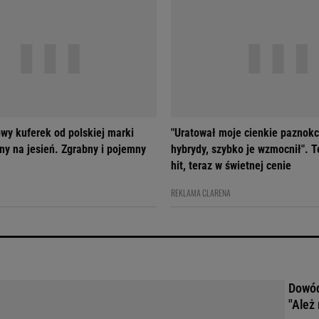
wy kuferek od polskiej marki
"Uratował moje cienkie paznokc
ny na jesień. Zgrabny i pojemny
hybrydy, szybko je wzmocnił". T
hit, teraz w świetnej cenie
REKLAMA CLARENA
Dowód
"Ależ 