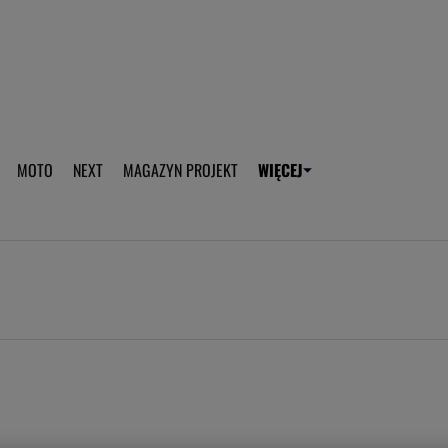
aplikację Gazeta - Android
Pobierz aplikację Gazeta -
MOTO
NEXT
MAGAZYN PROJEKT
WIĘCEJ
T
PLOTEK
SPORT.PL
HOROSKOPY
WEEKEND
TOK FM
WYBORC
ROZRYWKA
ŻYCIE I STYL
Gwiazdy Mundialu
Fryzury
Plotek
Makijaż
Gry online
Magia - Ciekawo
Historie
Wiadomości - 
WAGs
Sposób na za d
Anna Lewandowska
Gorączka u dzi