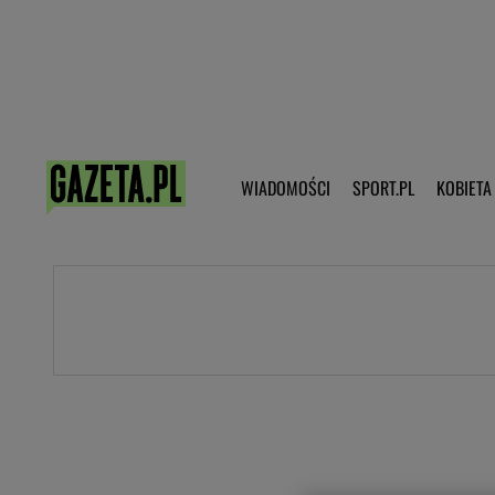
Poczta - Logowanie
Pobierz 
WIADOMOŚCI
SPORT.PL
KOBIETA
DZIECKO
KOBIETA
KULTURA
NEX
WIADOMOŚCI
SPORT
G.PL
Skoki narciarskie
Haps.pl
Ekstraklasa
Wiadomości ze świata
Bundesliga
Sport wiadomości
Liga Mistrzów
Horoskop
Liga Europy
Papież Franiszek
Koszykówka