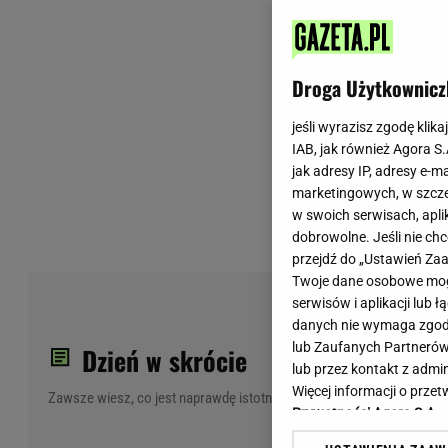
Wiadomości z Polski
Tenis
Plotki na topie
Sporty Walki
Niedziela handlowa
Siatkówka
Droga Użytkownicz
Informacje na bieżąco
PlusLiga
Metro Warszawa
Lekkoatletyka
jeśli wyrazisz zgodę klika
IAB, jak również Agora S
Duży Format
Kolarstwo
jak adresy IP, adresy e-m
Pogoda Warszawa
Bieganie
marketingowych, w szcze
Pogoda Kraków
Trening - ćwiczenia
w swoich serwisach, aplik
Pogoda Gdańsk
Ćwiczenia
dobrowolne. Jeśli nie ch
Pogoda Poznań
Dieta - Odżywianie
przejdź do „Ustawień Z
Twoje dane osobowe mogą
Pogoda Wrocław
Jak schudnąć?
Pil
serwisów i aplikacji lub
Gazeta na X
Sport - Fitness
god
danych nie wymaga zgody 
Fitness
lub Zaufanych Partnerów
Dzień w skrócie
F1 - Formuła 1
lub przez kontakt z admi
Więcej informacji o prz
Zawsze wiesz, co jest naprawdę istotne
Prywatności Agora S.A.