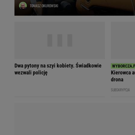
TOMASZ OKUROWSKI
Ładowanie samochodu elektrycznego
Filtr cząstek stałych
Brzydki zapach w samochodzie
Numer Vin
Ogłoszenia motoryzacyjne
Waluty
Komunikaty
Opel Meriva
Dwa pytony na szyi kobiety. Świadkowie
Toyota Auris
wezwali policję
Kierowca a
Toyota Avensis
drona
Jeep Grand Cherokee
SUBSKRYPCJA
POPULARNE TEMATY
Liga Mistrzów
Legia Warszawa
Liga Europy
Paszport Covidowy
Piłka Nożna
Wczasy w górach