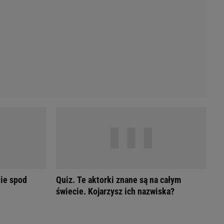
Przetargi
Licytacje komornicze
Komputery Forum
Alkomat online
Kalkulator opłacalności LPG
Przelicznik cm na cale i stopy
Kalkulator momentu obrotowego
Kalkulator mocy
Kalkulator zużycia paliwa
Kalkulator rozmiaru opon
Przelicznik mile na kilometry
ie spod
Quiz. Te aktorki znane są na całym
świecie. Kojarzysz ich nazwiska?