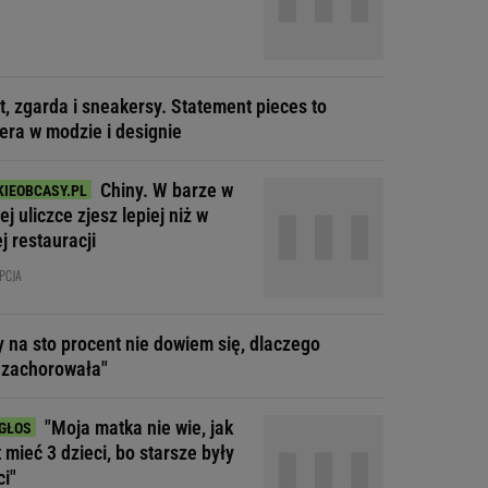
t, zgarda i sneakersy. Statement pieces to
era w modzie i designie
Chiny. W barze w
j uliczce zjesz lepiej niż w
j restauracji
PCJA
y na sto procent nie dowiem się, dlaczego
 zachorowała"
"Moja matka nie wie, jak
t mieć 3 dzieci, bo starsze były
ci"