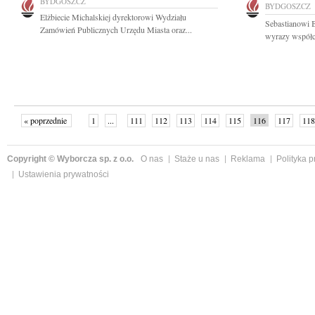
BYDGOSZCZ
BYDGOSZCZ
Elżbiecie Michalskiej dyrektorowi Wydziału
Sebastianowi B
Zamówień Publicznych Urzędu Miasta oraz...
wyrazy współc
« poprzednie
1
...
111
112
113
114
115
116
117
118
następne »
Copyright © Wyborcza sp. z o.o.
O nas
Staże u nas
Reklama
Polityka 
Ustawienia prywatności