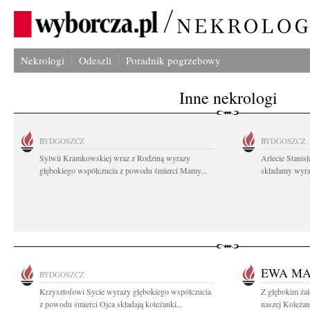
Nekrologi
Odeszli
Poradnik pogrzebowy
Inne nekrologi
BYDGOSZCZ
BYDGOSZCZ
Sylwii Kramkowskiej wraz z Rodziną wyrazy
Arlecie Stanis
głębokiego współczucia z powodu śmierci Mamy...
składamy wyraz
EWA M
BYDGOSZCZ
Krzysztofowi Sycie wyrazy głębokiego współczucia
Z głębokim ża
z powodu śmierci Ojca składają koleżanki...
naszej Koleżan