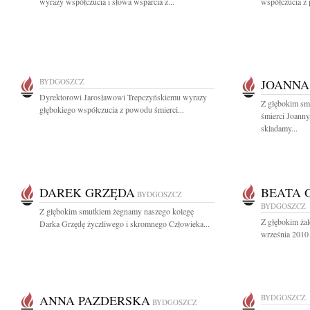
wyrazy współczucia i słowa wsparcia z...
współczucia z
BYDGOSZCZ
JOANNA
Dyrektorowi Jarosławowi Trepczyńskiemu wyrazy
Z głębokim sm
głębokiego współczucia z powodu śmierci...
śmierci Joanny
składamy...
DAREK GRZĘDA
BEATA 
BYDGOSZCZ
BYDGOSZCZ
Z głębokim smutkiem żegnamy naszego kolegę
Z głębokim żal
Darka Grzędę życzliwego i skromnego Człowieka...
września 2010 
ANNA PAZDERSKA
BYDGOSZCZ
BYDGOSZCZ