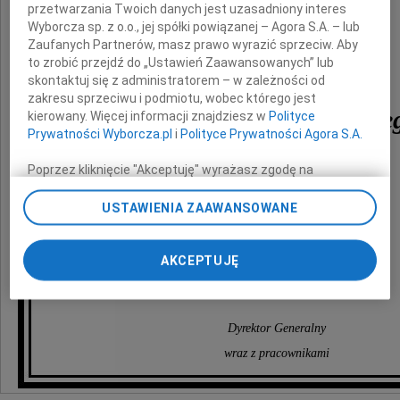
z powodu śmierci
przetwarzania Twoich danych jest uzasadniony interes
Wyborcza sp. z o.o., jej spółki powiązanej – Agora S.A. – lub
Zaufanych Partnerów, masz prawo wyrazić sprzeciw. Aby
to zrobić przejdź do „Ustawień Zaawansowanych” lub
skontaktuj się z administratorem – w zależności od
zakresu sprzeciwu i podmiotu, wobec którego jest
Stefana Graduszewskie
kierowany. Więcej informacji znajdziesz w
Polityce
Prywatności Wyborcza.pl
i
Polityce Prywatności Agora S.A.
emerytowanego pracownika
Poprzez kliknięcie "Akceptuję" wyrażasz zgodę na
Kujawsko Pomorskiego
zainstalowanie i przechowywanie plików typu cookie
Urzędu Wojewódzkiego
Wyborczej sp. z o. o. jej Zaufanych Partnerów i Agora S.A.
USTAWIENIA ZAAWANSOWANE
w Bydgoszczy
na Twoim urządzeniu końcowym. Możesz też w każdej
chwili zmienić swoje preferencje dot. plików cookie,
ponownie wywołując narzędzie do zarządzania Twoimi
AKCEPTUJĘ
preferencjami dot. przetwarzania danych poprzez
składa
odnośnik „Ustawienia prywatności” w stopce serwisu i
przechodząc do sekcji „Ustawienia zaawansowane”.
Dyrektor Generalny
Zmiana ustawień plików cookie możliwa jest także za
pomocą ustawień przeglądarki.
wraz z pracownikami
My, nasi Zaufani Partnerzy i Agora S.A. możemy