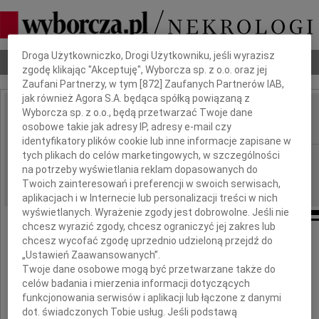
Dbamy o Twoją prywatność
Droga Użytkowniczko, Drogi Użytkowniku, jeśli wyrazisz
Nekrologi
Odeszli
Poradnik pogrzebowy
zgodę klikając "Akceptuję", Wyborcza sp. z o.o. oraz jej
Zaufani Partnerzy, w tym [
872
] Zaufanych Partnerów IAB,
jak również Agora S.A. będąca spółką powiązaną z
Wyborcza sp. z o.o., będą przetwarzać Twoje dane
Stefan Graduszewski
IMIĘ I NAZWISKO:
osobowe takie jak adresy IP, adresy e-mail czy
identyfikatory plików cookie lub inne informacje zapisane w
tych plikach do celów marketingowych, w szczególności
Bydgoszcz
REGION:
na potrzeby wyświetlania reklam dopasowanych do
09.11.2010
DATA EMISJI:
Twoich zainteresowań i preferencji w swoich serwisach,
aplikacjach i w Internecie lub personalizacji treści w nich
wyświetlanych. Wyrażenie zgody jest dobrowolne. Jeśli nie
chcesz wyrazić zgody, chcesz ograniczyć jej zakres lub
chcesz wycofać zgodę uprzednio udzieloną przejdź do
Wyrazy głębokiego współczucia
„Ustawień Zaawansowanych”.
Twoje dane osobowe mogą być przetwarzane także do
Rodzinie i Bliskim
celów badania i mierzenia informacji dotyczących
funkcjonowania serwisów i aplikacji lub łączone z danymi
dot. świadczonych Tobie usług. Jeśli podstawą