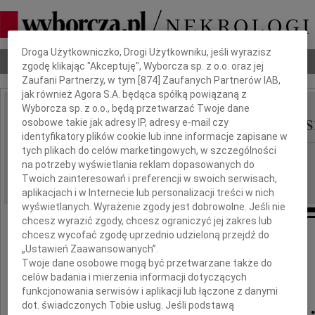
Dbamy o Twoją prywatność
Droga Użytkowniczko, Drogi Użytkowniku, jeśli wyrazisz
Nekrologi
Odeszli
Poradnik pogrzebowy
zgodę klikając "Akceptuję", Wyborcza sp. z o.o. oraz jej
Zaufani Partnerzy, w tym [
874
] Zaufanych Partnerów IAB,
jak również Agora S.A. będąca spółką powiązaną z
Wyborcza sp. z o.o., będą przetwarzać Twoje dane
Elżbieta Elżbiety Pietru
osobowe takie jak adresy IP, adresy e-mail czy
IMIĘ I NAZWISKO:
identyfikatory plików cookie lub inne informacje zapisane w
tych plikach do celów marketingowych, w szczególności
Bydgoszcz
REGION:
na potrzeby wyświetlania reklam dopasowanych do
12.11.2010
DATA EMISJI:
Twoich zainteresowań i preferencji w swoich serwisach,
aplikacjach i w Internecie lub personalizacji treści w nich
wyświetlanych. Wyrażenie zgody jest dobrowolne. Jeśli nie
chcesz wyrazić zgody, chcesz ograniczyć jej zakres lub
chcesz wycofać zgodę uprzednio udzieloną przejdź do
Z głębokim żalem przyjęliśmy wiadomość
„Ustawień Zaawansowanych”.
o śmierci naszej koleżanki
Twoje dane osobowe mogą być przetwarzane także do
celów badania i mierzenia informacji dotyczących
dr n.med.
funkcjonowania serwisów i aplikacji lub łączone z danymi
dot. świadczonych Tobie usług. Jeśli podstawą