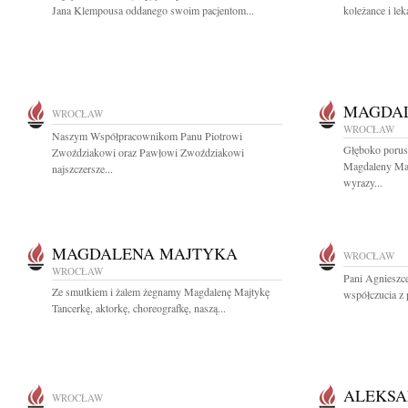
Jana Klempousa oddanego swoim pacjentom...
koleżance i lek
MAGDAL
WROCŁAW
WROCŁAW
Naszym Współpracownikom Panu Piotrowi
Głęboko porusz
Zwoździakowi oraz Pawłowi Zwoździakowi
Magdaleny Maj
najszczersze...
wyrazy...
MAGDALENA MAJTYKA
WROCŁAW
WROCŁAW
Pani Agnieszc
Ze smutkiem i żalem żegnamy Magdalenę Majtykę
współczucia z 
Tancerkę, aktorkę, choreografkę, naszą...
ALEKSA
WROCŁAW