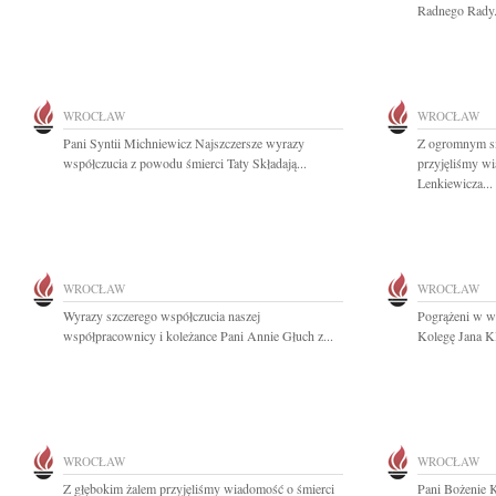
Radnego Rady.
WROCŁAW
WROCŁAW
Pani Syntii Michniewicz Najszczersze wyrazy
Z ogromnym sm
współczucia z powodu śmierci Taty Składają...
przyjęliśmy w
Lenkiewicza...
WROCŁAW
WROCŁAW
Wyrazy szczerego współczucia naszej
Pogrążeni w w
współpracownicy i koleżance Pani Annie Głuch z...
Kolegę Jana Kl
WROCŁAW
WROCŁAW
Z głębokim żalem przyjęliśmy wiadomość o śmierci
Pani Bożenie K