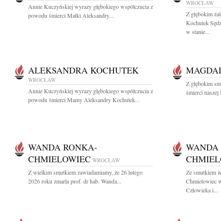
WROCŁAW
Annie Kuczyńskiej wyrazy głębokiego współczucia z
Z głębokim ża
powodu śmierci Matki Aleksandry...
Kochutek Sęd
w stanie...
ALEKSANDRA KOCHUTEK
MAGDAL
WROCŁAW
Z głębokim sm
Annie Kuczyńskiej wyrazy głębokiego współczucia z
śmierci naszej
powodu śmierci Mamy Aleksandry Kochutek...
WANDA RONKA-
WANDA 
CHMIELOWIEC
CHMIEL
WROCŁAW
Z wielkim smutkiem zawiadamiamy, że 26 lutego
Ze smutkiem ż
2026 roku zmarła prof. dr hab. Wanda...
Chmielowiec w
Człowieka i...