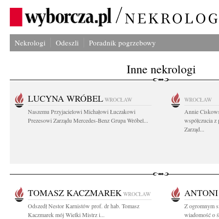
Nekrologi
Odeszli
Poradnik pogrzebowy
Inne nekrologi
LUCYNA WRÓBEL
WROCŁAW
WROCŁAW
Naszemu Przyjacielowi Michałowi Łuczakowi
Annie Ciskows
Prezesowi Zarządu Mercedes-Benz Grupa Wróbel...
współczucia z
Zarząd...
TOMASZ KACZMAREK
ANTONI
WROCŁAW
Odszedł Nestor Karnistów prof. dr hab. Tomasz
Z ogromnym sm
Kaczmarek mój Wielki Mistrz i...
wiadomość o ś