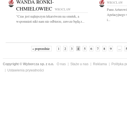
WANDA RONKI-
WROCŁAW
CHMIELOWIEC
WROCŁAW
Panu Arturowi
Apelacyjnego 
"Czas jest najlepszym lekarstwem na smutek, a
i...
wspomnień nikt nam nie odbierze, zawsze będą z...
« poprzednie
1
2
3
4
5
6
7
8
9
...
Copyright © Wyborcza sp. z o.o.
O nas
Staże u nas
Reklama
Polityka 
Ustawienia prywatności