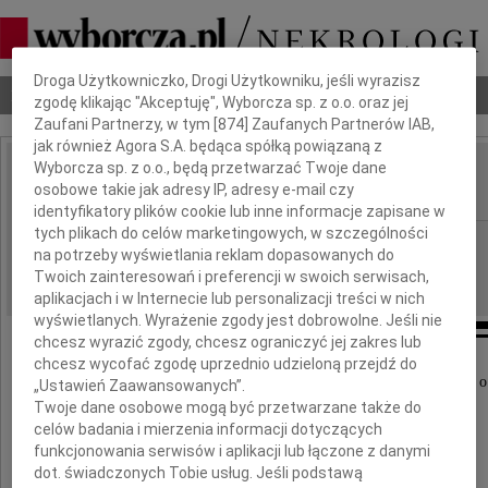
Dbamy o Twoją prywatność
Droga Użytkowniczko, Drogi Użytkowniku, jeśli wyrazisz
Nekrologi
Odeszli
Poradnik pogrzebowy
zgodę klikając "Akceptuję", Wyborcza sp. z o.o. oraz jej
Zaufani Partnerzy, w tym [
874
] Zaufanych Partnerów IAB,
jak również Agora S.A. będąca spółką powiązaną z
Wyborcza sp. z o.o., będą przetwarzać Twoje dane
Krystyna Wrzochal
osobowe takie jak adresy IP, adresy e-mail czy
IMIĘ I NAZWISKO:
identyfikatory plików cookie lub inne informacje zapisane w
tych plikach do celów marketingowych, w szczególności
Wrocław
REGION:
na potrzeby wyświetlania reklam dopasowanych do
06.07.2026
DATA EMISJI:
Twoich zainteresowań i preferencji w swoich serwisach,
aplikacjach i w Internecie lub personalizacji treści w nich
wyświetlanych. Wyrażenie zgody jest dobrowolne. Jeśli nie
chcesz wyrazić zgody, chcesz ograniczyć jej zakres lub
chcesz wycofać zgodę uprzednio udzieloną przejdź do
Z głębokim smutkiem i żalem przyjęliśmy wiadomość o
„Ustawień Zaawansowanych”.
Twoje dane osobowe mogą być przetwarzane także do
celów badania i mierzenia informacji dotyczących
Krystyny Wrzochal
funkcjonowania serwisów i aplikacji lub łączone z danymi
dot. świadczonych Tobie usług. Jeśli podstawą