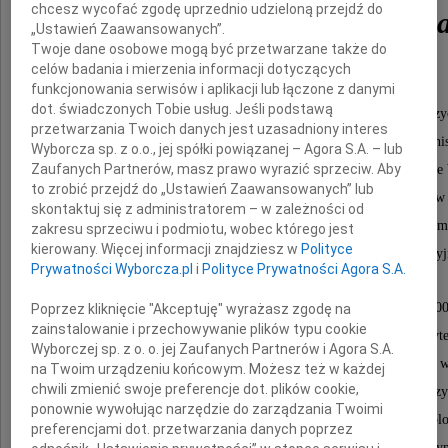
chcesz wycofać zgodę uprzednio udzieloną przejdź do
prof. dr hab. Irena Kamińsk
„Ustawień Zaawansowanych”.
Twoje dane osobowe mogą być przetwarzane także do
(1950 2026)
celów badania i mierzenia informacji dotyczących
funkcjonowania serwisów i aplikacji lub łączone z danymi
dot. świadczonych Tobie usług. Jeśli podstawą
językoznawczyni, znakomita uczona, wspaniała nauczyc
przetwarzania Twoich danych jest uzasadniony interes
wychowawczyni wielu pokoleń wrocławskich poloni
Wyborcza sp. z o.o., jej spółki powiązanej – Agora S.A. – lub
Zaufanych Partnerów, masz prawo wyrazić sprzeciw. Aby
Profesor Irena Kamińska-Szmaj studiowała na Uniwersyteci
to zrobić przejdź do „Ustawień Zaawansowanych” lub
filologię polską i matematykę. Stopień doktora uzyskała 
skontaktuj się z administratorem – w zależności od
na podstawie pracy Różnice leksykalne między stylami funkcjonalnymi
zakresu sprzeciwu i podmiotu, wobec którego jest
kierowany. Więcej informacji znajdziesz w
Polityce
analiza statystyczna na materiale słownika frekwency
Prywatności Wyborcza.pl
i
Polityce Prywatności Agora S.A.
W 1995 roku otrzymała stopień doktora habilitowanego, a w roku 200
Poprzez kliknięcie "Akceptuję" wyrażasz zgodę na
zainstalowanie i przechowywanie plików typu cookie
Od roku 1975 pracowała w Instytucie Filologii Polskiej Uniwersyt
Wyborczej sp. z o. o. jej Zaufanych Partnerów i Agora S.A.
prowadząc zajęcia dotyczące polszczyzny XX i XXI w
na Twoim urządzeniu końcowym. Możesz też w każdej
chwili zmienić swoje preferencje dot. plików cookie,
W latach 1998 2016 kierowała Zakładem Współczesnego Języ
ponownie wywołując narzędzie do zarządzania Twoimi
W latach 1993 1996 była zastępcą dyrektora Instytutu Filolo
preferencjami dot. przetwarzania danych poprzez
ds. dydaktycznych. Była opiekunką naukową i wykładowczy