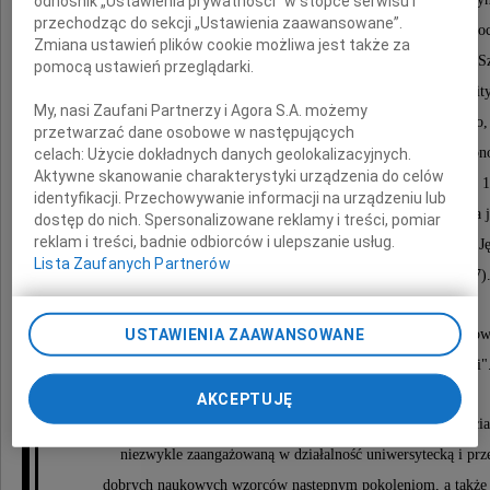
odnośnik „Ustawienia prywatności” w stopce serwisu i
przechodząc do sekcji „Ustawienia zaawansowane”.
Nauczycielskiego im. Grzegorza Piramowicza we Wroc
Zmiana ustawień plików cookie możliwa jest także za
W dorobku naukowym Profesor Ireny Kamińskiej-S
pomocą ustawień przeglądarki.
szczególne miejsce zajmują rozprawy poświęcone językowi polity
My, nasi Zaufani Partnerzy i Agora S.A. możemy
a także znakomite, pionierskie analizy dyskursu publicznego
przetwarzać dane osobowe w następujących
społecznej, języka reklamy i mediów. Jest m.in. autorką mono
celach:
Użycie dokładnych danych geolokalizacyjnych.
Aktywne skanowanie charakterystyki urządzenia do celów
zohydza, ze czci odziera. Język propagandy politycznej w prasie 
identyfikacji. Przechowywanie informacji na urządzeniu lub
Słowa na wolności. Język polityki po 1989 roku (2001), Agresja
dostęp do nich. Spersonalizowane reklamy i treści, pomiar
reklam i treści, badnie odbiorców i ulepszanie usług.
publicznym. Leksykon inwektyw politycznych 1918 2000 (2007), Jęz
Lista Zaufanych Partnerów
Od Wielkiego Proletariatu do końca PRL (2017)
USTAWIENIA ZAAWANSOWANE
Z Jej inspiracji powstało wiele przedsięwzięć nauko
w tym seria wydawnicza "Oblicza Komunikacji"
AKCEPTUJĘ
Zapamiętamy Ją jako znakomitą uczoną i organizatorkę życi
niezwykle zaangażowaną w działalność uniwersytecką i pr
dobrych naukowych wzorców następnym pokoleniom, a także 