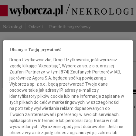
Nekrologi
Odeszli
Poradnik pogrzebowy
Dbamy o Twoją prywatność
Irena Kamińska-Szmaj
IMIĘ I NAZWISKO:
Droga Użytkowniczko, Drogi Użytkowniku, jeśli wyrazisz
zgodę klikając "Akceptuję", Wyborcza sp. z o.o. oraz jej
Wrocław
REGION:
Zaufani Partnerzy, w tym [
874
] Zaufanych Partnerów IAB,
03.07.2026
DATA EMISJI:
jak również Agora S.A. będąca spółką powiązaną z
Wyborcza sp. z o.o., będą przetwarzać Twoje dane
osobowe takie jak adresy IP, adresy e-mail czy
identyfikatory plików cookie lub inne informacje zapisane w
tych plikach do celów marketingowych, w szczególności
Z głębokim smutkiem zawiadamiamy, że 25 czerwca 2026 r
na potrzeby wyświetlania reklam dopasowanych do
Twoich zainteresowań i preferencji w swoich serwisach,
aplikacjach i w Internecie lub personalizacji treści w nich
wyświetlanych. Wyrażenie zgody jest dobrowolne. Jeśli nie
chcesz wyrazić zgody, chcesz ograniczyć jej zakres lub