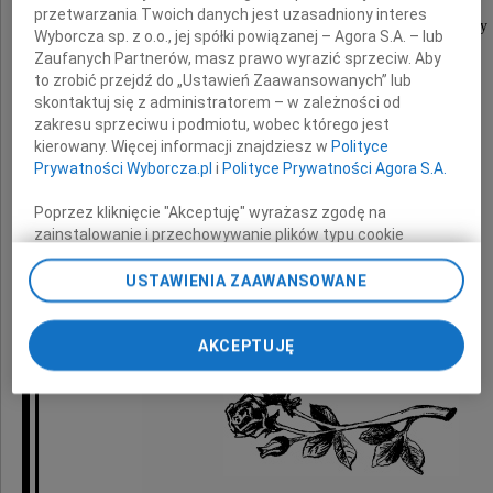
przetwarzania Twoich danych jest uzasadniony interes
wyrazy głębokiego współczucia i słowa otuchy
Wyborcza sp. z o.o., jej spółki powiązanej – Agora S.A. – lub
z powodu śmierci
Zaufanych Partnerów, masz prawo wyrazić sprzeciw. Aby
to zrobić przejdź do „Ustawień Zaawansowanych” lub
skontaktuj się z administratorem – w zależności od
zakresu sprzeciwu i podmiotu, wobec którego jest
Taty
kierowany. Więcej informacji znajdziesz w
Polityce
Prywatności Wyborcza.pl
i
Polityce Prywatności Agora S.A.
Poprzez kliknięcie "Akceptuję" wyrażasz zgodę na
składają
zainstalowanie i przechowywanie plików typu cookie
Wyborczej sp. z o. o. jej Zaufanych Partnerów i Agora S.A.
na Twoim urządzeniu końcowym. Możesz też w każdej
USTAWIENIA ZAAWANSOWANE
Zarząd i Pracownicy
chwili zmienić swoje preferencje dot. plików cookie,
ELEKTROTIM S.A.
ponownie wywołując narzędzie do zarządzania Twoimi
preferencjami dot. przetwarzania danych poprzez
AKCEPTUJĘ
odnośnik „Ustawienia prywatności” w stopce serwisu i
przechodząc do sekcji „Ustawienia zaawansowane”.
Zmiana ustawień plików cookie możliwa jest także za
pomocą ustawień przeglądarki.
My, nasi Zaufani Partnerzy i Agora S.A. możemy