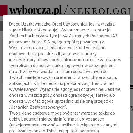
Dbamy o Twoją prywatność
Droga Użytkowniczko, Drogi Użytkowniku, jeśli wyrazisz
Nekrologi
Odeszli
Poradnik pogrzebowy
zgodę klikając "Akceptuję", Wyborcza sp. z o.o. oraz jej
Zaufani Partnerzy, w tym [
874
] Zaufanych Partnerów IAB,
jak również Agora S.A. będąca spółką powiązaną z
Wyborcza sp. z o.o., będą przetwarzać Twoje dane
IMIĘ I NAZWISKO:
osobowe takie jak adresy IP, adresy e-mail czy
identyfikatory plików cookie lub inne informacje zapisane w
Wrocław
REGION:
tych plikach do celów marketingowych, w szczególności
09.07.2026
na potrzeby wyświetlania reklam dopasowanych do
DATA EMISJI:
Twoich zainteresowań i preferencji w swoich serwisach,
aplikacjach i w Internecie lub personalizacji treści w nich
wyświetlanych. Wyrażenie zgody jest dobrowolne. Jeśli nie
chcesz wyrazić zgody, chcesz ograniczyć jej zakres lub
chcesz wycofać zgodę uprzednio udzieloną przejdź do
Pani Małgorzacie Drzewieckie
„Ustawień Zaawansowanych”.
Twoje dane osobowe mogą być przetwarzane także do
oraz Rodzinie
celów badania i mierzenia informacji dotyczących
funkcjonowania serwisów i aplikacji lub łączone z danymi
dot. świadczonych Tobie usług. Jeśli podstawą