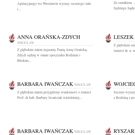
Ze smutkiem 
Apelacyjnego we Wrocławiu wyrazy szczerego żalu
Sędziego Sądu
i...
ANNA ORAŃSKA-ZDYCH
LESZEK
WROCŁAW
Z głębokim sm
Z głębokim żalem żegnamy Panią Annę Orańską-
śmierci dr. n. 
Zdych sędzię w stanie spoczynku Rodzinie i
Bliskim...
BARBARA IWAŃCZAK
WOJCIE
WROCŁAW
Z głębokim żalem przyjęliśmy wiadomość o śmierci
Szczere wyrazy
Prof. dr hab. Barbary Iwańczak wieloletniej...
z Rodziną z po
BARBARA IWAŃCZAK
RYSZAR
WROCŁAW