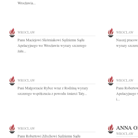
Wrocławia...
WROCŁAW
WROCŁAW
Panu Maciejowi Skórniakowi Sędziemu Sądu
Naszej pracow
Apelacyjnego we Wrocławiu wyrazy szczerego
wyrazy szczer
żalu...
WROCŁAW
WROCŁAW
Pani Małgorzacie Rybce wraz z Rodziną wyrazy
Panu Roberto
szczerego współczucia z powodu śmierci Taty...
Apelacyjnego 
i...
ANNA O
WROCŁAW
WROCŁAW
Panu Robertowi Zdychowi Sędziemu Sądu