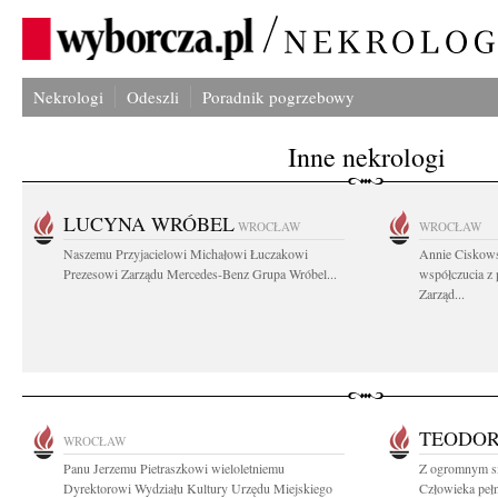
Nekrologi
Odeszli
Poradnik pogrzebowy
Inne nekrologi
LUCYNA WRÓBEL
WROCŁAW
WROCŁAW
Naszemu Przyjacielowi Michałowi Łuczakowi
Annie Ciskows
Prezesowi Zarządu Mercedes-Benz Grupa Wróbel...
współczucia z
Zarząd...
TEODOR
WROCŁAW
Panu Jerzemu Pietraszkowi wieloletniemu
Z ogromnym s
Dyrektorowi Wydziału Kultury Urzędu Miejskiego
Człowieka pełn