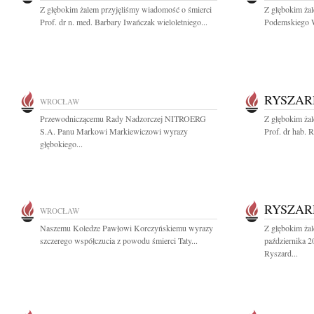
Z głębokim żalem przyjęliśmy wiadomość o śmierci
Z głębokim ża
Prof. dr n. med. Barbary Iwańczak wieloletniego...
Podemskiego Wi
RYSZAR
WROCŁAW
Przewodniczącemu Rady Nadzorczej NITROERG
Z głębokim ża
S.A. Panu Markowi Markiewiczowi wyrazy
Prof. dr hab. 
głębokiego...
RYSZAR
WROCŁAW
Naszemu Koledze Pawłowi Korczyńskiemu wyrazy
Z głębokim ża
szczerego współczucia z powodu śmierci Taty...
października 2
Ryszard...