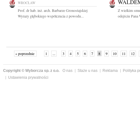
WALDE
WROCŁAW
Prof. dr hab. inż. arch. Barbarze Gronostajskiej
Z wielkim smu
Wyrazy głębokiego współczucia z powodu...
odejściu Pana
« poprzednie
1
...
3
4
5
6
7
8
9
10
11
12
Copyright © Wyborcza sp. z o.o.
O nas
Staże u nas
Reklama
Polityka 
Ustawienia prywatności