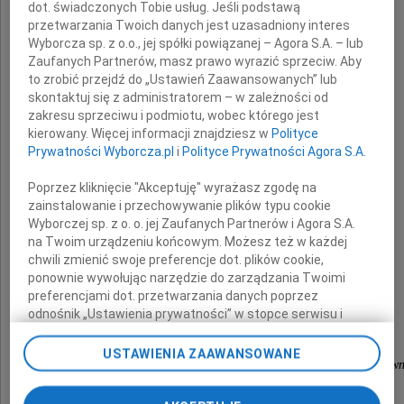
dot. świadczonych Tobie usług. Jeśli podstawą
Prof. zw. dr. hab.
przetwarzania Twoich danych jest uzasadniony interes
Wyborcza sp. z o.o., jej spółki powiązanej – Agora S.A. – lub
Herberta Szurgacza
Zaufanych Partnerów, masz prawo wyrazić sprzeciw. Aby
to zrobić przejdź do „Ustawień Zaawansowanych” lub
skontaktuj się z administratorem – w zależności od
Sędziego Sądu Apelacyjnego we Wrocławiu
zakresu sprzeciwu i podmiotu, wobec którego jest
kierowany. Więcej informacji znajdziesz w
Polityce
i Sędziego Sądu Najwyższego
Prywatności Wyborcza.pl
i
Polityce Prywatności Agora S.A.
w stanie spoczynku
Poprzez kliknięcie "Akceptuję" wyrażasz zgodę na
zainstalowanie i przechowywanie plików typu cookie
Rodzinie i Bliskim
Wyborczej sp. z o. o. jej Zaufanych Partnerów i Agora S.A.
na Twoim urządzeniu końcowym. Możesz też w każdej
wyrazy głębokiego współczucia
chwili zmienić swoje preferencje dot. plików cookie,
ponownie wywołując narzędzie do zarządzania Twoimi
preferencjami dot. przetwarzania danych poprzez
odnośnik „Ustawienia prywatności” w stopce serwisu i
składają
przechodząc do sekcji „Ustawienia zaawansowane”.
Zmiana ustawień plików cookie możliwa jest także za
USTAWIENIA ZAAWANSOWANE
Prezes, Wiceprezesi, Dyrektorzy, sędziowie i pracow
pomocą ustawień przeglądarki.
Sądu Apelacyjnego we Wrocławiu
My, nasi Zaufani Partnerzy i Agora S.A. możemy