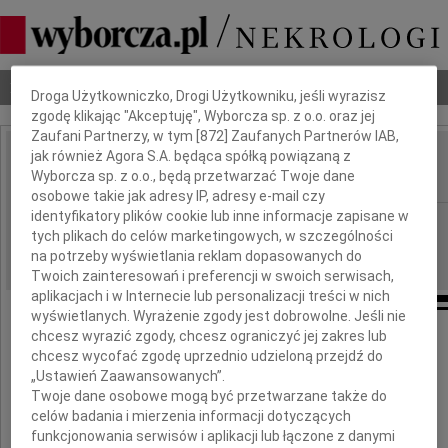
Dbamy o Twoją prywatność
Nekrologi
Odeszli
Poradnik pogrzebowy
Droga Użytkowniczko, Drogi Użytkowniku, jeśli wyrazisz
zgodę klikając "Akceptuję", Wyborcza sp. z o.o. oraz jej
Zaufani Partnerzy, w tym [
872
] Zaufanych Partnerów IAB,
jak również Agora S.A. będąca spółką powiązaną z
Herbert Szurgacz
Wyborcza sp. z o.o., będą przetwarzać Twoje dane
IMIĘ I NAZWISKO:
osobowe takie jak adresy IP, adresy e-mail czy
identyfikatory plików cookie lub inne informacje zapisane w
Wrocław
REGION:
tych plikach do celów marketingowych, w szczególności
11.06.2026
DATA EMISJI:
na potrzeby wyświetlania reklam dopasowanych do
Twoich zainteresowań i preferencji w swoich serwisach,
aplikacjach i w Internecie lub personalizacji treści w nich
wyświetlanych. Wyrażenie zgody jest dobrowolne. Jeśli nie
chcesz wyrazić zgody, chcesz ograniczyć jej zakres lub
Z głębokim żalem i współczuciem
chcesz wycofać zgodę uprzednio udzieloną przejdź do
„Ustawień Zaawansowanych”.
Twoje dane osobowe mogą być przetwarzane także do
żegnamy Pana
celów badania i mierzenia informacji dotyczących
funkcjonowania serwisów i aplikacji lub łączone z danymi