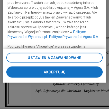
przetwarzania Twoich danych jest uzasadniony interes
Wyborcza sp. z o.o., jej spółki powiązanej – Agora S.A. – lub
Prof. zw. dr hab.
Zaufanych Partnerów, masz prawo wyrazić sprzeciw. Aby
to zrobić przejdź do „Ustawień Zaawansowanych” lub
Herberta Szurgacza
skontaktuj się z administratorem – w zależności od
zakresu sprzeciwu i podmiotu, wobec którego jest
kierowany. Więcej informacji znajdziesz w
Polityce
Prywatności Wyborcza.pl
i
Polityce Prywatności Agora S.A.
taty naszej serdecznej koleżanki i współpracownicz
Poprzez kliknięcie "Akceptuję" wyrażasz zgodę na
Pani Sędzi Justyny Szurgacz- Ślęz
zainstalowanie i przechowywanie plików typu cookie
Wyborczej sp. z o. o. jej Zaufanych Partnerów i Agora S.A.
USTAWIENIA ZAAWANSOWANE
na Twoim urządzeniu końcowym. Możesz też w każdej
Wyrazy szczerego współczucia oraz słowa wsparc
chwili zmienić swoje preferencje dot. plików cookie,
ponownie wywołując narzędzie do zarządzania Twoimi
AKCEPTUJĘ
składają
preferencjami dot. przetwarzania danych poprzez
odnośnik „Ustawienia prywatności” w stopce serwisu i
sędziowie, kuratorzy i pracownicy
przechodząc do sekcji „Ustawienia zaawansowane”.
Zmiana ustawień plików cookie możliwa jest także za
Sądu Rejonowego dla Wrocławia - Krzyków we Wroc
pomocą ustawień przeglądarki.
My, nasi Zaufani Partnerzy i Agora S.A. możemy