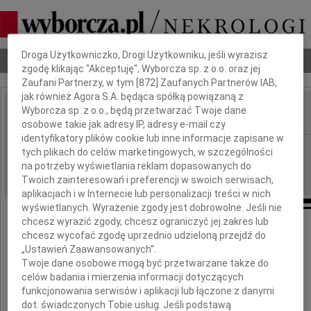
Dbamy o Twoją prywatność
Droga Użytkowniczko, Drogi Użytkowniku, jeśli wyrazisz
Nekrologi
Odeszli
Poradnik pogrzebowy
zgodę klikając "Akceptuję", Wyborcza sp. z o.o. oraz jej
Zaufani Partnerzy, w tym [
872
] Zaufanych Partnerów IAB,
jak również Agora S.A. będąca spółką powiązaną z
Wyborcza sp. z o.o., będą przetwarzać Twoje dane
IMIĘ I NAZWISKO:
osobowe takie jak adresy IP, adresy e-mail czy
identyfikatory plików cookie lub inne informacje zapisane w
Wrocław
REGION:
tych plikach do celów marketingowych, w szczególności
na potrzeby wyświetlania reklam dopasowanych do
12.06.2026
DATA EMISJI:
Twoich zainteresowań i preferencji w swoich serwisach,
aplikacjach i w Internecie lub personalizacji treści w nich
wyświetlanych. Wyrażenie zgody jest dobrowolne. Jeśli nie
chcesz wyrazić zgody, chcesz ograniczyć jej zakres lub
chcesz wycofać zgodę uprzednio udzieloną przejdź do
Z głębokim i ogromnym żalem
„Ustawień Zaawansowanych”.
Twoje dane osobowe mogą być przetwarzane także do
przyjęliśmy wiadomość o śmierci
celów badania i mierzenia informacji dotyczących
funkcjonowania serwisów i aplikacji lub łączone z danymi
dot. świadczonych Tobie usług. Jeśli podstawą