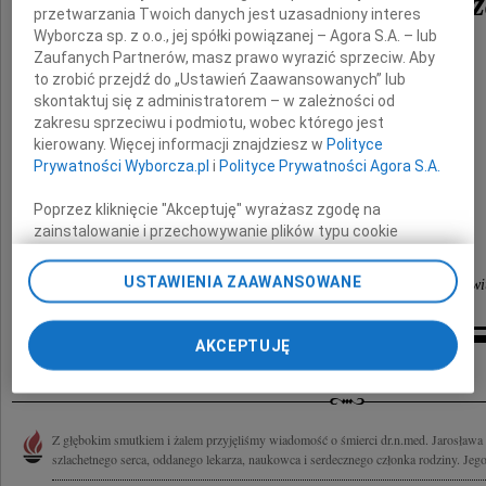
Jarosława Iwankiewicz
przetwarzania Twoich danych jest uzasadniony interes
Wyborcza sp. z o.o., jej spółki powiązanej – Agora S.A. – lub
Zaufanych Partnerów, masz prawo wyrazić sprzeciw. Aby
to zrobić przejdź do „Ustawień Zaawansowanych” lub
skontaktuj się z administratorem – w zależności od
zakresu sprzeciwu i podmiotu, wobec którego jest
kierowany. Więcej informacji znajdziesz w
Polityce
Żonie oraz Najbliższym
Prywatności Wyborcza.pl
i
Polityce Prywatności Agora S.A.
Poprzez kliknięcie "Akceptuję" wyrażasz zgodę na
składamy głębokie wyrazy współczucia.
zainstalowanie i przechowywanie plików typu cookie
Wyborczej sp. z o. o. jej Zaufanych Partnerów i Agora S.A.
na Twoim urządzeniu końcowym. Możesz też w każdej
USTAWIENIA ZAAWANSOWANE
Koleżanki i koledzy z Medicus Clinic we Wrocław
chwili zmienić swoje preferencje dot. plików cookie,
ponownie wywołując narzędzie do zarządzania Twoimi
preferencjami dot. przetwarzania danych poprzez
AKCEPTUJĘ
Inne kondolencje
odnośnik „Ustawienia prywatności” w stopce serwisu i
przechodząc do sekcji „Ustawienia zaawansowane”.
Zmiana ustawień plików cookie możliwa jest także za
pomocą ustawień przeglądarki.
Z głębokim smutkiem i żalem przyjęliśmy wiadomość o śmierci dr.n.med. Jarosław
szlachetnego serca, oddanego lekarza, naukowca i serdecznego członka rodziny. Jego
My, nasi Zaufani Partnerzy i Agora S.A. możemy