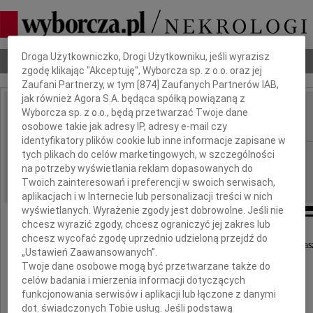
Dbamy o Twoją prywatność
Droga Użytkowniczko, Drogi Użytkowniku, jeśli wyrazisz
Nekrologi
Odeszli
Poradnik pogrzebowy
zgodę klikając "Akceptuję", Wyborcza sp. z o.o. oraz jej
Zaufani Partnerzy, w tym [
874
] Zaufanych Partnerów IAB,
jak również Agora S.A. będąca spółką powiązaną z
Jarosław Iwankiewicz
Wyborcza sp. z o.o., będą przetwarzać Twoje dane
IMIĘ I NAZWISKO:
osobowe takie jak adresy IP, adresy e-mail czy
identyfikatory plików cookie lub inne informacje zapisane w
Wrocław
tych plikach do celów marketingowych, w szczególności
REGION:
na potrzeby wyświetlania reklam dopasowanych do
30.06.2026
DATA EMISJI:
Twoich zainteresowań i preferencji w swoich serwisach,
aplikacjach i w Internecie lub personalizacji treści w nich
wyświetlanych. Wyrażenie zgody jest dobrowolne. Jeśli nie
chcesz wyrazić zgody, chcesz ograniczyć jej zakres lub
chcesz wycofać zgodę uprzednio udzieloną przejdź do
Z głębokim smutkiem przyjęliśmy wiadomość o śmierci nas
„Ustawień Zaawansowanych”.
Twoje dane osobowe mogą być przetwarzane także do
celów badania i mierzenia informacji dotyczących
dr. n med.
funkcjonowania serwisów i aplikacji lub łączone z danymi
dot. świadczonych Tobie usług. Jeśli podstawą