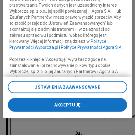
przetwarzania Twoich danych jest uzasadniony interes
Wyborcza sp. z o.o., jej spółki powiązanej – Agora S.A. – lub
wyrazy głębokiego współczucia
Zaufanych Partnerów, masz prawo wyrazić sprzeciw. Aby
to zrobić przejdź do „Ustawień Zaawansowanych” lub
z powodu śmierci
skontaktuj się z administratorem – w zależności od
zakresu sprzeciwu i podmiotu, wobec którego jest
kierowany. Więcej informacji znajdziesz w
Polityce
Prywatności Wyborcza.pl
i
Polityce Prywatności Agora S.A.
Mamy
Poprzez kliknięcie "Akceptuję" wyrażasz zgodę na
zainstalowanie i przechowywanie plików typu cookie
Wyborczej sp. z o. o. jej Zaufanych Partnerów i Agora S.A.
na Twoim urządzeniu końcowym. Możesz też w każdej
chwili zmienić swoje preferencje dot. plików cookie,
USTAWIENIA ZAAWANSOWANE
ponownie wywołując narzędzie do zarządzania Twoimi
składają
preferencjami dot. przetwarzania danych poprzez
odnośnik „Ustawienia prywatności” w stopce serwisu i
AKCEPTUJĘ
przechodząc do sekcji „Ustawienia zaawansowane”.
sędziowie i pracownicy
Zmiana ustawień plików cookie możliwa jest także za
Wojewódzkiego Sądu Administracyjnego we Wrocła
pomocą ustawień przeglądarki.
My, nasi Zaufani Partnerzy i Agora S.A. możemy