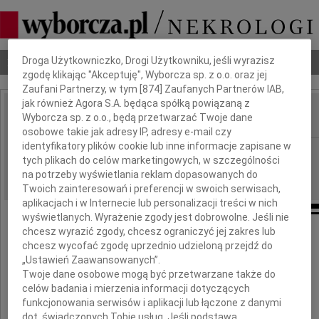
Dbamy o Twoją prywatność
Droga Użytkowniczko, Drogi Użytkowniku, jeśli wyrazisz
Nekrologi
Odeszli
Poradnik pogrzebowy
zgodę klikając "Akceptuję", Wyborcza sp. z o.o. oraz jej
Zaufani Partnerzy, w tym [
874
] Zaufanych Partnerów IAB,
jak również Agora S.A. będąca spółką powiązaną z
Wyborcza sp. z o.o., będą przetwarzać Twoje dane
IMIĘ I NAZWISKO:
osobowe takie jak adresy IP, adresy e-mail czy
identyfikatory plików cookie lub inne informacje zapisane w
Wrocław
REGION:
tych plikach do celów marketingowych, w szczególności
11.06.2026
DATA EMISJI:
na potrzeby wyświetlania reklam dopasowanych do
Twoich zainteresowań i preferencji w swoich serwisach,
aplikacjach i w Internecie lub personalizacji treści w nich
wyświetlanych. Wyrażenie zgody jest dobrowolne. Jeśli nie
chcesz wyrazić zgody, chcesz ograniczyć jej zakres lub
chcesz wycofać zgodę uprzednio udzieloną przejdź do
Pani
„Ustawień Zaawansowanych”.
Twoje dane osobowe mogą być przetwarzane także do
celów badania i mierzenia informacji dotyczących
Edycie Luniak
funkcjonowania serwisów i aplikacji lub łączone z danymi
dot. świadczonych Tobie usług. Jeśli podstawą