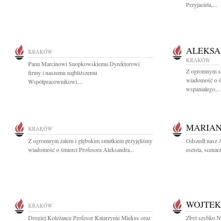
Przyjaciela,...
ALEKSA
KRAKÓW
KRAKÓW
Panu Marcinowi Snopkowskiemu Dyrektorowi
Z ogromnym sm
firmy i naszemu najbliższemu
wiadomość o ś
Współpracownikowi,...
wspaniałego...
MARIAN
KRAKÓW
Z ogromnym żalem i głębokim smutkiem przyjęliśmy
Odszedł nasz A
wiadomość o śmierci Profesora Aleksandra...
eseista, scenarz
WOJTEK
KRAKÓW
Drogiej Koleżance Profesor Katarzynie Miękus oraz
Zbyt szybko N