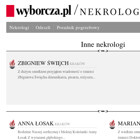
Nekrologi
Odeszli
Poradnik pogrzebowy
Inne nekrologi
ZBIGNIEW ŚWIĘCH
KRAKÓW
Z dużym smutkiem przyjąłem wiadomość o śmierci
Zbigniewa Święcha dziennikarza, pisarza, reżysera...
ANNA ŁOSAK
MARIAN
KRAKÓW
Rodzinie Naszej serdecznej i bliskiej Koleżanki Anny
Z wielkim smu
Łosak Z wyrazami głębokiego...
śmierci Dokto