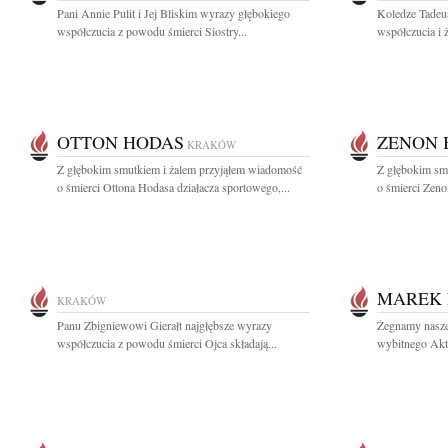
Pani Annie Pulit i Jej Bliskim wyrazy głębokiego
Koledze Tadeu
współczucia z powodu śmierci Siostry...
współczucia i 
OTTON HODAS
ZENON 
KRAKÓW
Z głębokim smutkiem i żalem przyjąłem wiadomość
Z głębokim sm
o śmierci Ottona Hodasa działacza sportowego,...
o śmierci Zeno
MAREK 
KRAKÓW
Panu Zbigniewowi Gierałt najgłębsze wyrazy
Żegnamy naszeg
współczucia z powodu śmierci Ojca składają...
wybitnego Akt