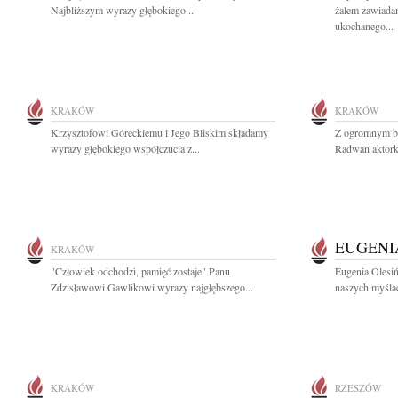
Najbliższym wyrazy głębokiego...
żalem zawiada
ukochanego...
KRAKÓW
KRAKÓW
Krzysztofowi Góreckiemu i Jego Bliskim składamy
Z ogromnym b
wyrazy głębokiego współczucia z...
Radwan aktorkę
EUGENI
KRAKÓW
"Człowiek odchodzi, pamięć zostaje" Panu
Eugenia Olesiń
Zdzisławowi Gawlikowi wyrazy najgłębszego...
naszych myślac
KRAKÓW
RZESZÓW