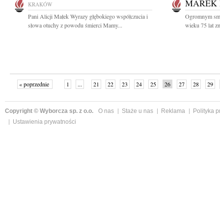
MAREK 
KRAKÓW
Pani Alicji Małek Wyrazy głębokiego współczucia i
Ogromnym smut
słowa otuchy z powodu śmierci Mamy...
wieku 75 lat z
« poprzednie
1
...
21
22
23
24
25
26
27
28
29
»
Copyright © Wyborcza sp. z o.o.
O nas
Staże u nas
Reklama
Polityka 
Ustawienia prywatności