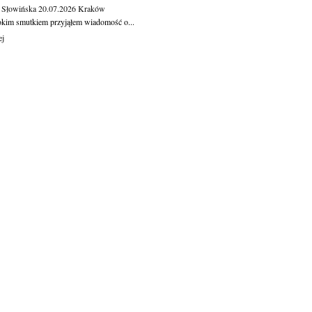
 Słowińska
20.07.2026
Kraków
okim smutkiem przyjąłem wiadomość o...
ej