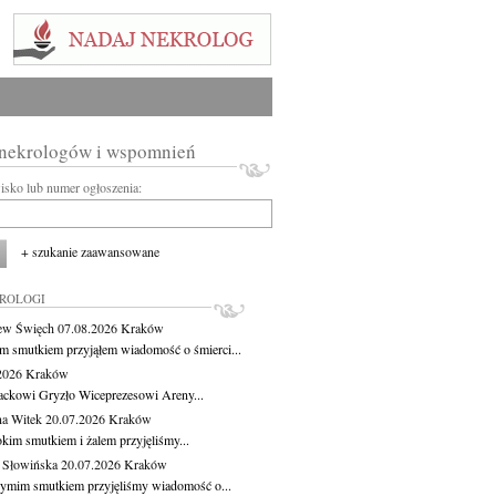
 nekrologów i wspomnień
wisko lub numer ogłoszenia:
+ szukanie zaawansowane
KROLOGI
ew Święch
07.08.2026
Kraków
m smutkiem przyjąłem wiadomość o śmierci...
.2026
Kraków
ackowi Gryzło Wiceprezesowi Areny...
na Witek
20.07.2026
Kraków
okim smutkiem i żalem przyjęliśmy...
 Słowińska
20.07.2026
Kraków
zymim smutkiem przyjęliśmy wiadomość o...