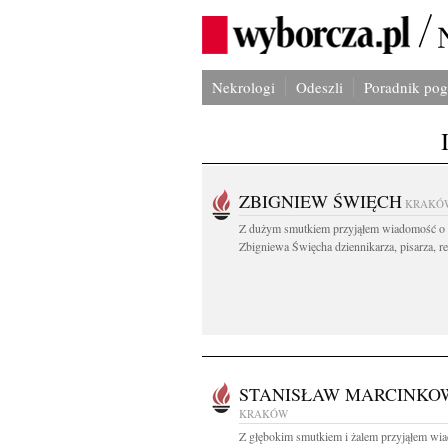
Nekrologi
Odeszli
Poradnik po
ZBIGNIEW ŚWIĘCH
KRAKÓ
Z dużym smutkiem przyjąłem wiadomość o 
Zbigniewa Święcha dziennikarza, pisarza, re
STANISŁAW MARCINKO
KRAKÓW
Z głębokim smutkiem i żalem przyjąłem wi