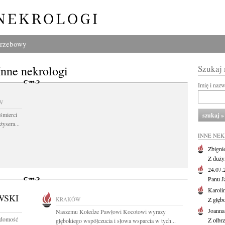
grzebowy
Inne nekrologi
Szukaj
Imię i naz
W
śmierci
żysera...
INNE NE
Zbigni
Z duży
24.07
Panu J
Karoli
WSKI
KRAKÓW
Z głęb
Joanna
Naszemu Koledze Pawłowi Kocotowi wyrazy
adomość
Z olbr
głębokiego współczucia i słowa wsparcia w tych...