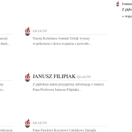
Joanna
Z głęb
+ więc
KRAKÓW
naszej
Naszej Koleżance Joannie Górak wyrazy
ilach...
współczucia i słowa wsparcia z powodu...
JANUSZ FILIPIAK
KRAKÓW
amy
Z głębokim żalem przyjęliśmy informację o śmierci
o...
Pana Profesora Janusza Filipiaka...
KRAKÓW
półczucia
Panu Pawłowi Kocotowi Członkowi Zarządu