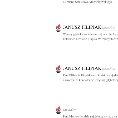
o śmierci Stanisława Marcinkowskiego...
JANUSZ FILIPIAK
KRAKÓW
Wyrazy głębokiego żalu oraz słowa otuchy 
koleżance Elżbiecie Filipiak W trudnych chw
JANUSZ FILIPIAK
KRAKÓW
Pani Elżbiecie Filipiak oraz Rodzinie skład
najszczersze kondolencje i wyrazy głębokieg
KRAKÓW
Pani Monice Lendzie najgłębsze wyrazy ws