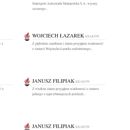
Stalexport Autostrada Małopolska S.A. wyrazy
szczerego...
WOJCIECH ŁAZAREK
KRAKÓW
y z
Z głębokim smutkiem i żalem przyjąłem wiadomość
o śmierci Wojciecha Łazarka uzdolnionego...
JANUSZ FILIPIAK
KRAKÓW
ć o
Z wielkim żalem przyjąłem wiadomość o śmierci
jednego z najwybitniejszych polskich...
JANUSZ FILIPIAK
KRAKÓW