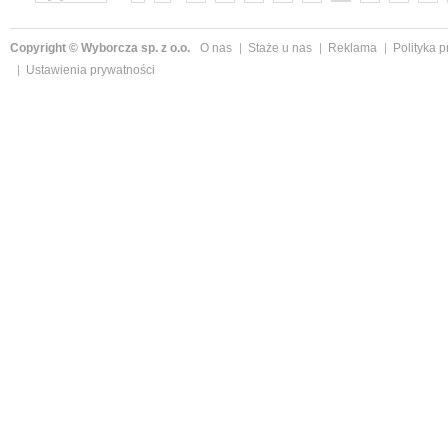
»
Copyright © Wyborcza sp. z o.o.
O nas
Staże u nas
Reklama
Polityka 
Ustawienia prywatności