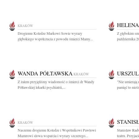
HELENA
KRAKÓW
Drogiemu Koledze Markowi Sowie wyrazy
Z głębokim sm
głębokiego współczucia z powodu śmierci Mamy...
października 2
WANDA PÓŁTAWSKA
URSZUL
KRAKÓW
Z żalem przyjęliśmy wiadomość o śmierci dr Wandy
"Nie umierają 
Półtawskiej lekarki psychiatrii,...
pamięć to nieś
STANIS
KRAKÓW
Naszemu drogiemu Koledze i Wspólnikowi Pawłowi
Stanisław Rad
Mazurowi słowa wsparcia i wyrazy szczerego...
teatru. Przyjac