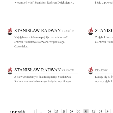
wieczność wiał" Stanisław Radwan Dziękujemy...
i żalu z powodu
STANISŁAW RADWAN
STANIS
KRAKÓW
Najgłębszym żalem napełniła nas wiadomość o
Z głębokim sm
śmierci Stanisława Radwana Wspaniałego
o śmierci Stan
Człowieka...
STANISŁAW RADWAN
KRAKÓW
KRAKÓW
Z niewyobrażalnym żalem żegnamy Stanisława
Łącząc się w b
Radwana wszechstronnego Artystę, wybitnego...
wyrazy głęboki
« poprzednie
1
...
26
27
28
29
30
31
32
33
34