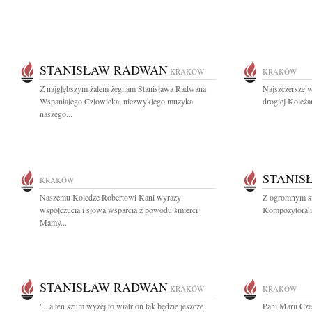
STANISŁAW RADWAN
KRAKÓW
KRAKÓW
Z najgłębszym żalem żegnam Stanisława Radwana
Najszczersze w
Wspaniałego Człowieka, niezwykłego muzyka,
drogiej Koleża
naszego...
STANIS
KRAKÓW
Naszemu Koledze Robertowi Kani wyrazy
Z ogromnym s
współczucia i słowa wsparcia z powodu śmierci
Kompozytora i 
Mamy...
STANISŁAW RADWAN
KRAKÓW
KRAKÓW
"...a ten szum wyżej to wiatr on tak będzie jeszcze
Pani Marii Cz