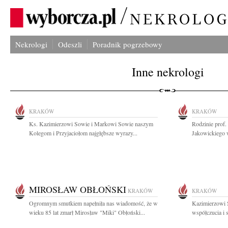
Nekrologi
Odeszli
Poradnik pogrzebowy
Inne nekrologi
KRAKÓW
KRAKÓW
Ks. Kazimierzowi Sowie i Markowi Sowie naszym
Rodzinie prof.
Kolegom i Przyjaciołom najgłębsze wyrazy...
Jakowickiego w
MIROSŁAW OBŁOŃSKI
KRAKÓW
KRAKÓW
Ogromnym smutkiem napełniła nas wiadomość, że w
Kazimierzowi 
wieku 85 lat zmarł Mirosław "Miki" Obłoński...
współczucia i 