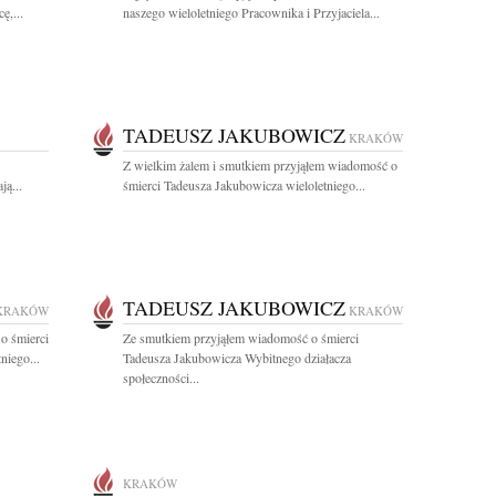
ę,...
naszego wieloletniego Pracownika i Przyjaciela...
TADEUSZ JAKUBOWICZ
KRAKÓW
Z wielkim żalem i smutkiem przyjąłem wiadomość o
ą...
śmierci Tadeusza Jakubowicza wieloletniego...
TADEUSZ JAKUBOWICZ
KRAKÓW
KRAKÓW
o śmierci
Ze smutkiem przyjąłem wiadomość o śmierci
niego...
Tadeusza Jakubowicza Wybitnego działacza
społeczności...
KRAKÓW