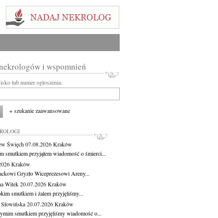
 nekrologów i wspomnień
wisko lub numer ogłoszenia:
+ szukanie zaawansowane
KROLOGI
ew Święch
07.08.2026
Kraków
m smutkiem przyjąłem wiadomość o śmierci...
.2026
Kraków
ackowi Gryzło Wiceprezesowi Areny...
na Witek
20.07.2026
Kraków
okim smutkiem i żalem przyjęliśmy...
 Słowińska
20.07.2026
Kraków
zymim smutkiem przyjęliśmy wiadomość o...