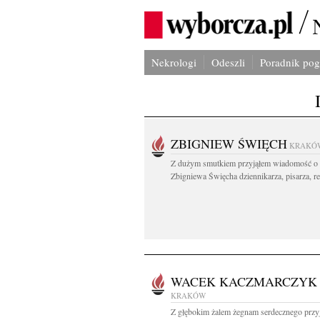
Nekrologi
Odeszli
Poradnik po
ZBIGNIEW ŚWIĘCH
KRAKÓ
Z dużym smutkiem przyjąłem wiadomość o 
Zbigniewa Święcha dziennikarza, pisarza, re
WACEK KACZMARCZYK
KRAKÓW
Z głębokim żalem żegnam serdecznego przyj