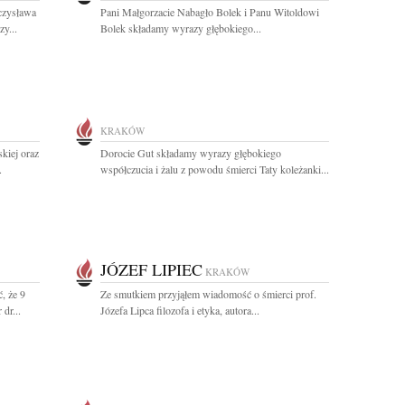
czysława
Pani Małgorzacie Nabagło Bolek i Panu Witoldowi
y...
Bolek składamy wyrazy głębokiego...
KRAKÓW
kiej oraz
Dorocie Gut składamy wyrazy głębokiego
.
współczucia i żalu z powodu śmierci Taty koleżanki...
JÓZEF LIPIEC
KRAKÓW
, że 9
Ze smutkiem przyjąłem wiadomość o śmierci prof.
dr...
Józefa Lipca filozofa i etyka, autora...