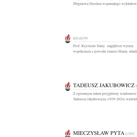
Zbigniewa Dreslera wspaniałego wykładowc
KRAKÓW
Prof. Krystynie Slany najgłębsze wyrazy
współczucia z powodu śmierci Mamy składaj
TADEUSZ JAKUBOWICZ
Z ogromnym żalem przyjęliśmy wiadomość 
Tadeusza Jakubowicza (1939-2024) wielolet
MIECZYSŁAW PYTA
ŁÓDŹ