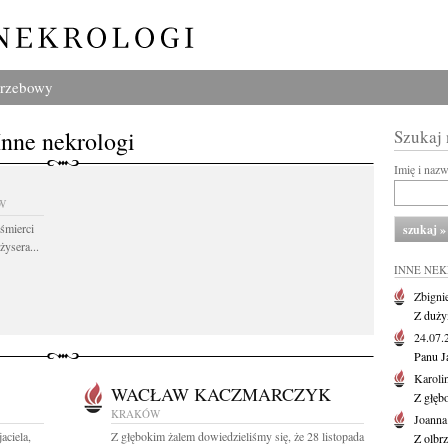
grzebowy
Inne nekrologi
Szukaj
Imię i naz
W
śmierci
żysera...
INNE NE
Zbigni
Z duży
24.07
Panu J
Karoli
WACŁAW KACZMARCZYK
Z głęb
KRAKÓW
Joanna
aciela,
Z głębokim żalem dowiedzieliśmy się, że 28 listopada
Z olbr