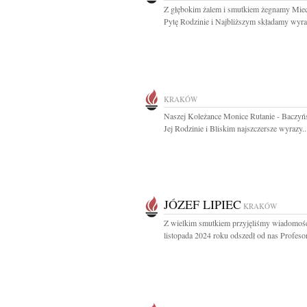
Z głębokim żalem i smutkiem żegnamy Mie
Pytę Rodzinie i Najbliższym składamy wyraz
KRAKÓW
Naszej Koleżance Monice Rutanie - Baczyńs
Jej Rodzinie i Bliskim najszczersze wyrazy..
JÓZEF LIPIEC
KRAKÓW
Z wielkim smutkiem przyjęliśmy wiadomość
listopada 2024 roku odszedł od nas Profesor 