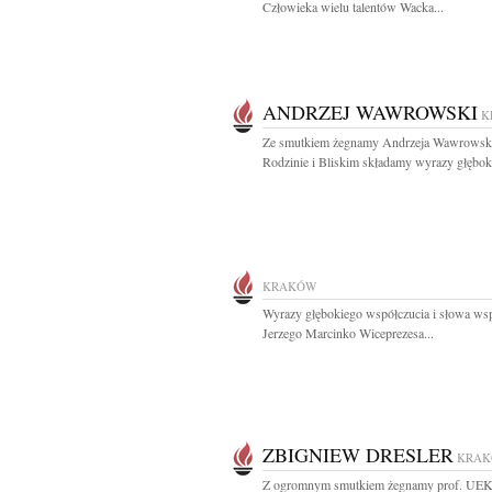
Człowieka wielu talentów Wacka...
ANDRZEJ WAWROWSKI
K
Ze smutkiem żegnamy Andrzeja Wawrowsk
Rodzinie i Bliskim składamy wyrazy głęboki
KRAKÓW
Wyrazy głębokiego współczucia i słowa wsp
Jerzego Marcinko Wiceprezesa...
ZBIGNIEW DRESLER
KRA
Z ogromnym smutkiem żegnamy prof. UEK 