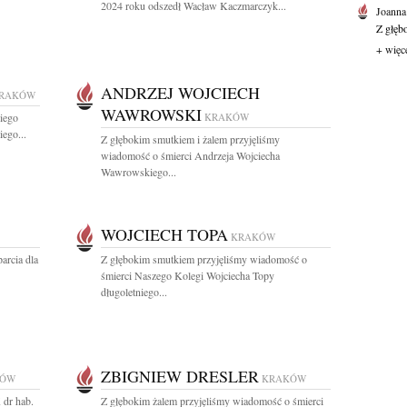
2024 roku odszedł Wacław Kaczmarczyk...
Joanna
Z głęb
+ więc
ANDRZEJ WOJCIECH
RAKÓW
WAWROWSKI
iego
KRAKÓW
ego...
Z głębokim smutkiem i żalem przyjęliśmy
wiadomość o śmierci Andrzeja Wojciecha
Wawrowskiego...
WOJCIECH TOPA
KRAKÓW
arcia dla
Z głębokim smutkiem przyjęliśmy wiadomość o
śmierci Naszego Kolegi Wojciecha Topy
długoletniego...
ZBIGNIEW DRESLER
KÓW
KRAKÓW
dr hab.
Z głębokim żalem przyjęliśmy wiadomość o śmierci