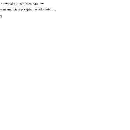
 Słowińska
20.07.2026
Kraków
okim smutkiem przyjąłem wiadomość o...
ej