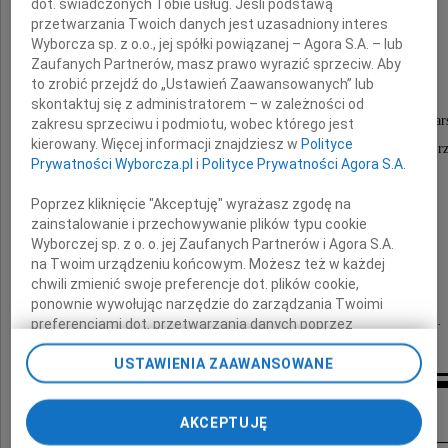
dot. świadczonych Tobie usług. Jeśli podstawą
przetwarzania Twoich danych jest uzasadniony interes
Wyborcza sp. z o.o., jej spółki powiązanej – Agora S.A. – lub
Ryszarda Niszczoty
Zaufanych Partnerów, masz prawo wyrazić sprzeciw. Aby
to zrobić przejdź do „Ustawień Zaawansowanych” lub
skontaktuj się z administratorem – w zależności od
Dyrektora ds. Technicznych AGH, z którym Mostostal War
zakresu sprzeciwu i podmiotu, wobec którego jest
kierowany. Więcej informacji znajdziesz w
Polityce
wielokrotnie współpracował podczas realizacji zleceń na 
Prywatności Wyborcza.pl
i
Polityce Prywatności Agora S.A.
Rodzinie
Poprzez kliknięcie "Akceptuję" wyrażasz zgodę na
zainstalowanie i przechowywanie plików typu cookie
Wyborczej sp. z o. o. jej Zaufanych Partnerów i Agora S.A.
na Twoim urządzeniu końcowym. Możesz też w każdej
składamy wyrazy najgłębszego współczucia
chwili zmienić swoje preferencje dot. plików cookie,
ponownie wywołując narzędzie do zarządzania Twoimi
Zarząd i Pracownicy Mostostal Warszawa S.A.
preferencjami dot. przetwarzania danych poprzez
odnośnik „Ustawienia prywatności” w stopce serwisu i
USTAWIENIA ZAAWANSOWANE
przechodząc do sekcji „Ustawienia zaawansowane”.
Zmiana ustawień plików cookie możliwa jest także za
Inne kondolencje
pomocą ustawień przeglądarki.
AKCEPTUJĘ
My, nasi Zaufani Partnerzy i Agora S.A. możemy