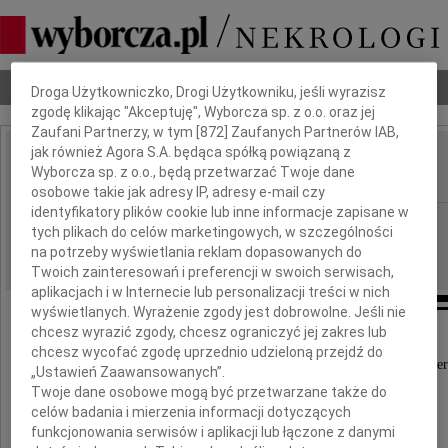
Dbamy o Twoją prywatność
Nekrologi
Odeszli
Poradnik pogrzebowy
Droga Użytkowniczko, Drogi Użytkowniku, jeśli wyrazisz
zgodę klikając "Akceptuję", Wyborcza sp. z o.o. oraz jej
Zaufani Partnerzy, w tym [
872
] Zaufanych Partnerów IAB,
jak również Agora S.A. będąca spółką powiązaną z
Ryszard Niszczota
Wyborcza sp. z o.o., będą przetwarzać Twoje dane
IMIĘ I NAZWISKO:
osobowe takie jak adresy IP, adresy e-mail czy
identyfikatory plików cookie lub inne informacje zapisane w
Kraków
REGION:
tych plikach do celów marketingowych, w szczególności
07.06.2023
DATA EMISJI:
na potrzeby wyświetlania reklam dopasowanych do
Twoich zainteresowań i preferencji w swoich serwisach,
aplikacjach i w Internecie lub personalizacji treści w nich
wyświetlanych. Wyrażenie zgody jest dobrowolne. Jeśli nie
chcesz wyrazić zgody, chcesz ograniczyć jej zakres lub
chcesz wycofać zgodę uprzednio udzieloną przejdź do
Z głębokim żalem przyjęliśmy wiadomość o śmier
„Ustawień Zaawansowanych”.
Twoje dane osobowe mogą być przetwarzane także do
celów badania i mierzenia informacji dotyczących
funkcjonowania serwisów i aplikacji lub łączone z danymi