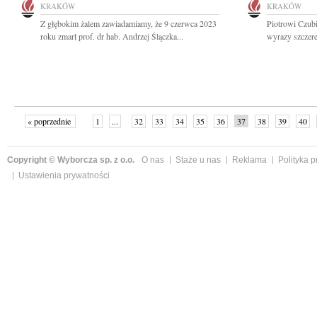
KRAKÓW
KRAKÓW
Z głębokim żalem zawiadamiamy, że 9 czerwca 2023
Piotrowi Czub
roku zmarł prof. dr hab. Andrzej Ślączka...
wyrazy szczer
« poprzednie
1
...
32
33
34
35
36
37
38
39
40
»
Copyright © Wyborcza sp. z o.o.
O nas
Staże u nas
Reklama
Polityka 
Ustawienia prywatności