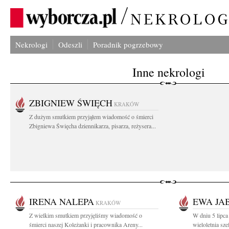
Nekrologi
Odeszli
Poradnik pogrzebowy
Inne nekrologi
ZBIGNIEW ŚWIĘCH
KRAKÓW
Z dużym smutkiem przyjąłem wiadomość o śmierci
Zbigniewa Święcha dziennikarza, pisarza, reżysera...
IRENA NALEPA
EWA JA
KRAKÓW
Z wielkim smutkiem przyjęliśmy wiadomość o
W dniu 5 lipc
śmierci naszej Koleżanki i pracownika Areny...
wieloletnia sz