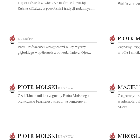
1 lipca odszedł w wieku 97 lat dr med. Maciej
Wcisło z powod
Żuławski Lekarz z powołania i tradycji rodzinnych...
PIOTR 
KRAKÓW
Panu Profesorowi Grzegorzowi Kucy wyrazy
Żegnamy Przyj
głębokiego współczucia z powodu śmierci Ojca...
w bólu i smutk
PIOTR MOLSKI
MACIEJ
KRAKÓW
Z wielkim smutkiem żegnamy Piotra Molskiego
Z ogromnym sm
prawdziwie bezinteresownego, wspaniałego i...
wiadomość o ś
Marca...
PIOTR MOLSKI
MIROSŁ
KRAKÓW