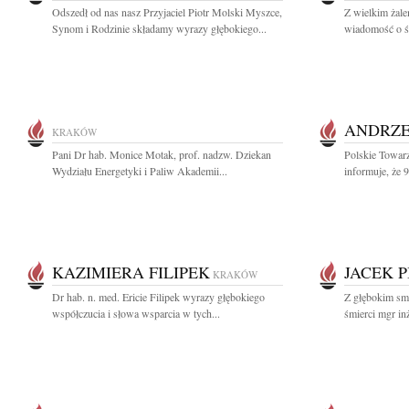
Odszedł od nas nasz Przyjaciel Piotr Molski Myszce,
Z wielkim żale
Synom i Rodzinie składamy wyrazy głębokiego...
wiadomość o śm
ANDRZE
KRAKÓW
Pani Dr hab. Monice Motak, prof. nadzw. Dziekan
Polskie Towar
Wydziału Energetyki i Paliw Akademii...
informuje, że 9
KAZIMIERA FILIPEK
JACEK P
KRAKÓW
Dr hab. n. med. Ericie Filipek wyrazy głębokiego
Z głębokim sm
współczucia i słowa wsparcia w tych...
śmierci mgr inż