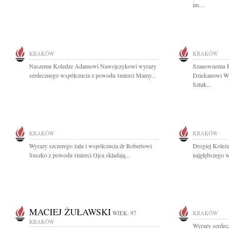
im....
KRAKÓW
KRAKÓW
Naszemu Koledze Adamowi Nawojczykowi wyrazy
Szanownemu P
serdecznego współczucia z powodu śmierci Mamy...
Dziekanowi Wy
Sztuk...
KRAKÓW
KRAKÓW
Wyrazy szczerego żalu i współczucia dr Robertowi
Drogiej Koleż
Suszko z powodu śmierci Ojca składają...
najgłębszego w
MACIEJ ŻUŁAWSKI
WIEK: 97
KRAKÓW
KRAKÓW
Wyrazy serdec