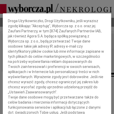
Dbamy o Twoją prywatność
Droga Użytkowniczko, Drogi Użytkowniku, jeśli wyrazisz
Nekrologi
Odeszli
Poradnik pogrzebowy
zgodę klikając "Akceptuję", Wyborcza sp. z o.o. oraz jej
Zaufani Partnerzy, w tym [
874
] Zaufanych Partnerów IAB,
jak również Agora S.A. będąca spółką powiązaną z
Wyborcza sp. z o.o., będą przetwarzać Twoje dane
IMIĘ I NAZWISKO:
osobowe takie jak adresy IP, adresy e-mail czy
identyfikatory plików cookie lub inne informacje zapisane w
Kraków
REGION:
tych plikach do celów marketingowych, w szczególności
06.06.2023
na potrzeby wyświetlania reklam dopasowanych do
DATA EMISJI:
Twoich zainteresowań i preferencji w swoich serwisach,
aplikacjach i w Internecie lub personalizacji treści w nich
wyświetlanych. Wyrażenie zgody jest dobrowolne. Jeśli nie
chcesz wyrazić zgody, chcesz ograniczyć jej zakres lub
chcesz wycofać zgodę uprzednio udzieloną przejdź do
Panu dr hab. inż.
„Ustawień Zaawansowanych”.
Twoje dane osobowe mogą być przetwarzane także do
celów badania i mierzenia informacji dotyczących
Janowi Werewce
funkcjonowania serwisów i aplikacji lub łączone z danymi
dot. świadczonych Tobie usług. Jeśli podstawą