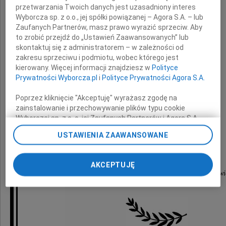
przetwarzania Twoich danych jest uzasadniony interes
prof. WSEI
Wyborcza sp. z o.o., jej spółki powiązanej – Agora S.A. – lub
Zaufanych Partnerów, masz prawo wyrazić sprzeciw. Aby
to zrobić przejdź do „Ustawień Zaawansowanych” lub
wyrazy głębokiego współczucia
skontaktuj się z administratorem – w zależności od
z powodu śmierci
zakresu sprzeciwu i podmiotu, wobec którego jest
kierowany. Więcej informacji znajdziesz w
Polityce
Prywatności Wyborcza.pl
i
Polityce Prywatności Agora S.A.
Żony
Poprzez kliknięcie "Akceptuję" wyrażasz zgodę na
zainstalowanie i przechowywanie plików typu cookie
Wyborczej sp. z o. o. jej Zaufanych Partnerów i Agora S.A.
na Twoim urządzeniu końcowym. Możesz też w każdej
składają
USTAWIENIA ZAAWANSOWANE
chwili zmienić swoje preferencje dot. plików cookie,
ponownie wywołując narzędzie do zarządzania Twoimi
preferencjami dot. przetwarzania danych poprzez
Rektor oraz Pracownicy
AKCEPTUJĘ
odnośnik „Ustawienia prywatności” w stopce serwisu i
Wyższej Szkoły Ekonomii i Informatyki w Krakowi
przechodząc do sekcji „Ustawienia zaawansowane”.
Zmiana ustawień plików cookie możliwa jest także za
pomocą ustawień przeglądarki.
My, nasi Zaufani Partnerzy i Agora S.A. możemy