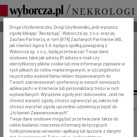
Dbamy o Twoją prywatność
Nekrologi
Odeszli
Poradnik pogrzebowy
Droga Użytkowniczko, Drogi Użytkowniku, jeśli wyrazisz
zgodę klikając "Akceptuję", Wyborcza sp. z o.o. oraz jej
Zaufani Partnerzy, w tym [
874
] Zaufanych Partnerów IAB,
jak również Agora S.A. będąca spółką powiązaną z
Maria Kret
Wyborcza sp. z o.o., będą przetwarzać Twoje dane
IMIĘ I NAZWISKO:
osobowe takie jak adresy IP, adresy e-mail czy
identyfikatory plików cookie lub inne informacje zapisane w
Kraków
REGION:
tych plikach do celów marketingowych, w szczególności
na potrzeby wyświetlania reklam dopasowanych do
12.06.2023
DATA EMISJI:
Twoich zainteresowań i preferencji w swoich serwisach,
aplikacjach i w Internecie lub personalizacji treści w nich
wyświetlanych. Wyrażenie zgody jest dobrowolne. Jeśli nie
chcesz wyrazić zgody, chcesz ograniczyć jej zakres lub
chcesz wycofać zgodę uprzednio udzieloną przejdź do
Z głębokim smutkiem i żalem przyjąłem wiadomość o 
„Ustawień Zaawansowanych”.
Twoje dane osobowe mogą być przetwarzane także do
celów badania i mierzenia informacji dotyczących
Marii Kret
funkcjonowania serwisów i aplikacji lub łączone z danymi