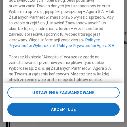
dot. świadczonych Tobie usług. Jeśli podstawą
przetwarzania Twoich danych jest uzasadniony interes
Wyborcza sp. z o.o., jej spółki powiązanej – Agora S.A. – lub
Radnej Miasta Krakowa w latach 1994-1998,
Zaufanych Partnerów, masz prawo wyrazić sprzeciw. Aby
pełnej oddania nauczycielki,
to zrobić przejdź do „Ustawień Zaawansowanych” lub
skontaktuj się z administratorem – w zależności od
wychowawczyni pokoleń krakowskiej młodzieży
zakresu sprzeciwu i podmiotu, wobec którego jest
kierowany. Więcej informacji znajdziesz w
Polityce
Z pasją i zaangażowaniem uczestniczyła w życiu Mia
Prywatności Wyborcza.pl
i
Polityce Prywatności Agora S.A.
Poprzez kliknięcie "Akceptuję" wyrażasz zgodę na
zainstalowanie i przechowywanie plików typu cookie
Rodzinie i Bliskim
Wyborczej sp. z o. o. jej Zaufanych Partnerów i Agora S.A.
na Twoim urządzeniu końcowym. Możesz też w każdej
chwili zmienić swoje preferencje dot. plików cookie,
Marii Kret
ponownie wywołując narzędzie do zarządzania Twoimi
preferencjami dot. przetwarzania danych poprzez
USTAWIENIA ZAAWANSOWANE
odnośnik „Ustawienia prywatności” w stopce serwisu i
składam
przechodząc do sekcji „Ustawienia zaawansowane”.
Zmiana ustawień plików cookie możliwa jest także za
AKCEPTUJĘ
wyrazy głębokiego współczucia
pomocą ustawień przeglądarki.
My, nasi Zaufani Partnerzy i Agora S.A. możemy