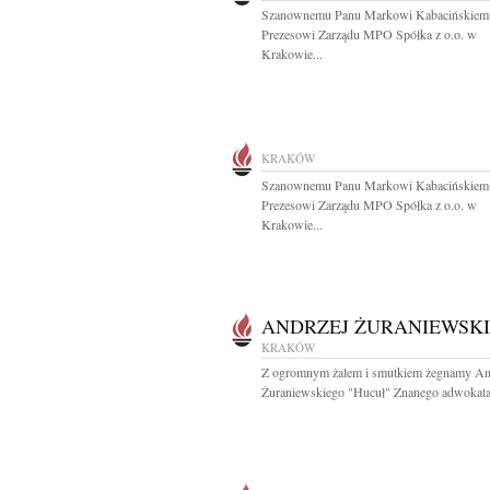
Szanownemu Panu Markowi Kabacińskiem
Prezesowi Zarządu MPO Spółka z o.o. w
Krakowie...
KRAKÓW
Szanownemu Panu Markowi Kabacińskiem
Prezesowi Zarządu MPO Spółka z o.o. w
Krakowie...
ANDRZEJ ŻURANIEWSKI
KRAKÓW
Z ogromnym żalem i smutkiem żegnamy An
Żuraniewskiego "Hucuł" Znanego adwokata.