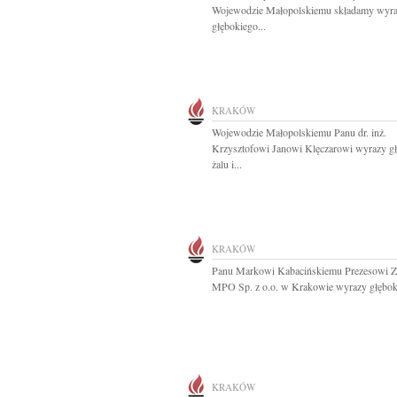
Wojewodzie Małopolskiemu składamy wyr
głębokiego...
KRAKÓW
Wojewodzie Małopolskiemu Panu dr. inż.
Krzysztofowi Janowi Klęczarowi wyrazy g
żalu i...
KRAKÓW
Panu Markowi Kabacińskiemu Prezesowi Z
MPO Sp. z o.o. w Krakowie wyrazy głęboki
KRAKÓW