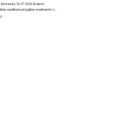
 Słowińska
20.07.2026
Kraków
okim smutkiem przyjąłem wiadomość o...
ej