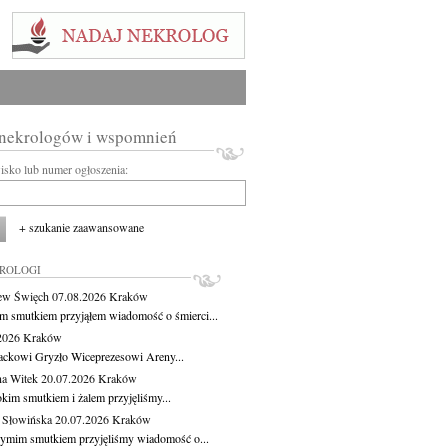
 nekrologów i wspomnień
wisko lub numer ogłoszenia:
+ szukanie zaawansowane
KROLOGI
ew Święch
07.08.2026
Kraków
m smutkiem przyjąłem wiadomość o śmierci...
.2026
Kraków
ackowi Gryzło Wiceprezesowi Areny...
na Witek
20.07.2026
Kraków
okim smutkiem i żalem przyjęliśmy...
 Słowińska
20.07.2026
Kraków
zymim smutkiem przyjęliśmy wiadomość o...