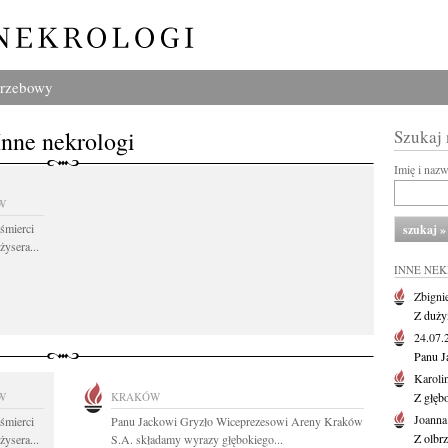
grzebowy
Inne nekrologi
Szukaj
Imię i naz
W
śmierci
żysera...
INNE NE
Zbigni
Z duży
24.07
Panu J
Karoli
W
KRAKÓW
Z głęb
Joanna
śmierci
Panu Jackowi Gryzło Wiceprezesowi Areny Kraków
Z olbr
żysera...
S.A. składamy wyrazy głębokiego...