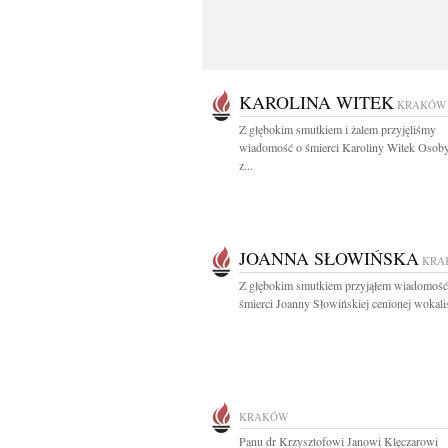
KAROLINA WITEK
KRAKÓW
Z głębokim smutkiem i żalem przyjęliśmy
wiadomość o śmierci Karoliny Witek Osoby
z...
JOANNA SŁOWIŃSKA
KRA
Z głębokim smutkiem przyjąłem wiadomość
śmierci Joanny Słowińskiej cenionej wokalist
KRAKÓW
Panu dr Krzysztofowi Janowi Klęczarowi