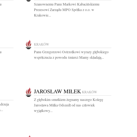
u
Szanownemu Panu Markowi Kabacińskiemu
Prezesowi Zarządu MPO Spółka z o.o. w
Krakowie...
KRAKÓW
u
Panu Grzegorzowi Ostrzołkowi wyrazy głębokiego
współczucia z powodu śmierci Mamy składają...
JAROSŁAW MIŁEK
KRAKÓW
Z głębokim smutkiem żegnamy naszego Kolegę
drzeja
Jarosława Miłka Odszedł od nas człowiek
..
wyjątkowy...