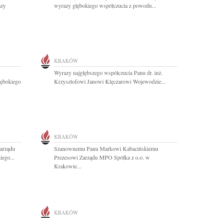
azy
wyrazy głębokiego współczucia z powodu...
KRAKÓW
Wyrazy najgłębszego współczucia Panu dr. inż.
łębokiego
Krzysztofowi Janowi Klęczarowi Wojewodzie...
KRAKÓW
arządu
Szanownemu Panu Markowi Kabacińskiemu
ego...
Prezesowi Zarządu MPO Spółka z o.o. w
Krakowie...
KRAKÓW