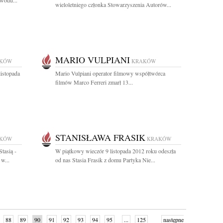
owodu...
wieloletniego członka Stowarzyszenia Autorów...
MARIO VULPIANI
KÓW
KRAKÓW
listopada
Mario Vulpiani operator filmowy współtwórca
filmów Marco Ferreri zmarł 13...
STANISŁAWA FRASIK
KÓW
KRAKÓW
tasią -
W piątkowy wieczór 9 listopada 2012 roku odeszła
w...
od nas Stasia Frasik z domu Partyka Nie...
88
89
90
91
92
93
94
95
...
125
następne