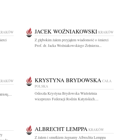
JACEK WOŹNIAKOWSKI
KRAKÓW
KRAKÓW
ierci
Z głębokim żalem przyjąłem wiadomość o śmierci
Prof. dr. Jacka Woźniakowskiego Żołnierza...
KRYSTYNA BRYDOWSKA
KRAKÓW
CAŁA
POLSKA
Odeszła Krystyna Brydowska Wieloletnia
iotę,...
wiceprezes Federacji Rodzin Katyńskich....
ALBRECHT LEMPPA
KRAKÓW
zy
Z żalem i smutkiem żegnamy Albrechta Lemppa