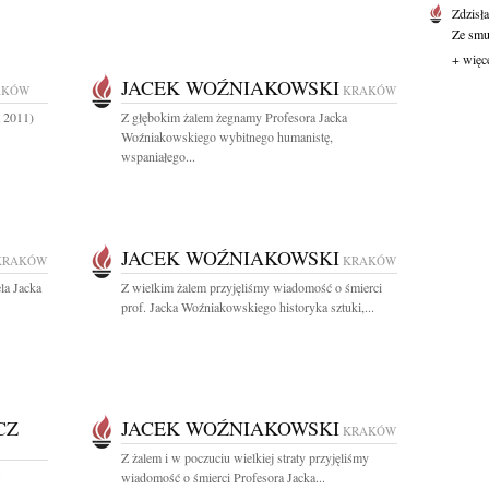
Zdzisł
Ze smut
+ więc
JACEK WOŹNIAKOWSKI
AKÓW
KRAKÓW
a 2011)
Z głębokim żalem żegnamy Profesora Jacka
Woźniakowskiego wybitnego humanistę,
wspaniałego...
JACEK WOŹNIAKOWSKI
KRAKÓW
KRAKÓW
la Jacka
Z wielkim żalem przyjęliśmy wiadomość o śmierci
prof. Jacka Woźniakowskiego historyka sztuki,...
CZ
JACEK WOŹNIAKOWSKI
KRAKÓW
Z żalem i w poczuciu wielkiej straty przyjęliśmy
.
wiadomość o śmierci Profesora Jacka...