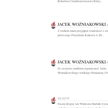
Robertowi Ciembronowiczowi Który...
JACEK WOŹNIAKOWSKI
Z wielkim żalem przyjąłem wiadomość o śm
pierwszego Prezydenta Krakowa w III...
JACEK WOŹNIAKOWSKI
Ze szczerym smutkiem żegnam prof. Jacka
Woźniakowskiego wielkiego Humanistę i Patr
KRAKÓW
Naszej drogiej Ani Winkszno-Bartnik wyra