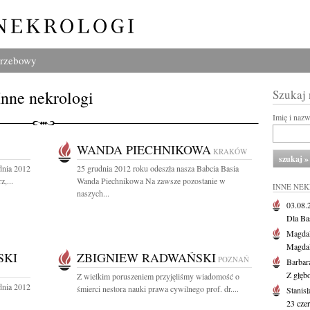
grzebowy
Inne nekrologi
Szukaj
Imię i naz
WANDA PIECHNIKOWA
KRAKÓW
dnia 2012
25 grudnia 2012 roku odeszła nasza Babcia Basia
,...
Wanda Piechnikowa Na zawsze pozostanie w
INNE NE
naszych...
03.08
Dla Ba
Magdal
Magdal
SKI
ZBIGNIEW RADWAŃSKI
POZNAŃ
Barbar
Z głęb
Z wielkim poruszeniem przyjęliśmy wiadomość o
dnia 2012
śmierci nestora nauki prawa cywilnego prof. dr....
Stanis
23 cze