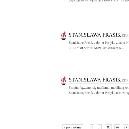
głębokiego współczucia i słowa otuchy z p
STANISŁAWA FRASIK
KRA
Stanisława Frasik z domu Partyka zmarła 9 
2012 roku Stasiu! Mówiłam czasem w...
STANISŁAWA FRASIK
KRA
Smutni, łączymy się myślami i modlitwą ze S
Stanisławą Frasik z domu Partyka urodzoną 
« poprzednie
1
...
85
86
87