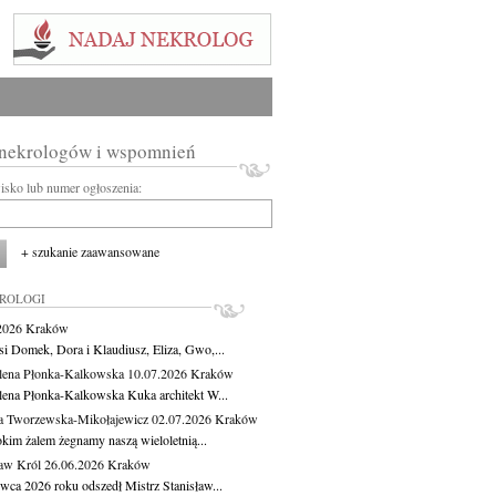
 nekrologów i wspomnień
wisko lub numer ogłoszenia:
+ szukanie zaawansowane
KROLOGI
.2026
Kraków
si Domek, Dora i Klaudiusz, Eliza, Gwo,...
ena Płonka-Kalkowska
10.07.2026
Kraków
ena Płonka-Kalkowska Kuka architekt W...
a Tworzewska-Mikołajewicz
02.07.2026
Kraków
okim żalem żegnamy naszą wieloletnią...
ław Król
26.06.2026
Kraków
rwca 2026 roku odszedł Mistrz Stanisław...