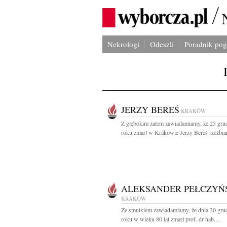
Nekrologi
Odeszli
Poradnik po
JERZY BEREŚ
KRAKÓW
Z głębokim żalem zawiadamiamy, że 25 gru
roku zmarł w Krakowie Jerzy Bereś rzeźbiarz
ALEKSANDER PEŁCZYŃ
KRAKÓW
Ze smutkiem zawiadamiamy, że dnia 20 gru
roku w wieku 80 lat zmarł prof. dr hab....