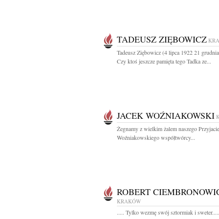
TADEUSZ ZIĘBOWICZ
KR
Tadeusz Ziębowicz (4 lipca 1922 21 grudni
Czy ktoś jeszcze pamięta tego Tadka ze...
JACEK WOŹNIAKOWSKI
Żegnamy z wielkim żalem naszego Przyjacie
Woźniakowskiego współtwórcy...
ROBERT CIEMBRONOWI
KRAKÓW
..... Tylko wezmę swój sztormiak i sweter....