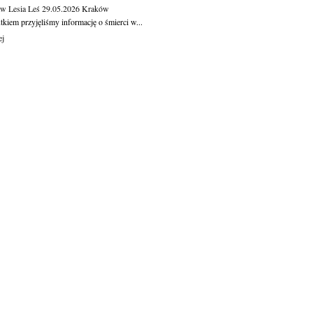
aw Lesia Leś
29.05.2026
Kraków
kiem przyjęliśmy informację o śmierci w...
ej