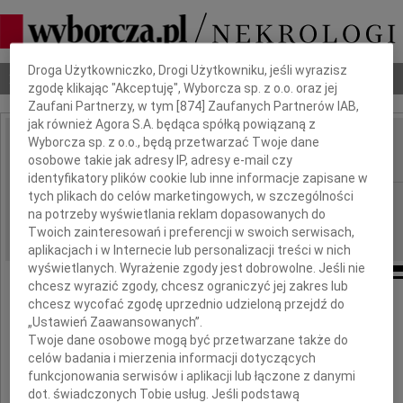
Dbamy o Twoją prywatność
Droga Użytkowniczko, Drogi Użytkowniku, jeśli wyrazisz
Nekrologi
Odeszli
Poradnik pogrzebowy
zgodę klikając "Akceptuję", Wyborcza sp. z o.o. oraz jej
Zaufani Partnerzy, w tym [
874
] Zaufanych Partnerów IAB,
jak również Agora S.A. będąca spółką powiązaną z
Wyborcza sp. z o.o., będą przetwarzać Twoje dane
Jacek Woźniakowski
IMIĘ I NAZWISKO:
osobowe takie jak adresy IP, adresy e-mail czy
identyfikatory plików cookie lub inne informacje zapisane w
tych plikach do celów marketingowych, w szczególności
Kraków
REGION:
na potrzeby wyświetlania reklam dopasowanych do
03.12.2012
DATA EMISJI:
Twoich zainteresowań i preferencji w swoich serwisach,
aplikacjach i w Internecie lub personalizacji treści w nich
wyświetlanych. Wyrażenie zgody jest dobrowolne. Jeśli nie
chcesz wyrazić zgody, chcesz ograniczyć jej zakres lub
chcesz wycofać zgodę uprzednio udzieloną przejdź do
Z żalem i w poczuciu wielkiej straty
„Ustawień Zaawansowanych”.
Twoje dane osobowe mogą być przetwarzane także do
przyjęliśmy wiadomość o śmierci
celów badania i mierzenia informacji dotyczących
funkcjonowania serwisów i aplikacji lub łączone z danymi
dot. świadczonych Tobie usług. Jeśli podstawą