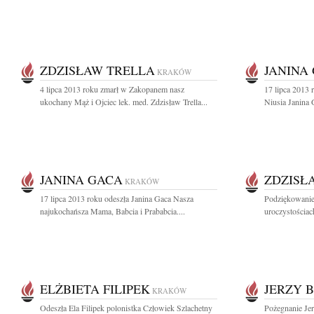
ZDZISŁAW TRELLA
JANINA
KRAKÓW
4 lipca 2013 roku zmarł w Zakopanem nasz
17 lipca 2013 
ukochany Mąż i Ojciec lek. med. Zdzisław Trella...
Niusia Janina G
JANINA GACA
ZDZISŁ
KRAKÓW
17 lipca 2013 roku odeszła Janina Gaca Nasza
Podziękowanie
najukochańsza Mama, Babcia i Prababcia....
uroczystościac
ELŻBIETA FILIPEK
JERZY 
KRAKÓW
Odeszła Ela Filipek polonistka Człowiek Szlachetny
Pożegnanie Je