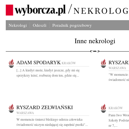
Nekrologi
Odeszli
Poradnik pogrzebowy
Inne nekrologi
ADAM SPODARYK
RYSZAR
KRAKÓW
WARSZAWA
[...] A kiedyś może, kiedyś jeszcze, gdy mi się
"W momencie ś
sprzykrzy leżeć, rozburzę dom ten, gdzie się...
świadomość nic
RYSZARD ZELWIAŃSKI
KRAKÓW
WARSZAWA
Panu Iwo Wroń
W momencie śmierci bliskiego uderza człowieka
Szkoły Podsta
świadomość niczym niedającej się zapełnić pustki"...
nr 7,...