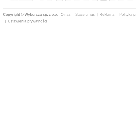
»
Copyright © Wyborcza sp. z o.o.
O nas
Staże u nas
Reklama
Polityka 
Ustawienia prywatności