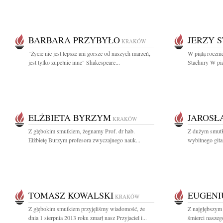
BARBARA PRZYBYŁO
JERZY 
KRAKÓW
"Życie nie jest lepsze ani gorsze od naszych marzeń,
W piątą rocznic
jest tylko zupełnie inne" Shakespeare...
Stachury W pią
ELŻBIETA BYRZYM
JAROSŁ
KRAKÓW
Z głębokim smutkiem, żegnamy Prof. dr hab.
Z dużym smut
Elżbietę Burzym profesora zwyczajnego nauk...
wybitnego gita
TOMASZ KOWALSKI
EUGENI
KRAKÓW
Z głębokim smutkiem przyjęliśmy wiadomość, że
Z najgłębszym
dnia 1 sierpnia 2013 roku zmarł nasz Przyjaciel i...
śmierci naszeg