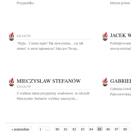
Przyjaciółka
którym jestem 
JACEK 
KRAKÓW
"Mgła... Czemu mgła? Tak niewyraźna... czy tak
Podziękowanie
zimna? A może tajemnicza? Jaka jest Twoja...
uroczystościac
MIECZYSŁAW STEFANÓW
GABRIE
KRAKÓW
Gabriela Górsk
Z wielkim żalem przyjęliśmy wiadomość, że odszedł
Pękoszewskiej 
Mieczysław Stefanów wybitny nauczyciel,...
« poprzednie
1
...
80
81
82
83
84
85
86
87
88