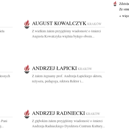
Zdzisł
Ze smut
+ więc
AUGUST KOWALCZYK
KRAKÓW
ela
Z wielkim żalem przyjęliśmy wiadomość o śmierci
Augusta Kowalczyka więźnia byłego obozu...
ANDRZEJ ŁAPICKI
KRAKÓW
lesnych
Z żalem żegnamy prof. Andrzeja Łapickiego aktora,
reżysera, pedagoga, rektora Rektor i...
ANDRZEJ RADNIECKI
KRAKÓW
a Pani
Z głębokim żalem przyjęliśmy wiadomość o śmierci
...
Andrzeja Radnieckiego Dyrektora Centrum Kultury...