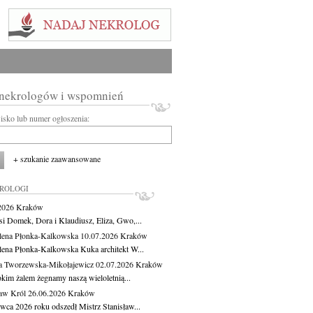
 nekrologów i wspomnień
wisko lub numer ogłoszenia:
+ szukanie zaawansowane
KROLOGI
.2026
Kraków
si Domek, Dora i Klaudiusz, Eliza, Gwo,...
ena Płonka-Kalkowska
10.07.2026
Kraków
ena Płonka-Kalkowska Kuka architekt W...
a Tworzewska-Mikołajewicz
02.07.2026
Kraków
okim żalem żegnamy naszą wieloletnią...
ław Król
26.06.2026
Kraków
rwca 2026 roku odszedł Mistrz Stanisław...