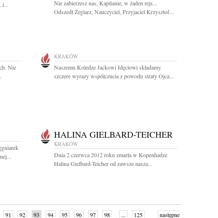
Nie zabierzesz nas, Kapitanie, w żaden rejs...
i...
Odszedł Żeglarz, Nauczyciel, Przyjaciel Krzysztof...
KRAKÓW
ch. Nie
Naszemu Koledze Jackowi Idęciowi składamy
.
szczere wyrazy współczucia z powodu straty Ojca...
HALINA GIELBARD-TEICHER
KRAKÓW
ęgniarek
Dnia 2 czerwca 2012 roku zmarła w Kopenhadze
ej...
Halina Gielbard-Teicher od zawsze nasza...
91
92
93
94
95
96
97
98
...
125
następne