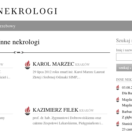
grzebowy
Inne nekrologi
Szukaj
Imię i naz
KAROL MARZEC
ÓW
KRAKÓW
.
29 lipca 2012 roku zmarł inż. Karol Marzec Laureat
iel i...
Złotej i Srebrnej Odznaki SIMP,...
INNE NE
03.08
Dla Ba
Magdal
Magdal
KAZIMIERZ FILEK
KRAKÓW
Barbar
Z głęb
namy
prof. dr. hab. Zygmuntowi Dobrowolskiemu oraz
całemu Zespołowi Lekarskiemu, Pielęgniarkom i...
Stanis
23 cze