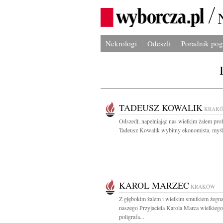
Nekrologi
Odeszli
Poradnik po
TADEUSZ KOWALIK
KRAK
Odszedł, napełniając nas wielkim żalem prof
Tadeusz Kowalik wybitny ekonomista, myślic
KAROL MARZEC
KRAKÓW
Z głębokim żalem i wielkim smutkiem żeg
naszego Przyjaciela Karola Marca wielkiego
poligrafa...