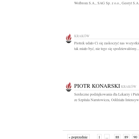
Wolbrom S.A., SAG Sp. z o.o., Georyt S.A. 
KRAKÓW
Piotrek udało Ci się zaskoczyć nas wszystki
tak miało być, nie tego się spodziewaliśmy...
PIOTR KONARSKI
KRAKÓW
Serdeczne podziękowania dla Lekarzy i Piel
ze Szpitala Narutowicza, Oddziału Intensywn
« poprzednie
1
...
88
89
90