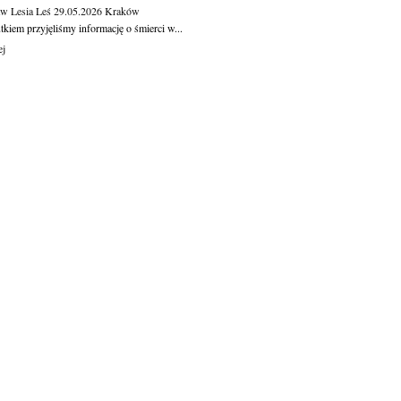
aw Lesia Leś
29.05.2026
Kraków
kiem przyjęliśmy informację o śmierci w...
ej