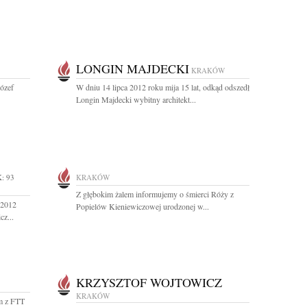
LONGIN MAJDECKI
KRAKÓW
Józef
W dniu 14 lipca 2012 roku mija 15 lat, odkąd odszedł
Longin Majdecki wybitny architekt...
: 93
KRAKÓW
Z głębokim żalem informujemy o śmierci Róży z
 2012
Popielów Kieniewiczowej urodzonej w...
cz...
KRZYSZTOF WOJTOWICZ
KRAKÓW
m z FTT