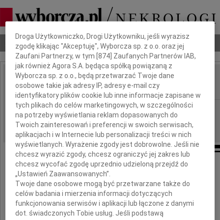
Dbamy o Twoją prywatność
Droga Użytkowniczko, Drogi Użytkowniku, jeśli wyrazisz
Nekrologi
Odeszli
Poradnik pogrzebowy
zgodę klikając "Akceptuję", Wyborcza sp. z o.o. oraz jej
Zaufani Partnerzy, w tym [
874
] Zaufanych Partnerów IAB,
jak również Agora S.A. będąca spółką powiązaną z
Wyborcza sp. z o.o., będą przetwarzać Twoje dane
Marek Eminowicz
osobowe takie jak adresy IP, adresy e-mail czy
IMIĘ I NAZWISKO:
identyfikatory plików cookie lub inne informacje zapisane w
tych plikach do celów marketingowych, w szczególności
Kraków
REGION:
na potrzeby wyświetlania reklam dopasowanych do
15.01.2013
DATA EMISJI:
Twoich zainteresowań i preferencji w swoich serwisach,
aplikacjach i w Internecie lub personalizacji treści w nich
wyświetlanych. Wyrażenie zgody jest dobrowolne. Jeśli nie
chcesz wyrazić zgody, chcesz ograniczyć jej zakres lub
chcesz wycofać zgodę uprzednio udzieloną przejdź do
Odszedł nasz Nauczyciel
„Ustawień Zaawansowanych”.
Twoje dane osobowe mogą być przetwarzane także do
profesor
celów badania i mierzenia informacji dotyczących
funkcjonowania serwisów i aplikacji lub łączone z danymi
Marek Eminowicz
dot. świadczonych Tobie usług. Jeśli podstawą