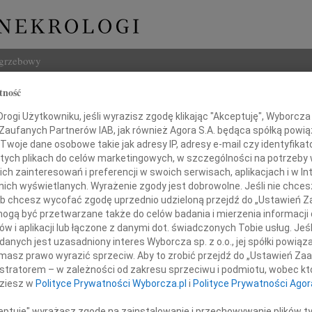
ogrzebowy
tność
Szukaj
Woźniakowski
ogi Użytkowniku, jeśli wyrazisz zgodę klikając "Akceptuję", Wyborcza sp
Imię i na
 Zaufanych Partnerów IAB, jak również Agora S.A. będąca spółką powi
Twoje dane osobowe takie jak adresy IP, adresy e-mail czy identyfikato
 tych plikach do celów marketingowych, w szczególności na potrzeby 
 zainteresowań i preferencji w swoich serwisach, aplikacjach i w Int
w nich wyświetlanych. Wyrażenie zgody jest dobrowolne. Jeśli nie chce
INNE NE
 lub chcesz wycofać zgodę uprzednio udzieloną przejdź do „Ustawień
03.0
gą być przetwarzane także do celów badania i mierzenia informacji
Dla B
w i aplikacji lub łączone z danymi dot. świadczonych Tobie usług. Jeś
Magd
nych jest uzasadniony interes Wyborcza sp. z o.o., jej spółki powiąza
im żalem przyjęliśmy wiadomość
Magda
masz prawo wyrazić sprzeciw. Aby to zrobić przejdź do „Ustawień Z
Barba
o śmierci
istratorem – w zależności od zakresu sprzeciwu i podmiotu, wobec któ
Z głę
dziesz w
Polityce Prywatności Wyborcza.pl
i
Polityce Prywatności Agor
Stani
prof.
23 cz
ceptuję" wyrażasz zgodę na zainstalowanie i przechowywanie plików t