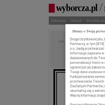
Nekrologi
Odeszli
Poradnik p
Dbamy o Twoją prywa
Jacek 
Droga Użytkowniczko, Dr
IMIĘ I NAZWISKO:
Partnerzy, w tym [
874
]
o.o., będą przetwarzać 
Kraków
REGION:
informacje zapisane w
dopasowanych do Twoich
04.12.2012
DATA EMISJI:
personalizacji treści 
ograniczyć jej zakres
Twoje dane osobowe mo
funkcjonowania serwisó
przetwarzania Twoich da
Z wielk
Zaufanych Partnerów, 
skontaktuj się z admin
Więcej informacji znaj
Poprzez kliknięcie "Ak