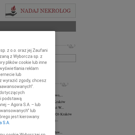
 nekrologów i wspomnień
. z o.o. oraz jej Zaufani
zwisko lub numer ogłoszenia:
ązaną z Wyborcza sp. z
ry plików cookie lub inne
wyświetlania reklam
+ szukanie zaawansowane
ernecie lub
sz wyrazić zgody, chcesz
KROLOGI
 Zaawansowanych”.
8.2026
Kraków
 dotyczących
asi Domek, Dora i Klaudiusz, Eliza, Gwo,...
li podstawą
alena Płonka-Kalkowska
10.07.2026
Kraków
nej – Agora S.A. – lub
lena Płonka-Kalkowska Kuka architekt W...
aawansowanych” lub
ra Tworzewska-Mikołajewicz
02.07.2026
Kraków
rego jest kierowany.
bokim żalem żegnamy naszą wieloletnią...
a S.A.
sław Król
26.06.2026
Kraków
erwca 2026 roku odszedł Mistrz Stanisław...
ypu cookie Wyborczej sp.