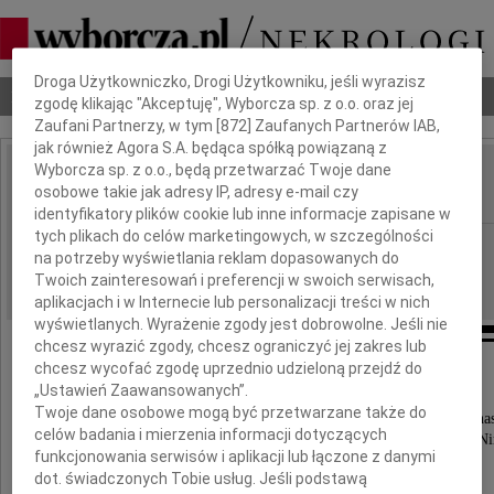
Dbamy o Twoją prywatność
Droga Użytkowniczko, Drogi Użytkowniku, jeśli wyrazisz
Nekrologi
Odeszli
Poradnik pogrzebowy
zgodę klikając "Akceptuję", Wyborcza sp. z o.o. oraz jej
Zaufani Partnerzy, w tym [
872
] Zaufanych Partnerów IAB,
jak również Agora S.A. będąca spółką powiązaną z
Wyborcza sp. z o.o., będą przetwarzać Twoje dane
Wojciech Sołtys
osobowe takie jak adresy IP, adresy e-mail czy
IMIĘ I NAZWISKO:
identyfikatory plików cookie lub inne informacje zapisane w
tych plikach do celów marketingowych, w szczególności
Kraków
REGION:
na potrzeby wyświetlania reklam dopasowanych do
04.01.2013
DATA EMISJI:
Twoich zainteresowań i preferencji w swoich serwisach,
aplikacjach i w Internecie lub personalizacji treści w nich
wyświetlanych. Wyrażenie zgody jest dobrowolne. Jeśli nie
chcesz wyrazić zgody, chcesz ograniczyć jej zakres lub
chcesz wycofać zgodę uprzednio udzieloną przejdź do
Tacy jak On czynią świat lepszym.
„Ustawień Zaawansowanych”.
Własnym przykładem inspirował,
Twoje dane osobowe mogą być przetwarzane także do
zachęcał do rozwoju i pracy nad sobą, zmienił nas
celów badania i mierzenia informacji dotyczących
Mieliśmy szczęście Go poznać i przyjaźnić się z N
funkcjonowania serwisów i aplikacji lub łączone z danymi
dot. świadczonych Tobie usług. Jeśli podstawą
Lekarz