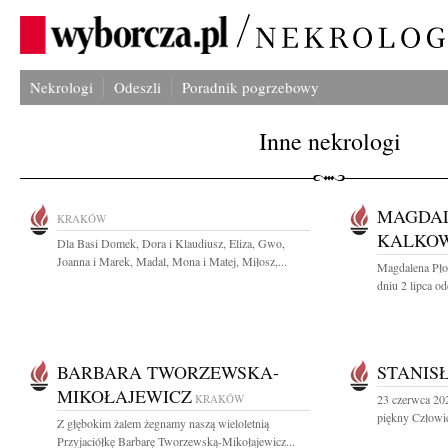
Nekrologi
Odeszli
Poradnik pogrzebowy
Inne nekrologi
MAGDAL
KRAKÓW
KALKO
Dla Basi Domek, Dora i Klaudiusz, Eliza, Gwo,
Joanna i Marek, Madal, Mona i Matej, Miłosz,...
Magdalena Pło
dniu 2 lipca od
BARBARA TWORZEWSKA-
STANIS
MIKOŁAJEWICZ
KRAKÓW
23 czerwca 202
piękny Człowie
Z głębokim żalem żegnamy naszą wieloletnią
Przyjaciółkę Barbarę Tworzewską-Mikołajewicz...