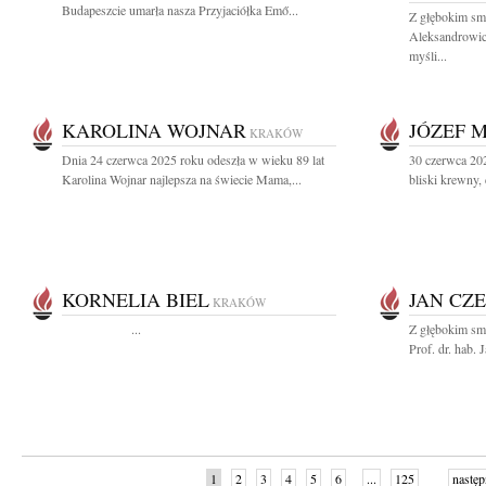
Budapeszcie umarła nasza Przyjaciółka Emő...
Z głębokim sm
Aleksandrowicz
myśli...
KAROLINA WOJNAR
JÓZEF 
KRAKÓW
Dnia 24 czerwca 2025 roku odeszła w wieku 89 lat
30 czerwca 20
Karolina Wojnar najlepsza na świecie Mama,...
bliski krewny, 
KORNELIA BIEL
JAN CZ
KRAKÓW
...
Z głębokim sm
Prof. dr. hab.
1
2
3
4
5
6
...
125
następ