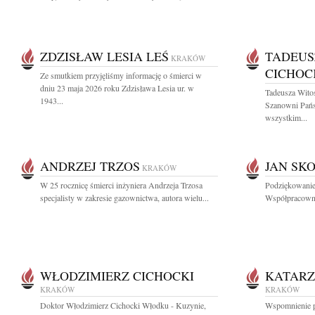
ZDZISŁAW LESIA LEŚ
TADEUS
KRAKÓW
CICHOC
Ze smutkiem przyjęliśmy informację o śmierci w
dniu 23 maja 2026 roku Zdzisława Lesia ur. w
Tadeusza Wito
1943...
Szanowni Pań
wszystkim...
ANDRZEJ TRZOS
JAN SK
KRAKÓW
W 25 rocznicę śmierci inżyniera Andrzeja Trzosa
Podziękowanie
specjalisty w zakresie gazownictwa, autora wielu...
Współpracowni
WŁODZIMIERZ CICHOCKI
KATARZ
KRAKÓW
KRAKÓW
Doktor Włodzimierz Cichocki Włodku - Kuzynie,
Wspomnienie po