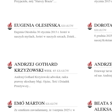
Przyjacielu, mój "Starszy Bracie"....
stycznia 2015 
EUGENIA OLESIŃSKA
DOROT
KRAKÓW
KRAKÓW
Eugenia Olesińska 30 stycznia 2013 r. Jesteś w
8 grudnia 2025 
naszych myślach, Jesteś w naszych sercach, Dzieli...
naszej Koleżan
ANDRZEJ GOTHARD
ANDRZE
KRZYŻOWSKI
WIEK: 85
KRAKÓW
Dziewięć lat t
od nas Andrzej
Andrzej Gothard Krzyżowski adwokat, radca
prawny ukochany Mąż, Ojciec, Teść i Dziadek
Przeżywszy...
EMŐ MÁRTON
BEATA 
KRAKÓW
ALEKSA
Ze smutkiem zawiadamiamy, że 1sierpnia 2025 r. w