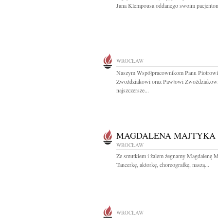
Jana Klempousa oddanego swoim pacjentom
WROCŁAW
Naszym Współpracownikom Panu Piotrowi
Zwoździakowi oraz Pawłowi Zwoździakow
najszczersze...
MAGDALENA MAJTYKA
WROCŁAW
Ze smutkiem i żalem żegnamy Magdalenę M
Tancerkę, aktorkę, choreografkę, naszą...
WROCŁAW