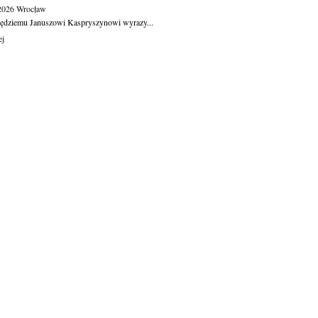
.2026
Wrocław
ędziemu Januszowi Kaspryszynowi wyrazy...
ej