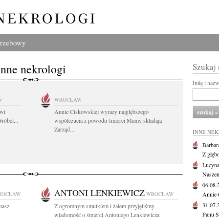
grzebowy
Inne nekrologi
Szukaj
Imię i naz
W
WROCŁAW
owi
Annie Ciskowskiej wyrazy najgłębszego
róbel...
współczucia z powodu śmierci Mamy składają
Zarząd...
INNE NE
Barbar
Z głęb
Lucyna
Naszem
06.08
ANTONI LENKIEWICZ
ROCŁAW
WROCŁAW
Annie 
31.07
masz
Z ogromnym smutkiem i żalem przyjęliśmy
Panu S
wiadomość o śmierci Antoniego Lenkiewicza