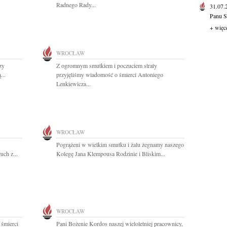
Radnego Rady...
31.07
Panu S
+ więc
WROCŁAW
zy
Z ogromnym smutkiem i poczuciem straty
...
przyjęliśmy wiadomość o śmierci Antoniego
Lenkiewicza...
WROCŁAW
Pogrążeni w wielkim smutku i żalu żegnamy naszego
uch z...
Kolegę Jana Klempousa Rodzinie i Bliskim...
WROCŁAW
 śmierci
Pani Bożenie Kordos naszej wieloletniej pracownicy,