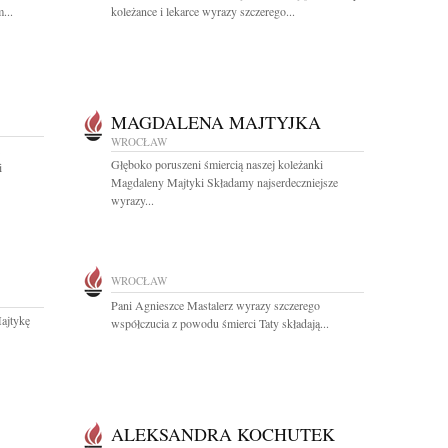
...
koleżance i lekarce wyrazy szczerego...
MAGDALENA MAJTYJKA
WROCŁAW
Głęboko poruszeni śmiercią naszej koleżanki
i
Magdaleny Majtyki Składamy najserdeczniejsze
wyrazy...
WROCŁAW
Pani Agnieszce Mastalerz wyrazy szczerego
ajtykę
współczucia z powodu śmierci Taty składają...
ALEKSANDRA KOCHUTEK