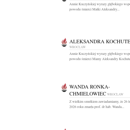
Annie Kuczyńskiej wyrazy głębokiego wspó
powodu śmierci Matki Aleksandry...
ALEKSANDRA KOCHUT
WROCŁAW
Annie Kuczyńskiej wyrazy głębokiego wspó
powodu śmierci Mamy Aleksandry Kochute
WANDA RONKA-
CHMIELOWIEC
WROCŁAW
Z wielkim smutkiem zawiadamiamy, że 26 l
2026 roku zmarła prof. dr hab. Wanda...