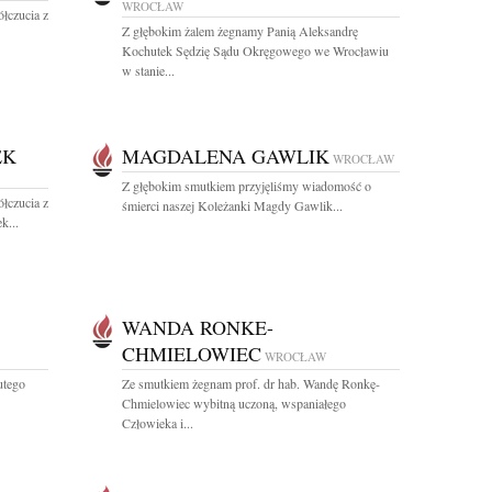
WROCŁAW
łczucia z
Z głębokim żalem żegnamy Panią Aleksandrę
Kochutek Sędzię Sądu Okręgowego we Wrocławiu
w stanie...
EK
MAGDALENA GAWLIK
WROCŁAW
Z głębokim smutkiem przyjęliśmy wiadomość o
łczucia z
śmierci naszej Koleżanki Magdy Gawlik...
k...
WANDA RONKE-
CHMIELOWIEC
WROCŁAW
utego
Ze smutkiem żegnam prof. dr hab. Wandę Ronkę-
Chmielowiec wybitną uczoną, wspaniałego
Człowieka i...