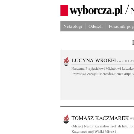
Nekrologi
Odeszli
Poradnik po
LUCYNA WRÓBEL
WROCŁA
Naszemu Przyjacielowi Michałowi Łuczak
Prezesowi Zarządu Mercedes-Benz Grupa W
TOMASZ KACZMAREK
W
Odszedł Nestor Karnistów prof. dr hab. To
Kaczmarek mój Wielki Mistrz i...