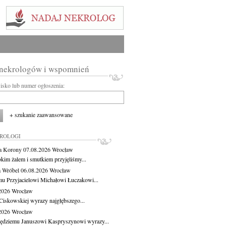
 nekrologów i wspomnień
wisko lub numer ogłoszenia:
+ szukanie zaawansowane
KROLOGI
a Korony
07.08.2026
Wrocław
okim żalem i smutkiem przyjęliśmy...
 Wróbel
06.08.2026
Wrocław
u Przyjacielowi Michałowi Łuczakowi...
.2026
Wrocław
Ciskowskiej wyrazy najgłębszego...
.2026
Wrocław
ędziemu Januszowi Kaspryszynowi wyrazy...