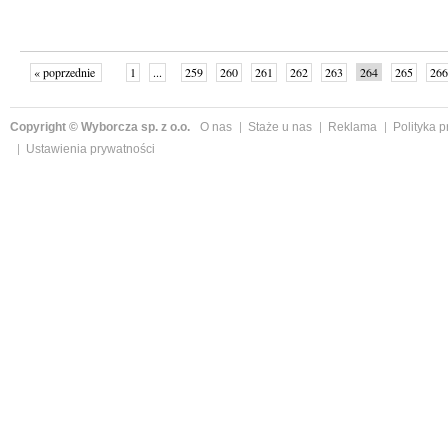
« poprzednie
1
...
259
260
261
262
263
264
265
266
następne »
Copyright © Wyborcza sp. z o.o.
O nas
Staże u nas
Reklama
Polityka 
Ustawienia prywatności