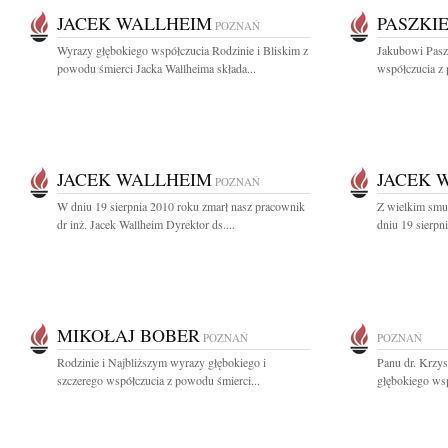
JACEK WALLHEIM
PASZKI
POZNAŃ
Wyrazy głębokiego współczucia Rodzinie i Bliskim z
Jakubowi Pasz
powodu śmierci Jacka Wallheima składa...
współczucia z 
JACEK WALLHEIM
JACEK 
POZNAŃ
W dniu 19 sierpnia 2010 roku zmarł nasz pracownik
Z wielkim smu
dr inż. Jacek Wallheim Dyrektor ds....
dniu 19 sierpni
MIKOŁAJ BOBER
POZNAŃ
POZNAŃ
Rodzinie i Najbliższym wyrazy głębokiego i
Panu dr. Krzy
szczerego współczucia z powodu śmierci...
głębokiego wsp