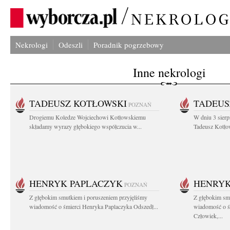
Nekrologi
Odeszli
Poradnik pogrzebowy
Inne nekrologi
TADEUSZ KOTŁOWSKI
TADEUS
POZNAŃ
Drogiemu Koledze Wojciechowi Kotłowskiemu
W dniu 3 sierp
składamy wyrazy głębokiego współczucia w...
Tadeusz Kotłow
HENRYK PAPLACZYK
HENRYK
POZNAŃ
Z głębokim smutkiem i poruszeniem przyjęliśmy
Z głębokim smu
wiadomość o śmierci Henryka Paplaczyka Odszedł...
wiadomość o ś
Człowiek,...