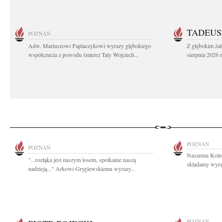
TADEUS
POZNAŃ
Adw. Mariuszowi Paplaczykowi wyrazy głębokiego
Z głębokim ża
współczucia z powodu śmierci Taty Wojciech...
sierpnia 2026 r
POZNAŃ
POZNAŃ
Naszemu Kole
"...rozłąka jest naszym losem, spotkanie naszą
składamy wyraz
nadzieją..." Arkowi Gryglewskiemu wyrazy...
POZNAŃ