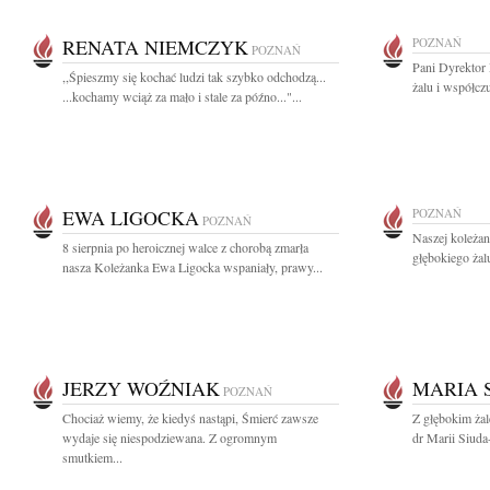
RENATA NIEMCZYK
POZNAŃ
POZNAŃ
Pani Dyrektor
,,Śpieszmy się kochać ludzi tak szybko odchodzą...
żalu i współcz
...kochamy wciąż za mało i stale za późno..."...
EWA LIGOCKA
POZNAŃ
POZNAŃ
Naszej koleżan
8 sierpnia po heroicznej walce z chorobą zmarła
głębokiego żal
nasza Koleżanka Ewa Ligocka wspaniały, prawy...
JERZY WOŹNIAK
MARIA 
POZNAŃ
Chociaż wiemy, że kiedyś nastąpi, Śmierć zawsze
Z głębokim ża
wydaje się niespodziewana. Z ogromnym
dr Marii Siuda
smutkiem...