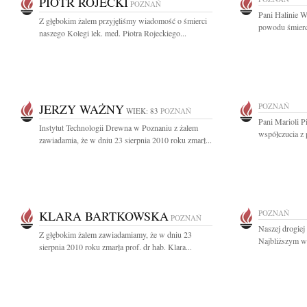
PIOTR ROJECKI
POZNAŃ
Pani Halinie W
Z głębokim żalem przyjęliśmy wiadomość o śmierci
powodu śmierci
naszego Kolegi lek. med. Piotra Rojeckiego...
JERZY WAŻNY
POZNAŃ
WIEK: 83
POZNAŃ
Pani Marioli P
Instytut Technologii Drewna w Poznaniu z żalem
współczucia z 
zawiadamia, że w dniu 23 sierpnia 2010 roku zmarł...
KLARA BARTKOWSKA
POZNAŃ
POZNAŃ
Naszej drogiej 
Z głębokim żalem zawiadamiamy, że w dniu 23
Najbliższym wy
sierpnia 2010 roku zmarła prof. dr hab. Klara...