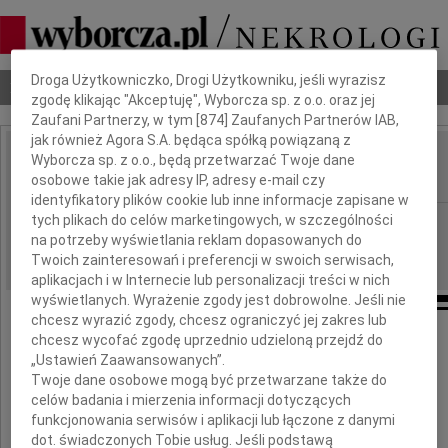
Dbamy o Twoją prywatność
Droga Użytkowniczko, Drogi Użytkowniku, jeśli wyrazisz
Nekrologi
Odeszli
Poradnik pogrzebowy
zgodę klikając "Akceptuję", Wyborcza sp. z o.o. oraz jej
Zaufani Partnerzy, w tym [
874
] Zaufanych Partnerów IAB,
jak również Agora S.A. będąca spółką powiązaną z
Wyborcza sp. z o.o., będą przetwarzać Twoje dane
Eryk Krański
IMIĘ I NAZWISKO:
osobowe takie jak adresy IP, adresy e-mail czy
identyfikatory plików cookie lub inne informacje zapisane w
tych plikach do celów marketingowych, w szczególności
Poznań
REGION:
na potrzeby wyświetlania reklam dopasowanych do
24.09.2010
DATA EMISJI:
Twoich zainteresowań i preferencji w swoich serwisach,
aplikacjach i w Internecie lub personalizacji treści w nich
wyświetlanych. Wyrażenie zgody jest dobrowolne. Jeśli nie
chcesz wyrazić zgody, chcesz ograniczyć jej zakres lub
chcesz wycofać zgodę uprzednio udzieloną przejdź do
Żegnamy Naszego Kolegę
„Ustawień Zaawansowanych”.
Sędziego Sądu Apelacyjnego w Poznaniu
Twoje dane osobowe mogą być przetwarzane także do
celów badania i mierzenia informacji dotyczących
funkcjonowania serwisów i aplikacji lub łączone z danymi
dot. świadczonych Tobie usług. Jeśli podstawą