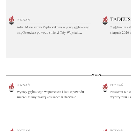
TADEUS
POZNAŃ
Adw. Mariuszowi Paplaczykowi wyrazy głębokiego
Z głębokim ża
współczucia z powodu śmierci Taty Wojciech...
sierpnia 2026 r
POZNAŃ
POZNAŃ
Wyrazy głębokiego współczucia i żalu z powodu
Naszemu Kole
śmierci Mamy naszej koleżance Katarzynie...
wyrazy żalu i 
POZNAŃ
POZNAŃ