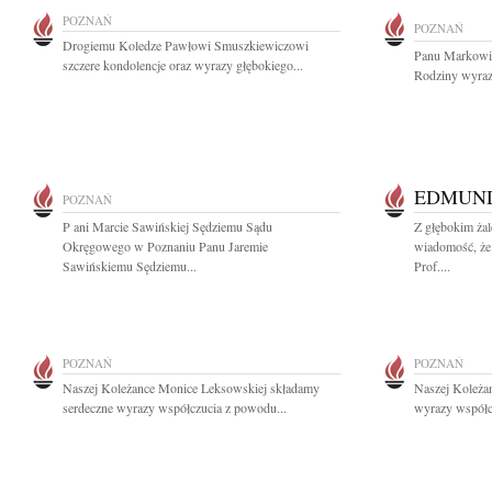
POZNAŃ
POZNAŃ
Drogiemu Koledze Pawłowi Smuszkiewiczowi
Panu Markowi 
szczere kondolencje oraz wyrazy głębokiego...
Rodziny wyraz
EDMUN
POZNAŃ
P ani Marcie Sawińskiej Sędziemu Sądu
Z głębokim żal
Okręgowego w Poznaniu Panu Jaremie
wiadomość, że
Sawińskiemu Sędziemu...
Prof....
POZNAŃ
POZNAŃ
Naszej Koleżance Monice Leksowskiej składamy
Naszej Koleża
serdeczne wyrazy współczucia z powodu...
wyrazy współc