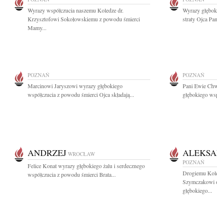
Wyrazy współczucia naszemu Koledze dr.
Wyrazy głębok
Krzysztofowi Sokołowskiemu z powodu śmierci
straty Ojca Pa
Mamy...
POZNAŃ
POZNAŃ
Marcinowi Jaryszowi wyrazy głębokiego
Pani Ewie Chw
współczucia z powodu śmierci Ojca składają...
głębokiego ws
ANDRZEJ
ALEKSA
WROCŁAW
POZNAŃ
Felice Konat wyrazy głębokiego żalu i serdecznego
Drogiemu Kole
współczucia z powodu śmierci Brata...
Szymczakowi o
głębokiego...