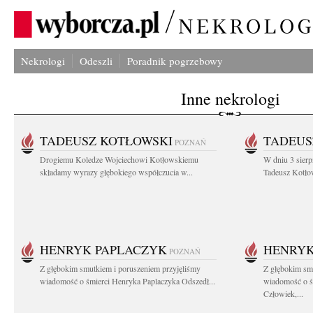
Nekrologi
Odeszli
Poradnik pogrzebowy
Inne nekrologi
TADEUSZ KOTŁOWSKI
TADEUS
POZNAŃ
Drogiemu Koledze Wojciechowi Kotłowskiemu
W dniu 3 sierp
składamy wyrazy głębokiego współczucia w...
Tadeusz Kotłow
HENRYK PAPLACZYK
HENRYK
POZNAŃ
Z głębokim smutkiem i poruszeniem przyjęliśmy
Z głębokim smu
wiadomość o śmierci Henryka Paplaczyka Odszedł...
wiadomość o ś
Człowiek,...