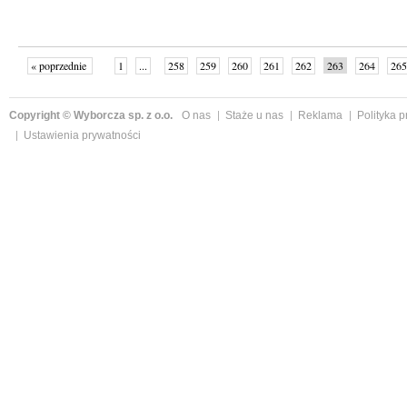
« poprzednie
1
...
258
259
260
261
262
263
264
265
następne »
Copyright © Wyborcza sp. z o.o.
O nas
Staże u nas
Reklama
Polityka 
Ustawienia prywatności