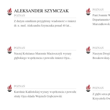
ALEKSANDER SZYMCZAK
POZNAŃ
Pani Joannie W
POZNAŃ
Departamentu 
Z dużym smutkiem przyjęliśmy wiadomość o śmierci
Marszałkowski
dr. n. med. Aleksandra Szymczaka ponad 40 lat...
POZNAŃ
POZNAŃ
Naszej Koleżance Marzenie Macioszczyk wyrazy
Naszym Drogim
głębokiego współczucia z powodu śmierci Ojca...
Bosakowskiej-
POZNAŃ
POZNAŃ
Karolinie Kałdońskiej wyrazy współczucia z powodu
Z głębi serca 
straty Ojca składa Wojciech Grąbczewski
Krzysztofa Ow