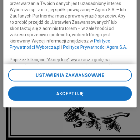
przetwarzania Twoich danych jest uzasadniony interes
Wyborcza sp. z o.o., jej spółki powiązanej – Agora S.A. – lub
Zaufanych Partnerów, masz prawo wyrazić sprzeciw. Aby
Ojca
to zrobić przejdź do „Ustawień Zaawansowanych” lub
skontaktuj się z administratorem – w zależności od
zakresu sprzeciwu i podmiotu, wobec którego jest
kierowany. Więcej informacji znajdziesz w
Polityce
składają
Prywatności Wyborcza.pl
i
Polityce Prywatności Agora S.A.
Poprzez kliknięcie "Akceptuję" wyrażasz zgodę na
Partnerzy i Pracownicy
zainstalowanie i przechowywanie plików typu cookie
firmy F5 Konsulting
Wyborczej sp. z o. o. jej Zaufanych Partnerów i Agora S.A.
USTAWIENIA ZAAWANSOWANE
na Twoim urządzeniu końcowym. Możesz też w każdej
chwili zmienić swoje preferencje dot. plików cookie,
ponownie wywołując narzędzie do zarządzania Twoimi
AKCEPTUJĘ
preferencjami dot. przetwarzania danych poprzez
odnośnik „Ustawienia prywatności” w stopce serwisu i
przechodząc do sekcji „Ustawienia zaawansowane”.
Zmiana ustawień plików cookie możliwa jest także za
pomocą ustawień przeglądarki.
My, nasi Zaufani Partnerzy i Agora S.A. możemy