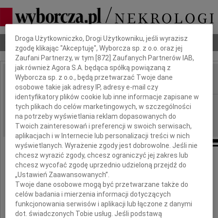
Dbamy o Twoją prywatność
Droga Użytkowniczko, Drogi Użytkowniku, jeśli wyrazisz
Nekrologi
Odeszli
Poradnik pogrzebowy
zgodę klikając "Akceptuję", Wyborcza sp. z o.o. oraz jej
Zaufani Partnerzy, w tym [
872
] Zaufanych Partnerów IAB,
jak również Agora S.A. będąca spółką powiązaną z
Wyborcza sp. z o.o., będą przetwarzać Twoje dane
IMIĘ I NAZWISKO:
osobowe takie jak adresy IP, adresy e-mail czy
identyfikatory plików cookie lub inne informacje zapisane w
Poznań
REGION:
tych plikach do celów marketingowych, w szczególności
na potrzeby wyświetlania reklam dopasowanych do
28.09.2010
DATA EMISJI:
Twoich zainteresowań i preferencji w swoich serwisach,
aplikacjach i w Internecie lub personalizacji treści w nich
wyświetlanych. Wyrażenie zgody jest dobrowolne. Jeśli nie
chcesz wyrazić zgody, chcesz ograniczyć jej zakres lub
chcesz wycofać zgodę uprzednio udzieloną przejdź do
Pani
„Ustawień Zaawansowanych”.
Jolancie Pankowskiej
Twoje dane osobowe mogą być przetwarzane także do
celów badania i mierzenia informacji dotyczących
wyrazy szczerego współczucia i żalu
funkcjonowania serwisów i aplikacji lub łączone z danymi
z powodu śmierci
dot. świadczonych Tobie usług. Jeśli podstawą