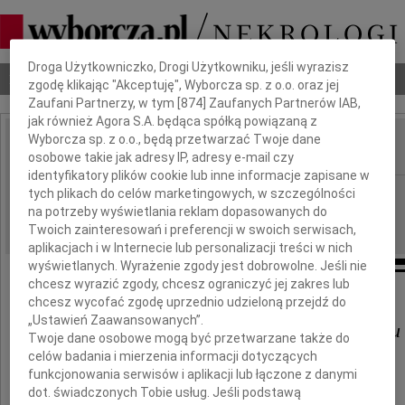
Dbamy o Twoją prywatność
Droga Użytkowniczko, Drogi Użytkowniku, jeśli wyrazisz
Nekrologi
Odeszli
Poradnik pogrzebowy
zgodę klikając "Akceptuję", Wyborcza sp. z o.o. oraz jej
Zaufani Partnerzy, w tym [
874
] Zaufanych Partnerów IAB,
jak również Agora S.A. będąca spółką powiązaną z
Wyborcza sp. z o.o., będą przetwarzać Twoje dane
osobowe takie jak adresy IP, adresy e-mail czy
IMIĘ I NAZWISKO:
identyfikatory plików cookie lub inne informacje zapisane w
Poznań
tych plikach do celów marketingowych, w szczególności
REGION:
na potrzeby wyświetlania reklam dopasowanych do
24.09.2010
DATA EMISJI:
Twoich zainteresowań i preferencji w swoich serwisach,
aplikacjach i w Internecie lub personalizacji treści w nich
wyświetlanych. Wyrażenie zgody jest dobrowolne. Jeśli nie
chcesz wyrazić zgody, chcesz ograniczyć jej zakres lub
Naszemu Koledze
chcesz wycofać zgodę uprzednio udzieloną przejdź do
„Ustawień Zaawansowanych”.
Radosławowi Więckowskiemu
Twoje dane osobowe mogą być przetwarzane także do
celów badania i mierzenia informacji dotyczących
funkcjonowania serwisów i aplikacji lub łączone z danymi
wyrazy głębokiego współczucia
dot. świadczonych Tobie usług. Jeśli podstawą
i słowa otuchy po śmierci