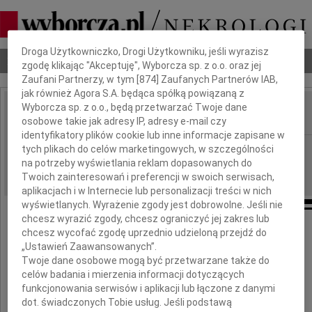
Dbamy o Twoją prywatność
Droga Użytkowniczko, Drogi Użytkowniku, jeśli wyrazisz
Nekrologi
Odeszli
Poradnik pogrzebowy
zgodę klikając "Akceptuję", Wyborcza sp. z o.o. oraz jej
Zaufani Partnerzy, w tym [
874
] Zaufanych Partnerów IAB,
jak również Agora S.A. będąca spółką powiązaną z
Wyborcza sp. z o.o., będą przetwarzać Twoje dane
osobowe takie jak adresy IP, adresy e-mail czy
IMIĘ I NAZWISKO:
identyfikatory plików cookie lub inne informacje zapisane w
Poznań
tych plikach do celów marketingowych, w szczególności
REGION:
na potrzeby wyświetlania reklam dopasowanych do
21.09.2010
DATA EMISJI:
Twoich zainteresowań i preferencji w swoich serwisach,
aplikacjach i w Internecie lub personalizacji treści w nich
wyświetlanych. Wyrażenie zgody jest dobrowolne. Jeśli nie
chcesz wyrazić zgody, chcesz ograniczyć jej zakres lub
Panu
chcesz wycofać zgodę uprzednio udzieloną przejdź do
„Ustawień Zaawansowanych”.
Filipowi Białemu
Twoje dane osobowe mogą być przetwarzane także do
celów badania i mierzenia informacji dotyczących
funkcjonowania serwisów i aplikacji lub łączone z danymi
wyrazy głębokiego współczucia
dot. świadczonych Tobie usług. Jeśli podstawą
z powodu śmierci