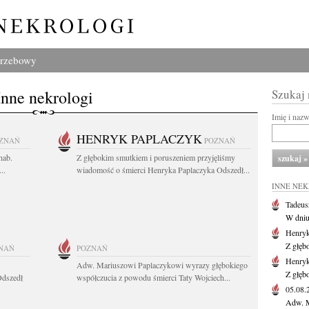
grzebowy
Inne nekrologi
Szukaj
Imię i naz
HENRYK PAPLACZYK
ZNAŃ
POZNAŃ
hab.
Z głębokim smutkiem i poruszeniem przyjęliśmy
..
wiadomość o śmierci Henryka Paplaczyka Odszedł...
INNE NE
Tadeus
W dniu 
Henryk
Z głęb
NAŃ
POZNAŃ
Henryk
Adw. Mariuszowi Paplaczykowi wyrazy głębokiego
Z głęb
Odszedł
współczucia z powodu śmierci Taty Wojciech...
05.08
Adw. M