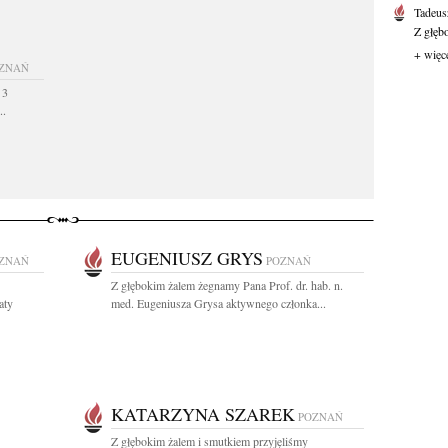
Tadeus
Z głęb
+ więc
ZNAŃ
 3
..
EUGENIUSZ GRYS
ZNAŃ
POZNAŃ
Z głębokim żalem żegnamy Pana Prof. dr. hab. n.
aty
med. Eugeniusza Grysa aktywnego członka...
KATARZYNA SZAREK
POZNAŃ
Z głębokim żalem i smutkiem przyjęliśmy