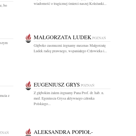
wiadomość o tragicznej śmierci naszej Koleżanki...
e, bo
MAŁGORZATA LUDEK
POZNAŃ
ższym
Głęboko zasmuceni żegnamy mecenas Małgorzatę
Ludek radcę prawnego, wspaniałego Człowieka i...
EUGENIUSZ GRYS
POZNAŃ
Z głębokim żalem żegnamy Pana Prof. dr. hab. n.
ucia z
med. Egeniusza Grysa aktywnego członka
Polskiego...
ALEKSANDRA POPIOŁ-
ZNAŃ