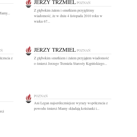
JERZY TRZMIEL
POZNAŃ
Z głębokim żalem i smutkiem przyjęliśmy
Mamy...
wiadomość, że w dniu 4 listopada 2010 roku w
wieku 67...
JERZY TRZMIEL
AŃ
POZNAŃ
łczucia z
Z głębokim smutkiem i żalem przyjąłem wiadomość
o śmierci Jerzego Trzmiela Starosty Kępińskiego...
POZNAŃ
Ani Legan najserdeczniejsze wyrazy współczucia z
powodu śmierci Mamy składają koleżanki i...
rci