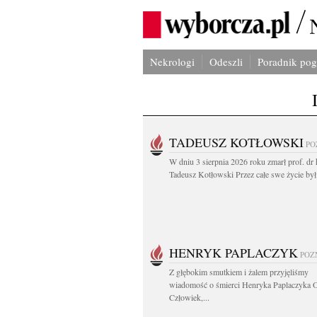
Nekrologi
Odeszli
Poradnik po
TADEUSZ KOTŁOWSKI
PO
W dniu 3 sierpnia 2026 roku zmarł prof. dr 
Tadeusz Kotłowski Przez całe swe życie był.
HENRYK PAPLACZYK
POZ
Z głębokim smutkiem i żalem przyjęliśmy
wiadomość o śmierci Henryka Paplaczyka 
Człowiek,...