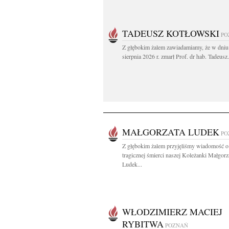
TADEUSZ KOTŁOWSKI
PO
Z głębokim żalem zawiadamiamy, że w dniu
sierpnia 2026 r. zmarł Prof. dr hab. Tadeusz.
MAŁGORZATA LUDEK
PO
Z głębokim żalem przyjęliśmy wiadomość o
tragicznej śmierci naszej Koleżanki Małgorz
Ludek...
WŁODZIMIERZ MACIEJ
RYBITWA
POZNAŃ