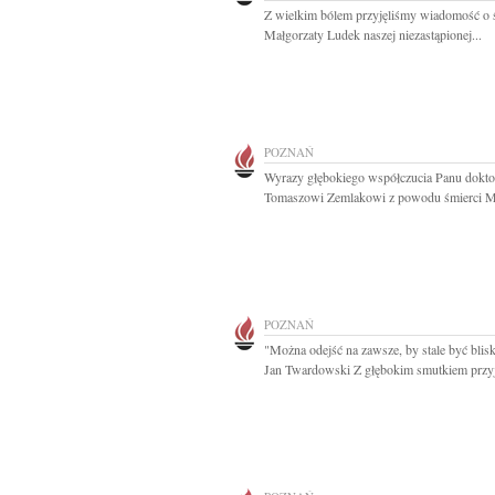
Z wielkim bólem przyjęliśmy wiadomość o 
Małgorzaty Ludek naszej niezastąpionej...
POZNAŃ
Wyrazy głębokiego współczucia Panu dokt
Tomaszowi Zemlakowi z powodu śmierci M
POZNAŃ
"Można odejść na zawsze, by stale być blisk
Jan Twardowski Z głębokim smutkiem przyj