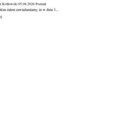
z Kotłowski
05.08.2026
Poznań
okim żalem zawiadamiamy, że w dniu 3...
ej