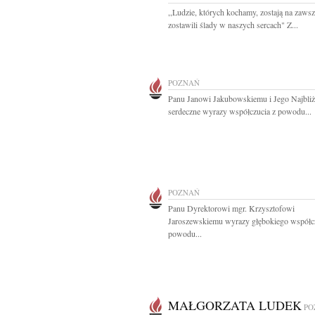
,,Ludzie, których kochamy, zostają na zawsz
zostawili ślady w naszych sercach" Z...
POZNAŃ
Panu Janowi Jakubowskiemu i Jego Najbli
serdeczne wyrazy współczucia z powodu...
POZNAŃ
Panu Dyrektorowi mgr. Krzysztofowi
Jaroszewskiemu wyrazy głębokiego współcz
powodu...
MAŁGORZATA LUDEK
PO