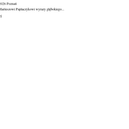
.2026
Poznań
ariuszowi Paplaczykowi wyrazy głębokiego...
ej