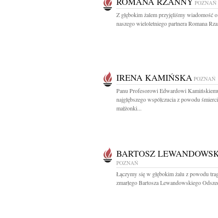
ROMANA RZANNY
POZNAŃ
Z głębokim żalem przyjęliśmy wiadomość o
naszego wieloletniego partnera Romana Rza
IRENA KAMIŃSKA
POZNAŃ
Panu Profesorowi Edwardowi Kamińskiem
najgłębszego współczucia z powodu śmierci
małżonki...
BARTOSZ LEWANDOWSK
POZNAŃ
Łączymy się w głębokim żalu z powodu trag
zmarłego Bartosza Lewandowskiego Odszedł