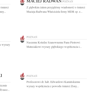
MACIEJ RADWAN
POZNAŃ
 śmierci
Z głębokim żalem przyjęliśmy wiadomość o śmierci
nny...
Macieja Radwana Właściciela firmy MDR sp. z...
POZNAŃ
Naszemu Koledze Szanownemu Panu Piotrowi
u wyrazy
Matusiakowi wyrazy głębokiego współczucia i...
I
POZNAŃ
Profesorowi dr. hab. Edwardowi Kamińskiemu
icznie
wyrazy współczucia z powodu śmierci Żony...
 nasz...