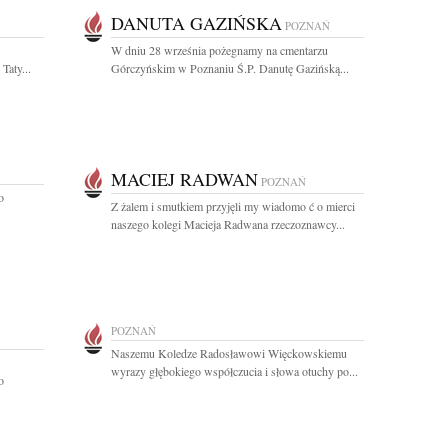
DANUTA GAZIŃSKA
POZNAŃ
W dniu 28 września pożegnamy na cmentarzu
Taty...
Górczyńskim w Poznaniu Ś.P. Danutę Gazińską...
MACIEJ RADWAN
POZNAŃ
o
Z żalem i smutkiem przyjęli my wiadomo ć o mierci
naszego kolegi Macieja Radwana rzeczoznawcy...
POZNAŃ
Naszemu Koledze Radosławowi Więckowskiemu
wyrazy głębokiego współczucia i słowa otuchy po...
o