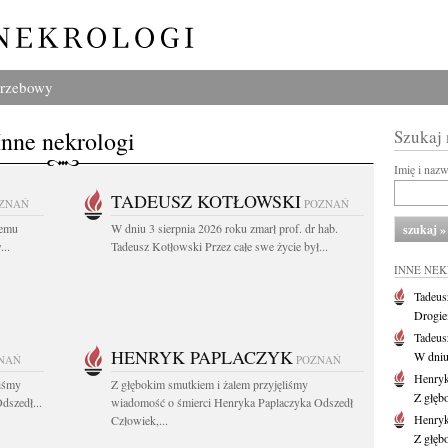
grzebowy
Inne nekrologi
Szukaj
Imię i naz
TADEUSZ KOTŁOWSKI
ZNAŃ
POZNAŃ
iemu
W dniu 3 sierpnia 2026 roku zmarł prof. dr hab.
..
Tadeusz Kotłowski Przez całe swe życie był...
INNE NE
Tadeus
Drogie
Tadeus
HENRYK PAPLACZYK
W dniu 
NAŃ
POZNAŃ
Henryk
liśmy
Z głębokim smutkiem i żalem przyjęliśmy
Z głęb
dszedł...
wiadomość o śmierci Henryka Paplaczyka Odszedł
Henryk
Człowiek,...
Z głęb