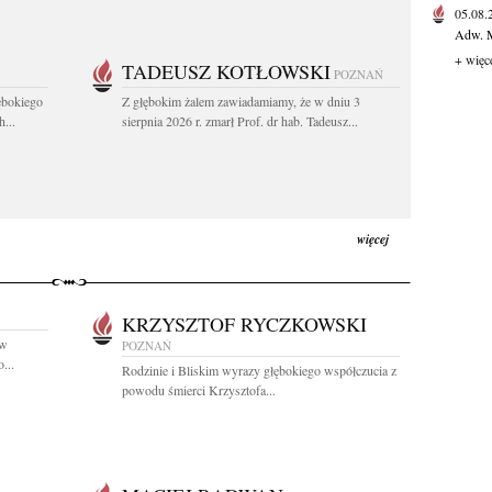
05.08
Adw. M
+ więc
TADEUSZ KOTŁOWSKI
POZNAŃ
ębokiego
Z głębokim żalem zawiadamiamy, że w dniu 3
...
sierpnia 2026 r. zmarł Prof. dr hab. Tadeusz...
więcej
KRZYSZTOF RYCZKOWSKI
 w
POZNAŃ
...
Rodzinie i Bliskim wyrazy głębokiego współczucia z
powodu śmierci Krzysztofa...