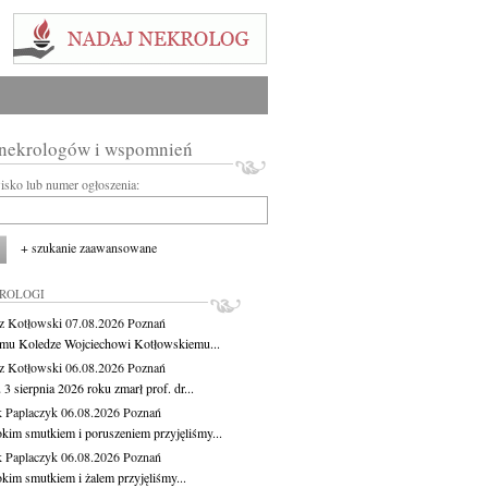
 nekrologów i wspomnień
wisko lub numer ogłoszenia:
+ szukanie zaawansowane
KROLOGI
z Kotłowski
07.08.2026
Poznań
mu Koledze Wojciechowi Kotłowskiemu...
z Kotłowski
06.08.2026
Poznań
3 sierpnia 2026 roku zmarł prof. dr...
 Paplaczyk
06.08.2026
Poznań
okim smutkiem i poruszeniem przyjęliśmy...
 Paplaczyk
06.08.2026
Poznań
okim smutkiem i żalem przyjęliśmy...