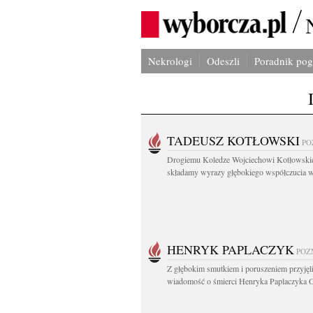
Nekrologi
Odeszli
Poradnik po
TADEUSZ KOTŁOWSKI
PO
Drogiemu Koledze Wojciechowi Kotłowsk
składamy wyrazy głębokiego współczucia w.
HENRYK PAPLACZYK
POZ
Z głębokim smutkiem i poruszeniem przyję
wiadomość o śmierci Henryka Paplaczyka O