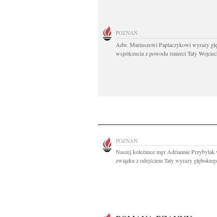
POZNAŃ
Adw. Mariuszowi Paplaczykowi wyrazy gł
współczucia z powodu śmierci Taty Wojciech
POZNAŃ
Naszej koleżance mgr Adriannie Przybylak
związku z odejściem Taty wyrazy głębokiego