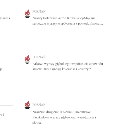
POZNAŃ
 żalu i
Naszej Koleżance Adzie Kowalskiej-Mąkinia
serdeczne wyrazy współczucia z powodu śmierci...
POZNAŃ
Arkowi wyrazy głębokiego współczucia z powodu
ą...
śmierci Taty składają koleżanki i koledzy z...
POZNAŃ
Naszemu drogiemu Koledze Sławomirowi
a i
Paszkietowi wyrazy głębokiego współczucia i
słowa...