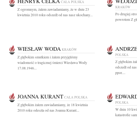
HENRYK CELKA
WŁODZI
CAŁA POLSKA
KRAKÓW
Z ogromnym, żalem zawiadamiamy, że w dniu 23
Po drugiej stro
kwietnia 2010 roku odszedł od nas nasz ukochany...
powrotem Z gł
WIESŁAW WODA
ANDRZE
KRAKÓW
POLSKA
Z głębokim smutkiem i żalem przyjęliśmy
Z głębokim ża
wiadomość o tragicznej śmierci Wiesława Wody
odszedł od nas
17.08.1946...
ppor....
JOANNA KURANT
EDWAR
CAŁA POLSKA
POLSKA
Z głębokim żalem zawiadamiamy, że 18 kwietnia
W dniu 10 kwie
2010 roku odeszła od nas Joanna Kurant...
katastrofie sa