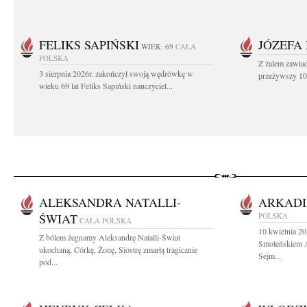
FELIKS SAPIŃSKI
JÓZEFA
WIEK: 69
CAŁA
POLSKA
Z żalem zawiad
3 sierpnia 2026r. zakończył swoją wędrówkę w
przeżywszy 104
wieku 69 lat Feliks Sapiński nauczyciel...
ALEKSANDRA NATALLI-
ARKADI
ŚWIAT
POLSKA
CAŁA POLSKA
10 kwietnia 20
Z bólem żegnamy Aleksandrę Natalli-Świat
Smoleńskiem A
ukochaną, Córkę, Żonę, Siostrę zmarłą tragicznie
Sejm...
pod...