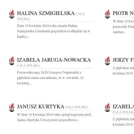
HALINA SZMIGIELSKA
PIOTR 
CAŁA
POLSKA
W dniu 10 kwie
Dnia 19 kwietnia 2010 roku zmarła Halina
porucznik Pio
Szmigielska Ceremonia pogrzebowa odbędzie się w
żałobne...
kaplicy...
IZABELA JARUGA-NOWACKA
JERZY 
CAŁA POLSKA
Z głębokim ża
Przewodniczący SLD Grzegorz Napieralski z
kwietnia 2010 
głębokim żalem zawiadamia, że w czwartek, 22
kwietnia...
JANUSZ KURTYKA
IZABEL
CAŁA POLSKA
CAŁA POLSK
W dniu 10 kwietnia 2010 roku zginął tragicznie prof.
Z głębokim ża
Janusz Kurtyka Uroczystości pogrzebowe...
kwietnia 2010 r