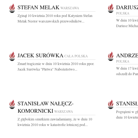
STEFAN MELAK
DARIUS
WARSZAWA
POLSKA
Zginął 10 kwietnia 2010 roku pod Katyniem Stefan
W dniu 10 kwie
Melak Nestor warszawskich przewodników...
Dariusz Micha
JACEK SURÓWKA
ANDRZE
CAŁA POLSKA
POLSKA
Zmarł tragicznie w dniu 10 kwietnia 2010 roku ppor.
W dniu 17 kwi
Jacek Surówka "Płetwa" Nabożeństwo...
odszedł do Pan
STANISŁAW NAŁĘCZ-
STANIS
KOMORNICKI
WARSZAWA
Pogrążeni w g
dniu 10 kwietn
Z głębokim smutkiem zawiadamiamy, że w dniu 10
kwietnia 2010 roku w katastrofie lotniczej pod...