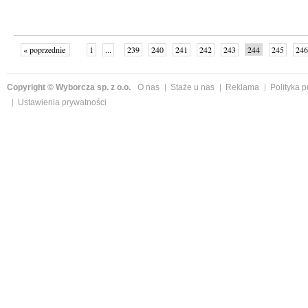
« poprzednie
1
...
239
240
241
242
243
244
245
246
następne »
Copyright © Wyborcza sp. z o.o.
O nas
Staże u nas
Reklama
Polityka 
Ustawienia prywatności