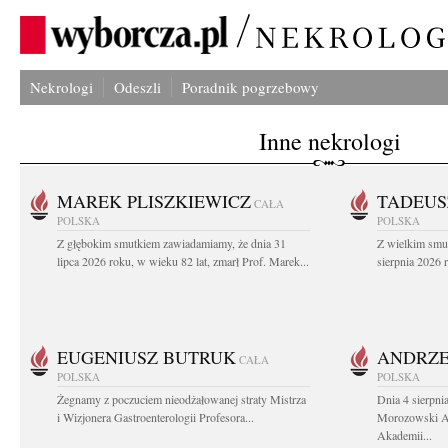
Nekrologi
Odeszli
Poradnik pogrzebowy
Inne nekrologi
MAREK PLISZKIEWICZ
TADEUS
CAŁA
POLSKA
POLSKA
Z głębokim smutkiem zawiadamiamy, że dnia 31
Z wielkim smu
lipca 2026 roku, w wieku 82 lat, zmarł Prof. Marek...
sierpnia 2026 r
EUGENIUSZ BUTRUK
ANDRZE
CAŁA
POLSKA
POLSKA
Żegnamy z poczuciem nieodżałowanej straty Mistrza
Dnia 4 sierpni
i Wizjonera Gastroenterologii Profesora...
Morozowski Ab
Akademii...