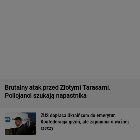
Brutalny atak przed Złotymi Tarasami.
Policjanci szukają napastnika
ZUS dopłaca Ukraińcom do emerytur.
Konfederacja grzmi, ale zapomina o ważnej
rzeczy
Dlaczego warto spryskać klucze octem?
Sztuczka, której mało kto używa