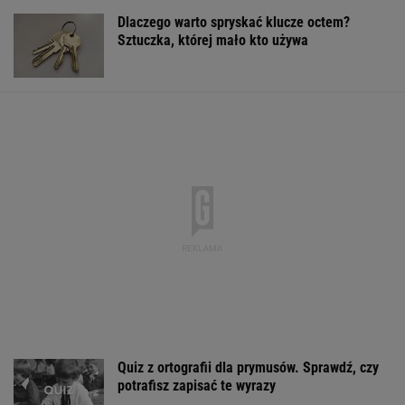
Quiz z ortografii dla prymusów. Sprawdź, czy
potrafisz zapisać te wyrazy
Włóż liść laurowy do lodówki na godzinę.
Efekt może cię zaskoczyć
Pijana kierująca zabiła 66-latkę.
Ubezpieczyciel chciał wypłacić mniej