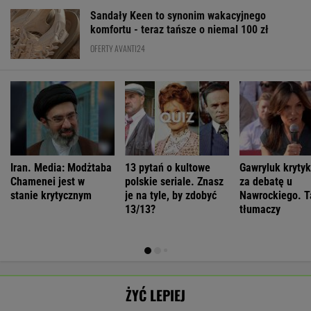
Iran. Media: Modżtaba
13 pytań o kultowe
Gawryluk kryty
Chamenei jest w
polskie seriale. Znasz
za debatę u
stanie krytycznym
je na tyle, by zdobyć
Nawrockiego. T
13/13?
tłumaczy
ŻYĆ LEPIEJ
Samotność w
Dlaczego
"Proud"
Unikaj tego,
związku. "Można
jesteśmy
szokuje
jeśli chcesz