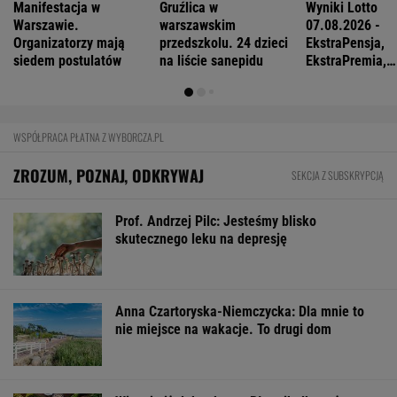
Więcej niż dobra kupa. Błonnik dba też o
mózg
Już na początku urzędowania Mamdani uraził
osoby o wyjątkowej wrażliwości
FINANSE I TECHNOLOGIA