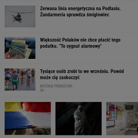
Manifestacja w
Gruźlica w
Wyniki Lotto
Warszawie.
warszawskim
07.08.2026 -
Organizatorzy mają
przedszkolu. 24 dzieci
EkstraPensja,
siedem postulatów
na liście sanepidu
EkstraPremia,
EuroJackpot, K
MiniLotto, Mult
WSPÓŁPRACA PŁATNA Z WYBORCZA.PL
ZROZUM, POZNAJ, ODKRYWAJ
SEKCJA Z SUBSKRYPCJĄ
Prof. Andrzej Pilc: Jesteśmy blisko
skutecznego leku na depresję
Anna Czartoryska-Niemczycka: Dla mnie to
nie miejsce na wakacje. To drugi dom