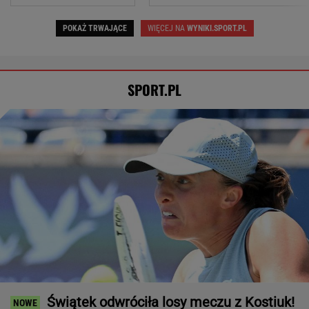
Świątek odwróciła losy meczu z Kostiuk!
6:2 na koniec
TENIS
Ależ mecz Świątek w Toronto! Najlepsze
spotkanie Polki w sezonie? [ZAPIS RELACJI]
ALEKSANDER BERNARD