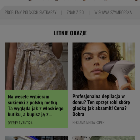
PROBLEMY POLSKICH SIATKARZY
ZNAK Z '30'
WISŁAWA SZYMBORSKA
LETNIE OKAZJE
Profesjonalna depilacja w
Na wesele wybieram
domu? Ten sprzęt robi skórę
sukienki z polską metką.
gładką jak aksamit! Cena?
Ta wygląda jak z włoskiego
Dobra
butiku, a kupisz ją z
RABATEM
REKLAMA MEDIA EXPERT
OFERTY AVANTI24