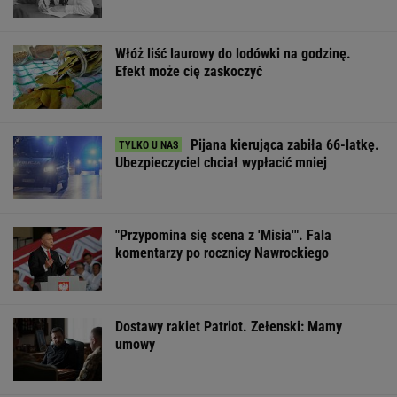
"Przypomina się scena z 'Misia'". Fala
komentarzy po rocznicy Nawrockiego
Dostawy rakiet Patriot. Zełenski: Mamy
umowy
Sandały Keen to synonim wakacyjnego
komfortu - teraz tańsze o niemal 100 zł
OFERTY AVANTI24