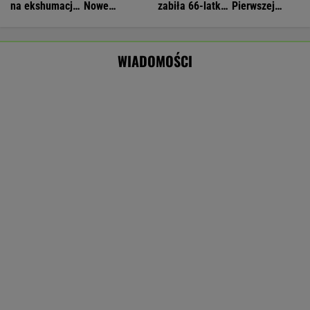
Rolnik zaorał nowy asfalt za 400 tys. zł.
Wcześniej rozwalał krawężniki
Nie będzie nowej umowy TVP z Kościołem.
Obowiązuje ta podpisana przez Kurskiego
MARCIN KOZŁOWSKI
Dostawy rakiet Patriot. Zełenski: Mamy
umowy