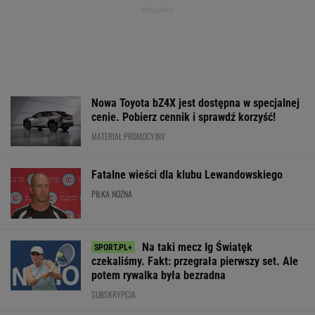
Fatalne wieści dla klubu Lewandowskiego
PIŁKA NOŻNA
Na taki mecz Ig Światęk
czekaliśmy. Fakt: przegrała pierwszy set. Ale
potem rywalka była bezradna
SUBSKRYPCJA
Rozstrzygnęli mecz Igi Świątek z Kostiuk.
Koniec w trzech setach
TENIS
Polacy pokochali tego SUV-a premium! Trzeba
przyznać, że Japończycy znają się na rzeczy.
A oferta? Genialna!
REKLAMA MAZDA