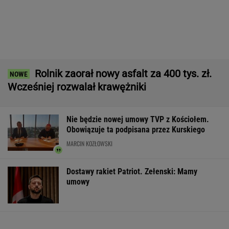
IMGW pokazał nową prognozę. Upały wracają
do Polski
16-latek zaatakowany nożem. Zatrzymano