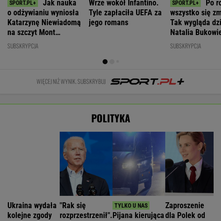
POLITYKA
Ukraina wydała
"Rak się
Zaproszenie
kolejne zgody
rozprzestrzenił".
Pijana kierująca
dla Polek od
na ekshumacje
Nowe
zabiła 66-latkę.
Pierwszej
polskich ofiar
informacje o
Ubezpieczyciel
Damy.
na Wołyniu
stanie zdrowia
chciał wypłacić
"Poznajmy się"
Joe Bidena
mniej
WIADOMOŚCI