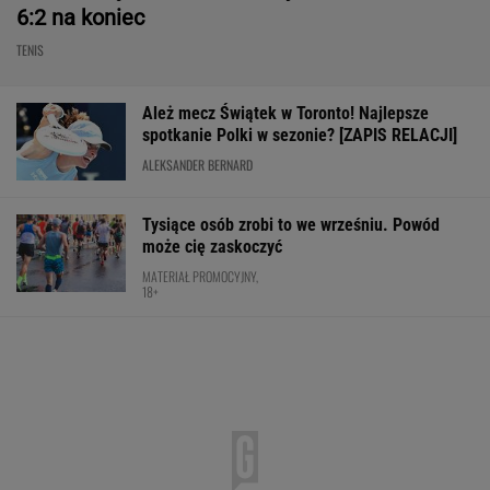
Tysiące osób zrobi to we wrześniu. Powód
może cię zaskoczyć
MATERIAŁ PROMOCYJNY,
18+
Nowa Toyota bZ4X jest dostępna w specjalnej
cenie. Pobierz cennik i sprawdź korzyść!
MATERIAŁ PROMOCYJNY