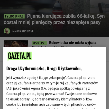
Pijana kierująca zabiła 66-latkę. Syn
dostał mniej pieniędzy przez niezapięte pasy
MARCIN KOZŁOWSKI
Bukowiecka nie miała wyjścia.
Musiała to zrobić. "Rok wypuszczenia"
SUBSKRYPCJA
Droga Użytkowniczko, Drogi Użytkowniku,
Legia zaskoczona! Jest gol dla
rywali
jeśli wyrazisz zgodę klikając „Akceptuję”, Gazeta.pl sp. z o.o.
oraz jej Zaufani Partnerzy, w tym [
676
] Zaufanych Partnerów
IAB, jak również Agora S.A. będąca spółką powiązaną z
Siedem lat gehenny. "Spłacamy
Gazeta.pl sp. z o.o., będą przetwarzać Twoje dane osobowe
kredyty za mieszkania, w których mieszkają
takie jak adresy IP, adresy e-mail czy identyfikatory plików
ludzie dewelopera"
cookie lub inne informacje zapisane w tych plikach do celów
SUBSKRYPCJA