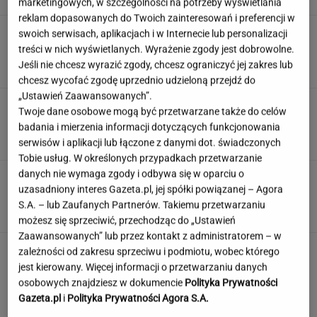
marketingowych, w szczególności na potrzeby wyświetlania
reklam dopasowanych do Twoich zainteresowań i preferencji w
Rolnik zaorał nowy asfalt za 400 tys. zł.
swoich serwisach, aplikacjach i w Internecie lub personalizacji
Wcześniej rozwalał krawężniki
treści w nich wyświetlanych. Wyrażenie zgody jest dobrowolne.
Jeśli nie chcesz wyrazić zgody, chcesz ograniczyć jej zakres lub
chcesz wycofać zgodę uprzednio udzieloną przejdź do
„Ustawień Zaawansowanych”.
Wlewam masę i przykrywam. Po 30 minutach
Twoje dane osobowe mogą być przetwarzane także do celów
mam cytrynowy obłoczek
badania i mierzenia informacji dotyczących funkcjonowania
serwisów i aplikacji lub łączone z danymi dot. świadczonych
Tobie usług. W określonych przypadkach przetwarzanie
danych nie wymaga zgody i odbywa się w oparciu o
Polskie korzenie i hollywoodzki dorobek. Mało
uzasadniony interes Gazeta.pl, jej spółki powiązanej – Agora
kto zna jej historię
S.A. – lub Zaufanych Partnerów. Takiemu przetwarzaniu
możesz się sprzeciwić, przechodząc do „Ustawień
Zaawansowanych” lub przez kontakt z administratorem – w
zależności od zakresu sprzeciwu i podmiotu, wobec którego
jest kierowany. Więcej informacji o przetwarzaniu danych
osobowych znajdziesz w dokumencie
Polityka Prywatności
Gazeta.pl
i
Polityka Prywatności Agora S.A.