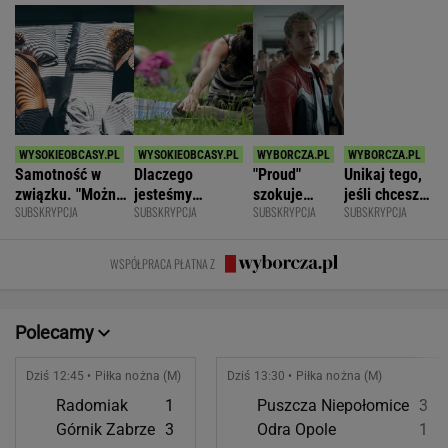
SUBSKRYPCJA
SUBSKRYPCJA
SUBSKRYPCJA
SUBSKRYPCJA
być kochaną i
permanentnie
odważnymi
znacznie
jednocześnie czuć
zmęczeni? "Te
scenami.
opóźnić
się samotną"
same grzechy
Rozmawiamy
starczą
WSPÓŁPRACA PŁATNA Z
główne"
z twórcami
demencję
scen
intymnych
Polecamy
Dziś 12:45 • Piłka nożna (M)
Dziś 13:30 • Piłka nożna (M)
Radomiak
1
Puszcza Niepołomice
3
Górnik Zabrze
3
Odra Opole
1
POKAŻ TRWAJĄCE
WIĘCEJ NA
WYNIKI.SPORT.PL
SPORT.PL