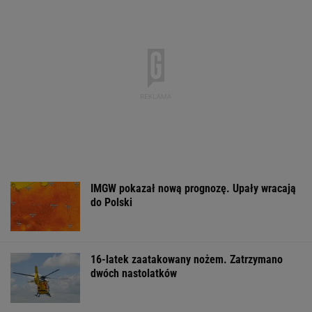
dwóch nastolatków
Zerwana linia energetyczna na Podlasiu.
Żandarmeria sprawdza śmigłowiec
Większość Polaków nie chce płacić tego
podatku. "To sygnał alarmowy"
Tysiące osób zrobi to we wrześniu. Powód
może cię zaskoczyć
MATERIAŁ PROMOCYJNY,
18+