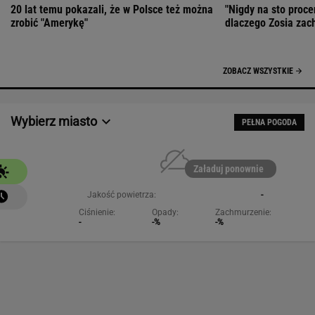
20 lat temu pokazali, że w Polsce też można
"Nigdy na sto proce
zrobić "Amerykę"
dlaczego Zosia zac
ZOBACZ WSZYSTKIE
Wybierz miasto
PEŁNA POGODA
Załaduj ponownie
Jakość powietrza:
-
Ciśnienie:
Opady:
Zachmurzenie:
-
-%
-%