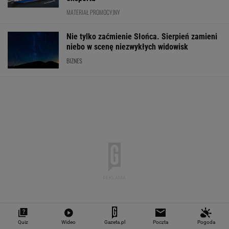
Chrupiące skrzydełka w kilka minut i bez
tłuszczu? Ten sprzęt przyrządzi je tak jak
lubisz
REKLAMA CENEO
Starzejąca się Polska uwalnia tysiące lokali.
Co czeka rynek?
ZUS dopłaca Ukraińcom do emerytur.
Konfederacja grzmi, ale zapomina o ważnej
rzeczy
Quiz
Wideo
Gazeta.pl
Poczta
Pogoda