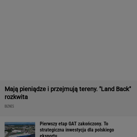
Masowo tracą pracę przez AI?
To tylko forma "moralnego bufora"
SUBSKRYPCJA