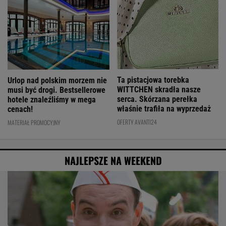
Ta pistacjowa torebka
Urlop nad polskim morzem nie
WITTCHEN skradła nasze
musi być drogi. Bestsellerowe
serca. Skórzana perełka
hotele znaleźliśmy w mega
właśnie trafiła na wyprzedaż
cenach!
OFERTY AVANTI24
MATERIAŁ PROMOCYJNY
NAJLEPSZE NA WEEKEND