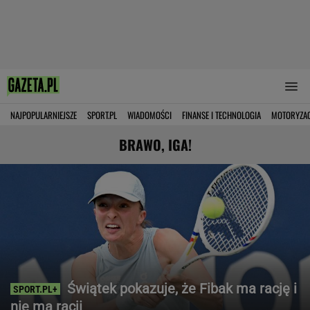
NAJPOPULARNIEJSZE
SPORT.PL
WIADOMOŚCI
FINANSE I TECHNOLOGIA
MOTORYZA
BRAWO, IGA!
Świątek pokazuje, że Fibak ma rację i
nie ma racji