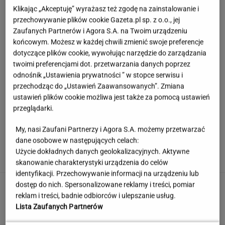
Klikając „Akceptuję” wyrażasz też zgodę na zainstalowanie i
przechowywanie plików cookie Gazeta.pl sp. z o.o., jej
Zaufanych Partnerów i Agora S.A. na Twoim urządzeniu
końcowym. Możesz w każdej chwili zmienić swoje preferencje
dotyczące plików cookie, wywołując narzędzie do zarządzania
twoimi preferencjami dot. przetwarzania danych poprzez
odnośnik „Ustawienia prywatności ” w stopce serwisu i
przechodząc do „Ustawień Zaawansowanych”. Zmiana
ustawień plików cookie możliwa jest także za pomocą ustawień
przeglądarki.
My, nasi Zaufani Partnerzy i Agora S.A. możemy przetwarzać
Hyży dosadnie odpowiedziała hejterom.
dane osobowe w następujących celach:
"Skończyła mi się cierpliwość"
Użycie dokładnych danych geolokalizacyjnych. Aktywne
skanowanie charakterystyki urządzenia do celów
identyfikacji. Przechowywanie informacji na urządzeniu lub
Rozszyfruj skróty z czasów PRL. Tylko znawca
dostęp do nich. Spersonalizowane reklamy i treści, pomiar
zdobędzie 12/12!
reklam i treści, badnie odbiorców i ulepszanie usług.
Lista Zaufanych Partnerów