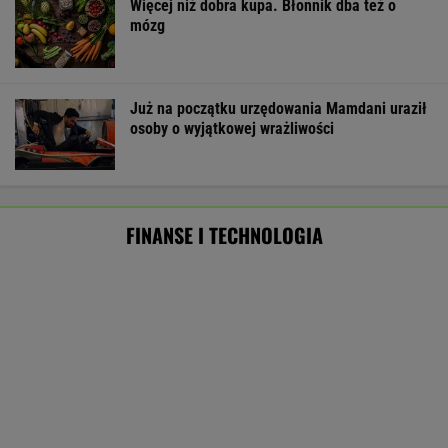
Mają pieniądze i przejmują tereny. "Land Back"
rozkwita
BIZNES
Pierwszy etap GAT zakończony. To
strategiczna inwestycja dla polskiego
eksportu
MATERIAŁ PROMOCYJNY
Nie tylko zaćmienie Słońca. Sierpień zamieni
niebo w scenę niezwykłych widowisk
BIZNES