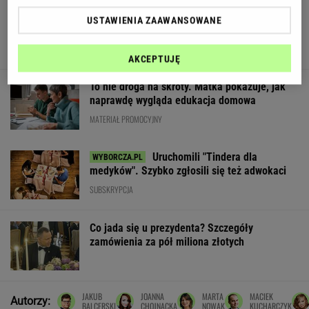
Wieniawa jako jurorka "TzG" to
USTAWIENIA ZAAWANSOWANE
dobry pomysł? "Będzie musiała być uważna"
AKCEPTUJĘ
To nie droga na skróty. Matka pokazuje, jak
naprawdę wygląda edukacja domowa
MATERIAŁ PROMOCYJNY
Uruchomili "Tindera dla
medyków". Szybko zgłosili się też adwokaci
SUBSKRYPCJA
Co jada się u prezydenta? Szczegóły
zamówienia za pół miliona złotych
JAKUB
JOANNA
MARTA
MACIEK
Autorzy:
BALCERSKI
CHOJNACKA
NOWAK
KUCHARCZYK