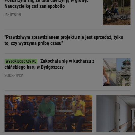
Poskarżyła się, że tata uderzył ją w głowę.
Nauczycielkę coś zaniepokoiło
JAN RYBICKI
"Prawdziwym sprawdzianem projektu nie jest sprzedaż, tylko
to, czy wytrzyma próbę czasu"
Zakochała się w kucharzu z
chińskiego baru w Bydgoszczy
SUBSKRYPCJA