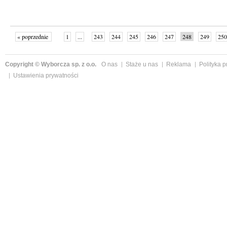
« poprzednie
1
...
243
244
245
246
247
248
249
250
następne »
Copyright © Wyborcza sp. z o.o.
O nas
Staże u nas
Reklama
Polityka 
Ustawienia prywatności