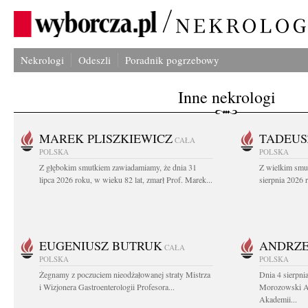
Nekrologi
Odeszli
Poradnik pogrzebowy
Inne nekrologi
MAREK PLISZKIEWICZ
TADEUS
CAŁA
POLSKA
POLSKA
Z głębokim smutkiem zawiadamiamy, że dnia 31
Z wielkim smu
lipca 2026 roku, w wieku 82 lat, zmarł Prof. Marek...
sierpnia 2026 r
EUGENIUSZ BUTRUK
ANDRZE
CAŁA
POLSKA
POLSKA
Żegnamy z poczuciem nieodżałowanej straty Mistrza
Dnia 4 sierpni
i Wizjonera Gastroenterologii Profesora...
Morozowski Ab
Akademii...