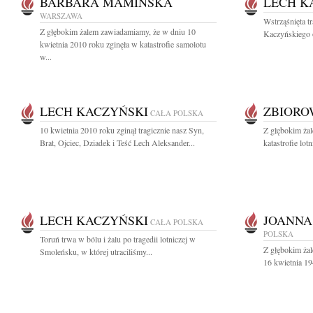
BARBARA MAMIŃSKA
LECH K
WARSZAWA
Wstrząśnięta t
Z głębokim żalem zawiadamiamy, że w dniu 10
Kaczyńskiego 
kwietnia 2010 roku zginęła w katastrofie samolotu
w...
LECH KACZYŃSKI
ZBIOR
CAŁA POLSKA
10 kwietnia 2010 roku zginął tragicznie nasz Syn,
Z głębokim ża
Brat, Ojciec, Dziadek i Teść Lech Aleksander...
katastrofie lot
LECH KACZYŃSKI
JOANNA
CAŁA POLSKA
POLSKA
Toruń trwa w bólu i żalu po tragedii lotniczej w
Z głębokim ża
Smoleńsku, w której utraciliśmy...
16 kwietnia 19