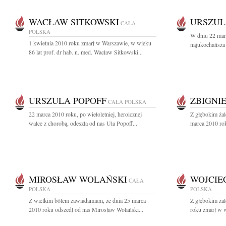
WACŁAW SITKOWSKI
URSZUL
CAŁA
POLSKA
W dniu 22 mar
1 kwietnia 2010 roku zmarł w Warszawie, w wieku
najukochańsza 
86 lat prof. dr hab. n. med. Wacław Sitkowski...
URSZULA POPOFF
ZBIGNI
CAŁA POLSKA
22 marca 2010 roku, po wieloletniej, heroicznej
Z głębokim ża
walce z chorobą, odeszła od nas Ula Popoff...
marca 2010 roku
MIROSŁAW WOLAŃSKI
WOJCIE
CAŁA
POLSKA
POLSKA
Z wielkim bólem zawiadamiam, że dnia 25 marca
Z głębokim ża
2010 roku odszedł od nas Mirosław Wolański...
roku zmarł w wi