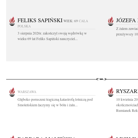
FELIKS SAPIŃSKI
JÓZEFA
WIEK: 69
CAŁA
POLSKA
Z żalem zawiad
3 sierpnia 2026r. zakończył swoją wędrówkę w
przeżywszy 104
wieku 69 lat Feliks Sapiński nauczyciel...
RYSZAR
WARSZAWA
Głęboko poruszeni tragiczną katastrofą lotniczą pod
10 kwietnia 20
Smoleńskiem łaczymy się w bólu i żalu...
okolicznościac
Rumianek Rekto