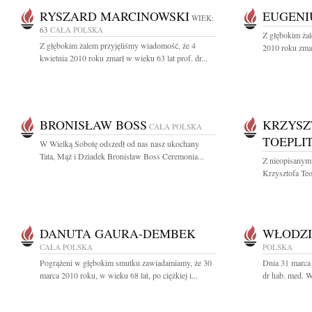
RYSZARD MARCINOWSKI
EUGENI
WIEK:
63
CAŁA POLSKA
Z głębokim żal
Z głębokim żalem przyjęliśmy wiadomość, że 4
2010 roku zmar
kwietnia 2010 roku zmarł w wieku 63 lat prof. dr...
BRONISŁAW BOSS
KRZYSZ
CAŁA POLSKA
TOEPLI
W Wielką Sobotę odszedł od nas nasz ukochany
Tata, Mąż i Dziadek Bronisław Boss Ceremonia...
Z nieopisanym
Krzysztofa Teod
DANUTA GAURA-DEMBEK
WŁODZI
CAŁA POLSKA
POLSKA
Pogrążeni w głębokim smutku zawiadamiamy, że 30
Dnia 31 marca 
marca 2010 roku, w wieku 68 lat, po ciężkiej i...
dr hab. med. 