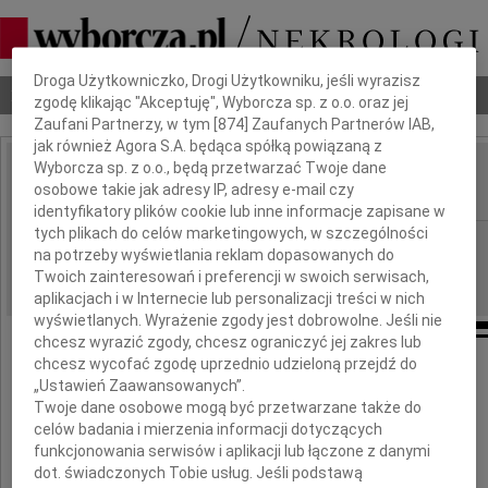
Dbamy o Twoją prywatność
Droga Użytkowniczko, Drogi Użytkowniku, jeśli wyrazisz
Nekrologi
Odeszli
Poradnik pogrzebowy
zgodę klikając "Akceptuję", Wyborcza sp. z o.o. oraz jej
Zaufani Partnerzy, w tym [
874
] Zaufanych Partnerów IAB,
jak również Agora S.A. będąca spółką powiązaną z
Wyborcza sp. z o.o., będą przetwarzać Twoje dane
Władysław Lemm
osobowe takie jak adresy IP, adresy e-mail czy
IMIĘ I NAZWISKO:
identyfikatory plików cookie lub inne informacje zapisane w
tych plikach do celów marketingowych, w szczególności
cała Polska
REGION:
na potrzeby wyświetlania reklam dopasowanych do
20.05.2010
DATA EMISJI:
Twoich zainteresowań i preferencji w swoich serwisach,
aplikacjach i w Internecie lub personalizacji treści w nich
wyświetlanych. Wyrażenie zgody jest dobrowolne. Jeśli nie
chcesz wyrazić zgody, chcesz ograniczyć jej zakres lub
chcesz wycofać zgodę uprzednio udzieloną przejdź do
„Ustawień Zaawansowanych”.
15 maja 2010 roku zmarł
Twoje dane osobowe mogą być przetwarzane także do
celów badania i mierzenia informacji dotyczących
funkcjonowania serwisów i aplikacji lub łączone z danymi
Władysław Lemm
dot. świadczonych Tobie usług. Jeśli podstawą