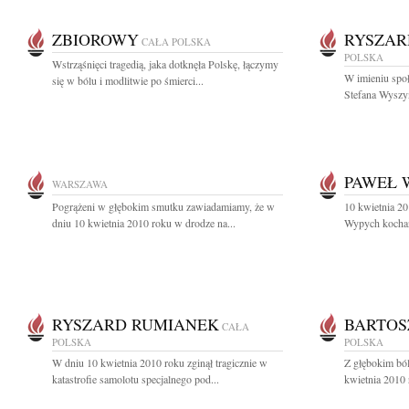
ZBIOROWY
RYSZAR
CAŁA POLSKA
POLSKA
Wstrząśnięci tragedią, jaka dotknęła Polskę, łączymy
W imieniu spo
się w bólu i modlitwie po śmierci...
Stefana Wyszy
PAWEŁ 
WARSZAWA
Pogrążeni w głębokim smutku zawiadamiamy, że w
10 kwietnia 20
dniu 10 kwietnia 2010 roku w drodze na...
Wypych kochany
RYSZARD RUMIANEK
BARTOS
CAŁA
POLSKA
POLSKA
W dniu 10 kwietnia 2010 roku zginął tragicznie w
Z głębokim bó
katastrofie samolotu specjalnego pod...
kwietnia 2010 r