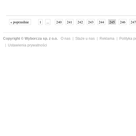
« poprzednie
1
...
240
241
242
243
244
245
246
247
następne »
Copyright © Wyborcza sp. z o.o.
O nas
Staże u nas
Reklama
Polityka 
Ustawienia prywatności