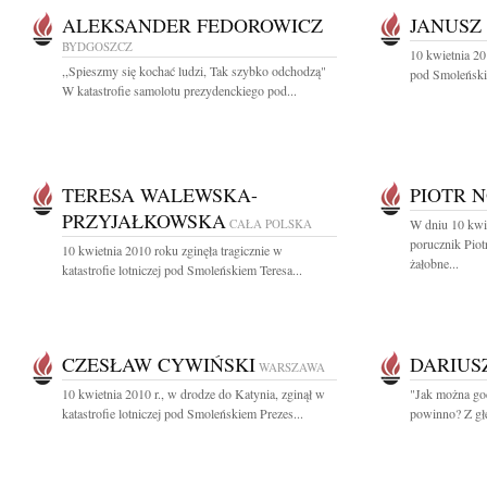
ALEKSANDER FEDOROWICZ
JANUSZ
BYDGOSZCZ
10 kwietnia 201
,,Spieszmy się kochać ludzi, Tak szybko odchodzą"
pod Smoleńskie
W katastrofie samolotu prezydenckiego pod...
TERESA WALEWSKA-
PIOTR 
PRZYJAŁKOWSKA
CAŁA POLSKA
W dniu 10 kwie
porucznik Pio
10 kwietnia 2010 roku zginęła tragicznie w
żałobne...
katastrofie lotniczej pod Smoleńskiem Teresa...
CZESŁAW CYWIŃSKI
DARIUS
WARSZAWA
10 kwietnia 2010 r., w drodze do Katynia, zginął w
"Jak można god
katastrofie lotniczej pod Smoleńskiem Prezes...
powinno? Z gł