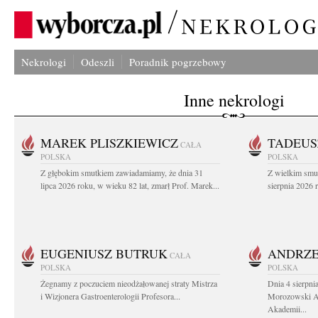
Nekrologi
Odeszli
Poradnik pogrzebowy
Inne nekrologi
MAREK PLISZKIEWICZ
TADEUS
CAŁA
POLSKA
POLSKA
Z głębokim smutkiem zawiadamiamy, że dnia 31
Z wielkim smu
lipca 2026 roku, w wieku 82 lat, zmarł Prof. Marek...
sierpnia 2026 r
EUGENIUSZ BUTRUK
ANDRZE
CAŁA
POLSKA
POLSKA
Żegnamy z poczuciem nieodżałowanej straty Mistrza
Dnia 4 sierpni
i Wizjonera Gastroenterologii Profesora...
Morozowski Ab
Akademii...