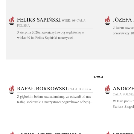
FELIKS SAPIŃSKI
JÓZEFA
WIEK: 69
CAŁA
POLSKA
Z żalem zawiad
3 sierpnia 2026r. zakończył swoją wędrówkę w
przeżywszy 104
wieku 69 lat Feliks Sapiński nauczyciel...
RAFAŁ BORKOWSKI
ANDRZE
CAŁA POLSKA
CAŁA POLSK
Z głębokim bólem zawiadamiamy, że odszedł od nas
W lesie pod Sm
Rafał Borkowski Uroczystości pogrzebowe odbędą...
Sariusz-Skąpsk