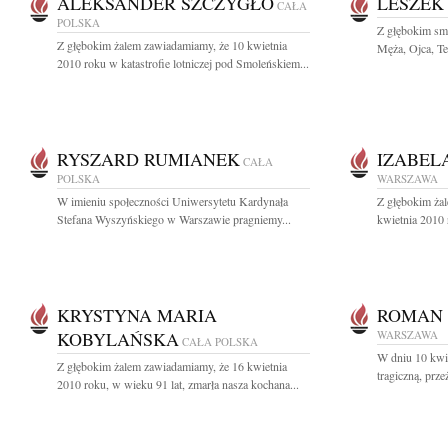
ALEKSANDER SZCZYGŁO
LESZEK
CAŁA
POLSKA
Z głębokim sm
Z głębokim żalem zawiadamiamy, że 10 kwietnia
Męża, Ojca, Teś
2010 roku w katastrofie lotniczej pod Smoleńskiem...
RYSZARD RUMIANEK
IZABEL
CAŁA
POLSKA
WARSZAWA
W imieniu społeczności Uniwersytetu Kardynała
Z głębokim ża
Stefana Wyszyńskiego w Warszawie pragniemy...
kwietnia 2010 r
KRYSTYNA MARIA
ROMAN 
KOBYLAŃSKA
WARSZAWA
CAŁA POLSKA
W dniu 10 kwie
Z głębokim żalem zawiadamiamy, że 16 kwietnia
tragiczną, prz
2010 roku, w wieku 91 lat, zmarła nasza kochana...